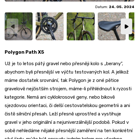
Datum:
24. 05. 2024
Polygon Path X5
Už je to letos pátý gravel nebo přesněji kolo s „berany“,
abychom byli přesnější ve výčtu testovaných kol. A jelikož
máme dostatek srovnání, tak Polygon je z oné pětice
gravelově nejčistším strojem, máme-li přihlédnout k ryzosti
kategorie. Nemá ani cyklokrosové geny, nebo bikově
sjezdovou orientaci, či delší cestovatelskou geometrii a ani
čistě silniční přesah. Leží přesně uprostřed a vystihuje
gravel v jeho originální a nejuniverzálnější podobě. Pokud v
sobě nehledáme nějaké přesnější zaměření na ten konkrétní