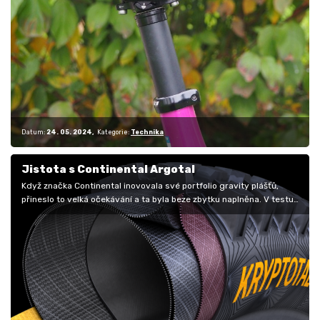
Datum:
24. 05. 2024
Kategorie:
Technika
Jistota s Continental Argotal
Když značka Continental inovovala své portfolio gravity plášťů,
přineslo to velká očekávání a ta byla beze zbytku naplněna. V testu
už jsme…