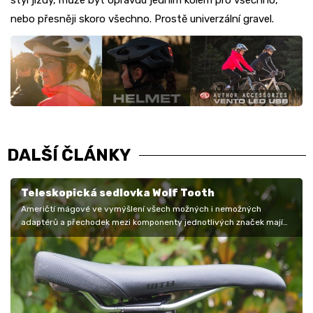
styl jízdy, může být opravdu jedním kolem pro všechno,
nebo přesněji skoro všechno. Prostě univerzální gravel.
DALŠÍ ČLÁNKY
Teleskopická sedlovka Wolf Tooth
Američtí mágové ve vymýšlení všech možných i nemožných
adaptérů a přechodek mezi komponenty jednotlivých značek mají
hodně široký CNC…