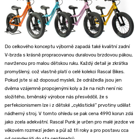
Do celkového konceptu výborně zapadá také kvalitní zadní
V-brzda s krásně propracovanou duralovou brzdovou pákou,
navrženou pro malou dětskou ruku. Každý detail je zkrátka
promyšlený, což vlastně platí o celé kolekci Rascal Bikes.
Pokud jste si až doposud mysleli, že odrážedla jsou jen
dvěma vzájemně propojenými koly a že na nich není nic
složitého, brněnský výrobce nás přesvědčil, že s
perfekcionismem lze i z dětské „cyklistické“ prvotiny udělat
nádherný stroj. V tomto ohledu se pak cena 4990 korun zdá
jako zcela adekvátní. Rascal Punk je určen pro malé jezdce ve
věkovém rozmezí jeden a půl až tři roky a pro postavu cca
od osmdesáti do sta centimetrů.