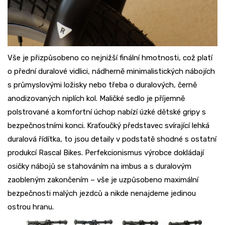
Vše je přizpůsobeno co nejnižší finální hmotnosti, což platí
o přední duralové vidlici, nádherně minimalistických nábojích
s průmyslovými ložisky nebo třeba o duralových, černě
anodizovaných niplích kol. Maličké sedlo je příjemně
polstrované a komfortní úchop nabízí úzké dětské gripy s
bezpečnostními konci. Kraťoučký představec svírající lehká
duralová řídítka, to jsou detaily v podstatě shodné s ostatní
produkcí Rascal Bikes. Perfekcionismus výrobce dokládají
osičky nábojů se stahováním na imbus a s duralovým
zaobleným zakončením – vše je uzpůsobeno maximální
bezpečnosti malých jezdců a nikde nenajdeme jedinou
ostrou hranu.