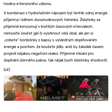
hodiny intenzivního výkonu.
V kombinaci s hydratačním nápojem byl tenhle zdroj energie
příjemný i během dvouhodinových tréninků. Želatinky se
příjemně konzumují v kratších časových intervalech,
nemusíte zavírat gel či vysrknout celý obal, ale jen si
„zobete“ bonbónky z kapsy s výsledným doplňováním
energie a pocitem, že koušete jídlo, aniž by žaludek časem
projevil nějakou negativní reakci. Příjemné mlsání pro
doplnění účinného paliva, tak nějak bych želatinky zhodnotil.
(už)