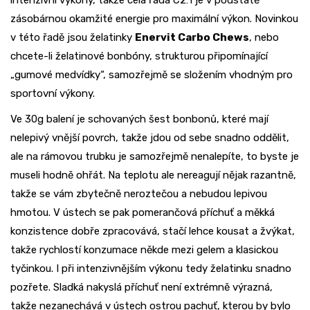
intenzivní výkony, takže celá řada C2:1 je v podstatě
zásobárnou okamžité energie pro maximální výkon. Novinkou
v této řadě jsou želatinky
Enervit Carbo Chews
, nebo
chcete-li želatinové bonbóny, strukturou připomínající
„gumové medvídky“, samozřejmě se složením vhodným pro
sportovní výkony.
Ve 30g balení je schovaných šest bonbonů, které mají
nelepivý vnější povrch, takže jdou od sebe snadno oddělit,
ale na rámovou trubku je samozřejmě nenalepíte, to byste je
museli hodně ohřát. Na teplotu ale nereagují nějak razantně,
takže se vám zbytečně neroztečou a nebudou lepivou
hmotou. V ústech se pak pomerančová příchuť a měkká
konzistence dobře zpracovává, stačí lehce kousat a žvýkat,
takže rychlostí konzumace někde mezi gelem a klasickou
tyčinkou. I při intenzivnějším výkonu tedy želatinku snadno
pozřete. Sladká nakyslá příchuť není extrémně výrazná,
takže nezanechává v ústech ostrou pachuť, kterou by bylo