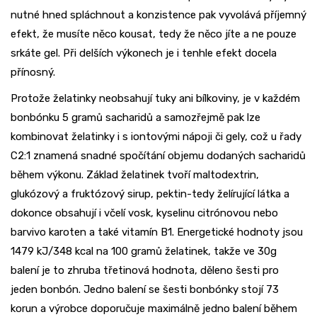
nutné hned spláchnout a konzistence pak vyvolává příjemný
efekt, že musíte něco kousat, tedy že něco jíte a ne pouze
srkáte gel. Při delších výkonech je i tenhle efekt docela
přínosný.
Protože želatinky neobsahují tuky ani bílkoviny, je v každém
bonbónku 5 gramů sacharidů a samozřejmě pak lze
kombinovat želatinky i s iontovými nápoji či gely, což u řady
C2:1 znamená snadné spočítání objemu dodaných sacharidů
během výkonu. Základ želatinek tvoří maltodextrin,
glukózový a fruktózový sirup, pektin-tedy želírující látka a
dokonce obsahují i včelí vosk, kyselinu citrónovou nebo
barvivo karoten a také vitamín B1. Energetické hodnoty jsou
1479 kJ/348 kcal na 100 gramů želatinek, takže ve 30g
balení je to zhruba třetinová hodnota, děleno šesti pro
jeden bonbón. Jedno balení se šesti bonbónky stojí 73
korun a výrobce doporučuje maximálně jedno balení během