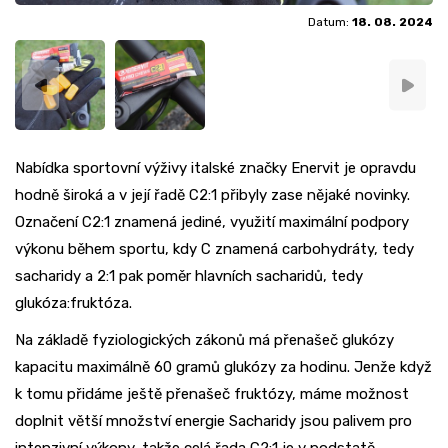
Datum:
18. 08. 2024
Nabídka sportovní výživy italské značky Enervit je opravdu
hodně široká a v její řadě C2:1 přibyly zase nějaké novinky.
Označení C2:1 znamená jediné, využití maximální podpory
výkonu během sportu, kdy C znamená carbohydráty, tedy
sacharidy a 2:1 pak poměr hlavních sacharidů, tedy
glukóza:fruktóza.
Na základě fyziologických zákonů má přenašeč glukózy
kapacitu maximálně 60 gramů glukózy za hodinu. Jenže když
k tomu přidáme ještě přenašeč fruktózy, máme možnost
doplnit větší množství energie Sacharidy jsou palivem pro