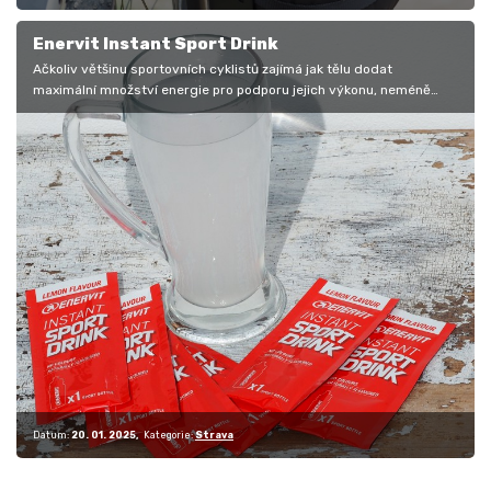
Enervit Instant Sport Drink
Ačkoliv většinu sportovních cyklistů zajímá jak tělu dodat
maximální množství energie pro podporu jejich výkonu, neméně
důležitá je i…
Datum:
20. 01. 2025
Kategorie:
Strava