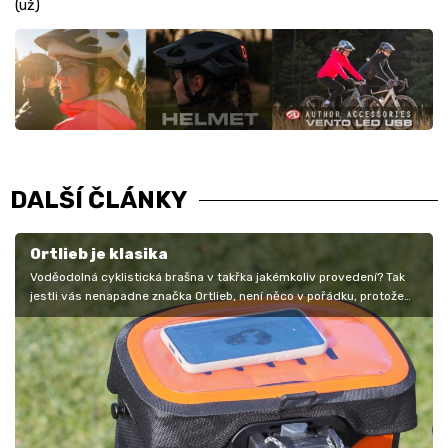
(už)
DALŠÍ ČLÁNKY
Ortlieb je klasika
Voděodolná cyklistická brašna v takřka jakémkoliv provedení? Tak
jestli vás nenapadne značka Ortlieb, není něco v pořádku, protože
tahle…