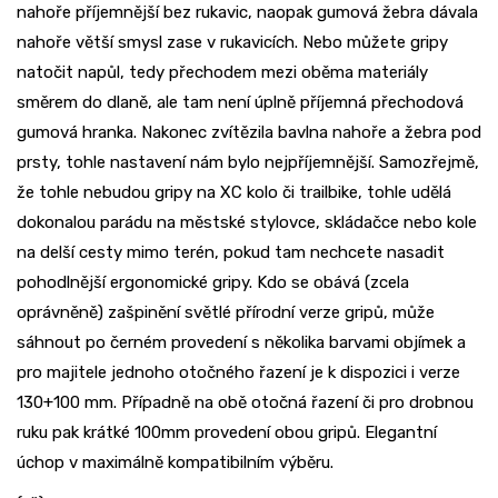
nahoře příjemnější bez rukavic, naopak gumová žebra dávala
nahoře větší smysl zase v rukavicích. Nebo můžete gripy
natočit napůl, tedy přechodem mezi oběma materiály
směrem do dlaně, ale tam není úplně příjemná přechodová
gumová hranka. Nakonec zvítězila bavlna nahoře a žebra pod
prsty, tohle nastavení nám bylo nejpříjemnější. Samozřejmě,
že tohle nebudou gripy na XC kolo či trailbike, tohle udělá
dokonalou parádu na městské stylovce, skládačce nebo kole
na delší cesty mimo terén, pokud tam nechcete nasadit
pohodlnější ergonomické gripy. Kdo se obává (zcela
oprávněně) zašpinění světlé přírodní verze gripů, může
sáhnout po černém provedení s několika barvami objímek a
pro majitele jednoho otočného řazení je k dispozici i verze
130+100 mm. Případně na obě otočná řazení či pro drobnou
ruku pak krátké 100mm provedení obou gripů. Elegantní
úchop v maximálně kompatibilním výběru.