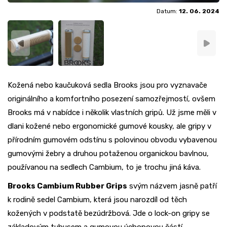
Datum:
12. 06. 2024
Kožená nebo kaučuková sedla Brooks jsou pro vyznavače
originálního a komfortního posezení samozřejmostí, ovšem
Brooks má v nabídce i několik vlastních gripů. Už jsme měli v
dlani kožené nebo ergonomické gumové kousky, ale gripy v
přírodním gumovém odstínu s polovinou obvodu vybavenou
gumovými žebry a druhou potaženou organickou bavlnou,
používanou na sedlech Cambium, to je trochu jiná káva.
Brooks Cambium Rubber Grips
svým názvem jasně patří
k rodině sedel Cambium, která jsou narozdíl od těch
kožených v podstatě bezúdržbová. Jde o lock-on gripy se