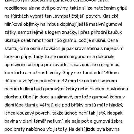
základovým tubusem a gumovou úchopovou částí,
rozdělenou ale na dvě poloviny, takže si lze natočením gripů
na řídítkách vybrat ten „sympatičtější“ povrch. Klasické
hliníkové objímky na imbus doplňují ještě masivní gumové
zátky, samozřejmě s logem značky. I přes přírodní kaučuk
ukazuje celek hmotnost 156 gramů, což je slušné. Cena
startující na osmi stovkách je pak srovnatelná s nejlepšími
lock-on gripy. Tady to ale není o ergonomii a dokonale
agresivním úchopu pro závodní nasazení, ale o eleganci,
komfortu a možnosti volby. Gripy se standardní 130mm
délkou a vnějším průměrem 32 mm lze natočit směrem
nahoru k dlani buď gumovými žebry nebo hladkou bavlněnou
plochou. Obojí je docela zajímavé, protože gumová žebra v
dlani lépe tlumí a větrají, ale pod bříšky prstů máte hladký,
lehce klouzavý povrch, takže úchop není tak jistý. Naopak
bavlna v dlani téměř netlumí, ale saje pot a gumová žebra
pod prsty nabídnou víc jistoty. Na delší jízdu byla bavlna