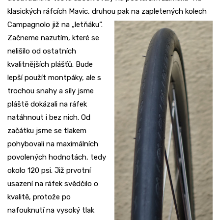
klasických ráfcích Mavic, druhou pak na
zapletených kolech
Campagnolo již na „letňáku“.
Začneme nazutím, které se
nelišilo od ostatních
kvalitnějších plášťů. Bude
lepší použít montpáky, ale s
trochou snahy a síly jsme
pláště dokázali na ráfek
natáhnout i bez nich. Od
začátku jsme se tlakem
pohybovali na maximálních
povolených hodnotách, tedy
okolo 120 psi. Již prvotní
usazení na ráfek svědčilo o
kvalitě, protože po
nafouknutí na vysoký tlak