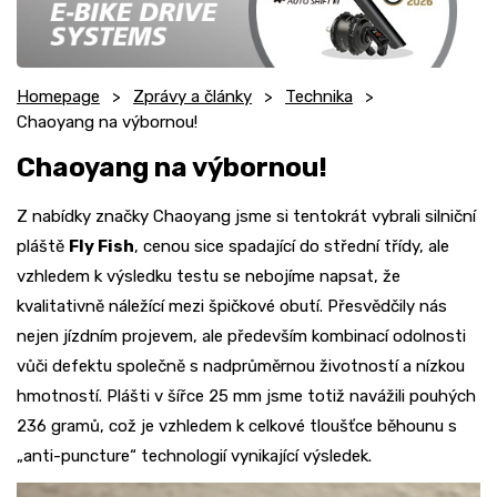
Homepage
Zprávy a články
Technika
Chaoyang na výbornou!
Chaoyang na výbornou!
Z nabídky značky Chaoyang jsme si tentokrát vybrali silniční
pláště
Fly Fish
, cenou sice spadající do střední třídy, ale
vzhledem k výsledku testu se nebojíme napsat, že
kvalitativně náležící mezi špičkové obutí. Přesvědčily nás
nejen jízdním projevem, ale především kombinací odolnosti
vůči defektu společně s nadprůměrnou životností a nízkou
hmotností. Plášti v šířce 25 mm jsme totiž navážili pouhých
236 gramů, což je vzhledem k celkové tloušťce běhounu s
„anti-puncture“ technologií vynikající výsledek.