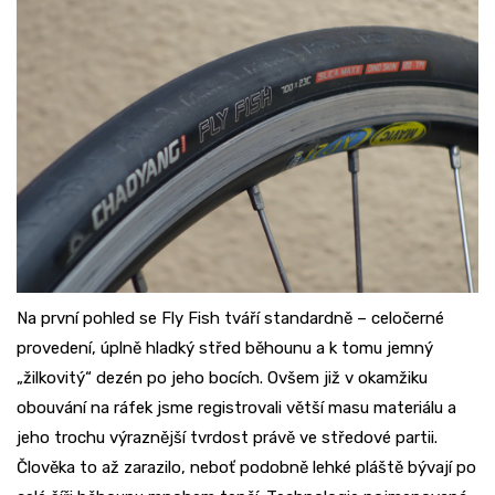
Na první pohled se Fly Fish tváří standardně – celočerné
provedení, úplně hladký střed běhounu a k tomu jemný
„žilkovitý“ dezén po jeho bocích. Ovšem již v okamžiku
obouvání na ráfek jsme registrovali větší masu materiálu a
jeho trochu výraznější tvrdost právě ve středové partii.
Člověka to až zarazilo, neboť podobně lehké pláště bývají po