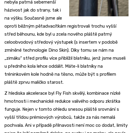
nebyla patrná sebemenší
házivost jak do strany, tak i
na výšku. Současně jsme ale
oproti běžným pětadvacítkám registrovali trochu vyšší
střed běhounu, kde byl u zcela nového pláště patrný
celoobvodový středový výstupek (s insertem v podobě
zmíněné technologie Dino Skin). Díky tomu se nám na
„zimáku“ střed profilu více přiblížil blatníku, jenž jsme museli
u předního kola lehce oddálit. Máte-li blatníky na
tréninkovém kole hodně na těsno, může být s profilem
pláště zprvu maličko starost.
Z hlediska akcelerace byl Fly Fish skvělý, kombinace nízké
hmotnosti i mechanické redukce valivého odporu zkrátka
funguje. Nejen v tomto ohledu snesou pláště srovnání s
vyšší třídou prémiových výrobců, takže za nás nemalá
pochvala. Ani v případě přilnavosti není moc co dodat, limity