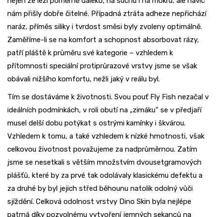
nejen že leží poměrně daleko, na suchu i na mokru, ale navíc
nám přišly dobře čitelné. Případná ztráta adheze nepřichází
naráz, příměs siliky i tvrdost směsi byly zvoleny optimálně.
Zaměříme-li se na komfort a schopnost absorbovat rázy,
patří pláště k průměru své kategorie – vzhledem k
přítomnosti speciální protiprůrazové vrstvy jsme se však
obávali nižšího komfortu, nežli jaký v reálu byl.
Tím se dostáváme k životnosti. Svou pouť Fly Fish nezačal v
ideálních podmínkách, v roli obutí na „zimáku“ se v předjaří
musel delší dobu potýkat s ostrými kamínky i škvárou.
Vzhledem k tomu, a také vzhledem k nízké hmotnosti, však
celkovou životnost považujeme za nadprůměrnou. Zatím
jsme se nesetkali s větším množstvím dvousetgramových
plášťů, které by za prvé tak odolávaly klasickému defektu a
za druhé by byl jejich střed běhounu natolik odolný vůči
sjíždění. Celková odolnost vrstvy Dino Skin byla nejlépe
patrná díky pozvolnému vytvoření jemných sekanců na