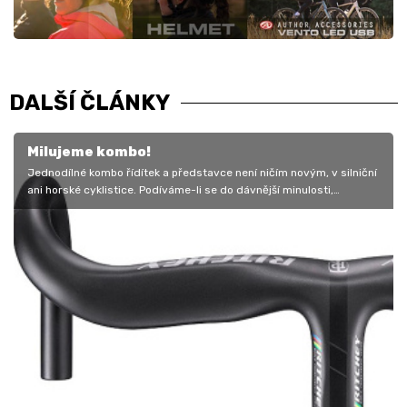
DALŠÍ ČLÁNKY
Milujeme kombo!
Jednodílné kombo řídítek a představce není ničím novým, v silniční
ani horské cyklistice. Podíváme-li se do dávnější minulosti,
musíme…