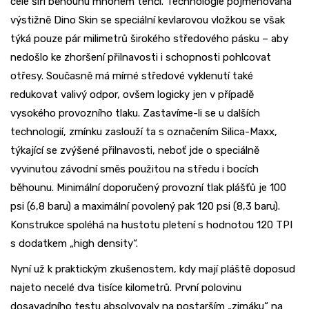
celé šíři běhounu mnohem tenčí. Technologie pojmenovaná
výstižně Dino Skin se speciální kevlarovou vložkou se však
týká pouze pár milimetrů širokého středového pásku – aby
nedošlo ke zhoršení přilnavosti i schopnosti pohlcovat
otřesy. Současně má mírné středové vyklenutí také
redukovat valivý odpor, ovšem logicky jen v případě
vysokého provozního tlaku. Zastavíme-li se u dalších
technologií, zmínku zaslouží ta s označením Silica-Maxx,
týkající se zvýšené přilnavosti, neboť jde o speciálně
vyvinutou závodní směs použitou na středu i bocích
běhounu. Minimální doporučený provozní tlak plášťů je 100
psi (6,8 baru) a maximální povolený pak 120 psi (8,3 baru).
Konstrukce spoléhá na hustotu pletení s hodnotou 120 TPI
s dodatkem „high density“.
Nyní už k praktickým zkušenostem, kdy mají pláště doposud
najeto necelé dva tisíce kilometrů. První polovinu
dosavadního testu absolvovaly na postarším „zimáku“ na