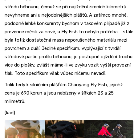
středu běhounu, čemuž se při najíždění zimních kilometrů
nevyhneme ani u nejodolnějších plášťů. A zatímco mnohé,
podobně lehké konkurenty bychom v takovém případě již z
prevence měnili za nové, u Fly Fish to nebylo potřeba – stále
byla totiž dostatečná masa neporušeného materiálu mezi
povrchem a duší. Jediné specifikum, vyplývající z tvrdší
středové partie profilu běhounu, je postupné ojíždění trochu
více do plošky, zvlášť máme-li ve zvyku vozit vyšší provozní
tlak. Toto specifikum však vůbec ničemu nevadí.
Tolik tedy k silničním plášťům Chaoyang Fly Fish, jejichž
cena je 690 korun a jsou nabízeny v šířkách 23 a 25
milimetrů.
(kad)