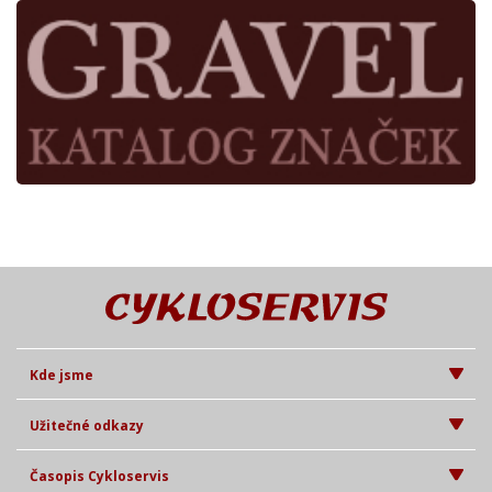
Kde jsme
Užitečné odkazy
Časopis Cykloservis