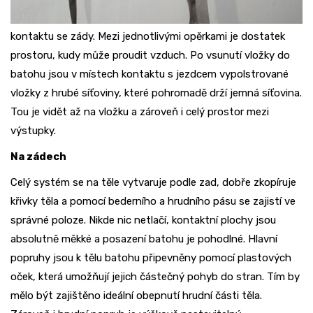
kontaktu se zády. Mezi jednotlivými opěrkami je dostatek
prostoru, kudy může proudit vzduch. Po vsunutí vložky do
batohu jsou v místech kontaktu s jezdcem vypolstrované
vložky z hrubé síťoviny, které pohromadě drží jemná síťovina.
Tou je vidět až na vložku a zároveň i celý prostor mezi
výstupky.
Na zádech
Celý systém se na těle vytvaruje podle zad, dobře zkopíruje
křivky těla a pomocí bederního a hrudního pásu se zajistí ve
správné poloze. Nikde nic netlačí, kontaktní plochy jsou
absolutně měkké a posazení batohu je pohodlné. Hlavní
popruhy jsou k tělu batohu připevněny pomocí plastových
oček, která umožňují jejich částečný pohyb do stran. Tím by
mělo být zajištěno ideální obepnutí hrudní části těla.