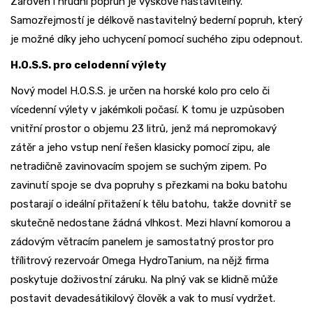
Zároveň i hrudní popruh je výškově nastavitelný.
Samozřejmostí je délkově nastavitelný bederní popruh, který
je možné díky jeho uchycení pomocí suchého zipu odepnout.
H.O.S.S. pro celodenní výlety
Nový model H.O.S.S. je určen na horské kolo pro celo či
vícedenní výlety v jakémkoli počasí. K tomu je uzpůsoben
vnitřní prostor o objemu 23 litrů, jenž má nepromokavý
zátěr a jeho vstup není řešen klasicky pomocí zipu, ale
netradičně zavinovacím spojem se suchým zipem. Po
zavinutí spoje se dva popruhy s přezkami na boku batohu
postarají o ideální přitažení k tělu batohu, takže dovnitř se
skutečně nedostane žádná vlhkost. Mezi hlavní komorou a
zádovým větracím panelem je samostatný prostor pro
třílitrový rezervoár Omega HydroTanium, na nějž firma
poskytuje doživostní záruku. Na plný vak se klidně může
postavit devadesátikilový člověk a vak to musí vydržet.