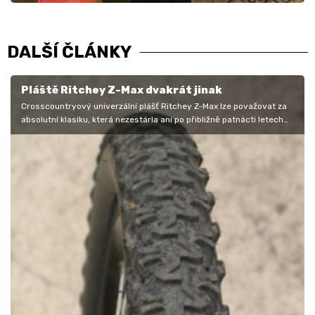
DALŠÍ ČLÁNKY
Pláště Ritchey Z-Max dvakrát jinak
Crosscountryový univerzální plášť Ritchey Z-Max lze považovat za
absolutní klasiku, která nezestárla ani po přibližně patnácti letech…