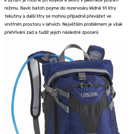
k ústům je možné pít kdykoli a skoro v jakémkoli jízdním
režimu. Navíc batoh pojme do rezervoáru klidně tři litry
tekutiny a další litry se mohou případně převážet ve
vnitřním prostoru v lahvích. Největším problémem je však
přehřívání zad a tudíž jejich následné zpocení.