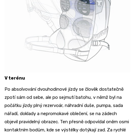
V terénu
Po absolvování dvouhodinové jízdy se člověk dostatečně
zpotí sám od sebe, ale po sejmutí batohu, v němž byl na
počátku jízdy plný rezervoár, náhradní duše, pumpa, sada
nářadí, doklady a nepromokavé oblečení, se na zádech
objevil pravidelný obrazec. Ten přesně odpovídal oněm osmi
kontaktním bodům, kde se výstélky dotýkají zad. Za rychlé