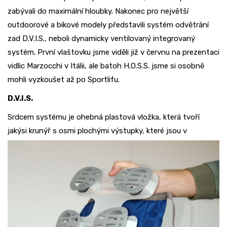
zabývali do maximální hloubky. Nakonec pro největší
outdoorové a bikové modely představili systém odvětrání
zad D.V.I.S., neboli dynamicky ventilovaný integrovaný
systém. První vlaštovku jsme viděli již v červnu na prezentaci
vidlic Marzocchi v Itálii, ale batoh H.O.S.S. jsme si osobně
mohli vyzkoušet až po Sportlifu.
D.V.I.S.
Srdcem systému je ohebná plastová vložka, která tvoří
jakýsi krunýř s osmi plochými výstupky, které jsou
v