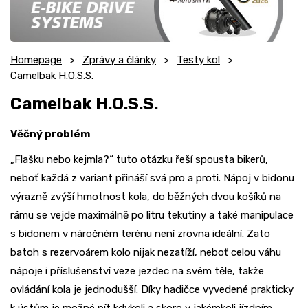
Homepage
Zprávy a články
Testy kol
Camelbak H.O.S.S.
Camelbak H.O.S.S.
Věčný problém
„Flašku nebo kejmla?“ tuto otázku řeší spousta bikerů,
neboť každá z variant přináší svá pro a proti. Nápoj v bidonu
výrazně zvýší hmotnost kola, do běžných dvou košíků na
rámu se vejde maximálně po litru tekutiny a také manipulace
s bidonem v náročném terénu není zrovna ideální. Zato
batoh s rezervoárem kolo nijak nezatíží, neboť celou váhu
nápoje i příslušenství veze jezdec na svém těle, takže
ovládání kola je jednodušší. Díky hadičce vyvedené prakticky