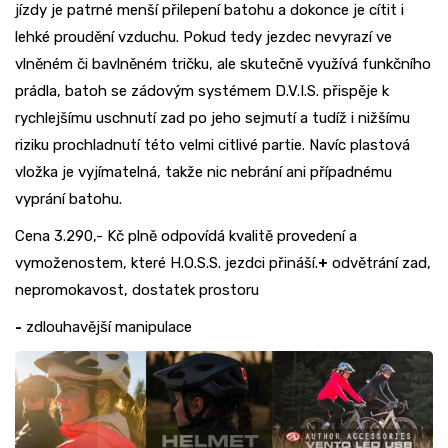
jízdy je patrné menší přilepení batohu a dokonce je cítit i
lehké proudění vzduchu. Pokud tedy jezdec nevyrazí ve
vlněném či bavlněném tričku, ale skutečně využívá funkčního
prádla, batoh se zádovým systémem D.V.I.S. přispěje k
rychlejšímu uschnutí zad po jeho sejmutí a tudíž i nižšímu
riziku prochladnutí této velmi citlivé partie. Navíc plastová
vložka je vyjímatelná, takže nic nebrání ani případnému
vyprání batohu.
Cena 3.290,- Kč plně odpovídá kvalitě provedení a
vymoženostem, které H.O.S.S. jezdci přináší.
+
odvětrání zad,
nepromokavost, dostatek prostoru
-
zdlouhavější manipulace