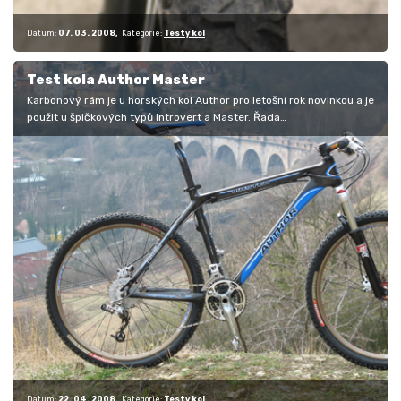
Datum:
07. 03. 2008
Kategorie:
Testy kol
Test kola Author Master
Karbonový rám je u horských kol Author pro letošní rok novinkou a je
použit u špičkových typů Introvert a Master. Řada
charakteristických…
Datum:
22. 04. 2008
Kategorie:
Testy kol