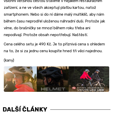
všichni většinou cestou stavíme v nějakém restauračním
zařízení, a ne ve všech akceptují platbu kartou, natož
smartphonem. Nebo si do ní dáme malý multiklíč, aby nám
během času neprodřel uloženou náhradní duši. Protože jak
víme, do brašničky se mnozí během roku třeba ani
nepodívají. Protože obsah nepotřebují. Naštěstí.
Cena celého setu je 490 Kč. Je to příznivá cena s ohledem
na to, že si za jednu cenu koupíte hned tři věci najednou.
(kany)
DALŠÍ ČLÁNKY