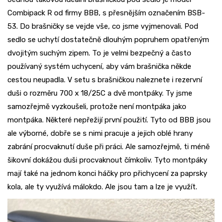
Combipack R od firmy BBB, s přesnějším označením BSB-
53. Do brašničky se vejde vše, co jsme vyjmenovali. Pod
sedlo se uchytí dostatečně dlouhým popruhem opatřeným
dvojitým suchým zipem. To je velmi bezpečný a často
používaný systém uchycení, aby vám brašnička někde
cestou neupadla. V setu s brašničkou naleznete i rezervní
duši o rozměru 700 x 18/25C a dvě montpáky. Ty jsme
samozřejmě vyzkoušeli, protože není montpáka jako
montpáka. Některé nepřežijí první použití. Tyto od BBB jsou
ale výborné, dobře se s nimi pracuje a jejich oblé hrany
zabrání procvaknutí duše při práci. Ale samozřejmě, ti méně
šikovní dokážou duši procvaknout čímkoliv. Tyto montpáky
mají také na jednom konci háčky pro přichycení za paprsky
kola, ale ty využívá málokdo. Ale jsou tam a lze je využít.