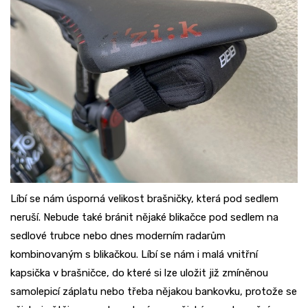
Líbí se nám úsporná velikost brašničky, která pod sedlem
neruší. Nebude také bránit nějaké blikačce pod sedlem na
sedlové trubce nebo dnes moderním radarům
kombinovaným s blikačkou. Líbí se nám i malá vnitřní
kapsička v brašničce, do které si lze uložit již zmíněnou
samolepicí záplatu nebo třeba nějakou bankovku, protože se