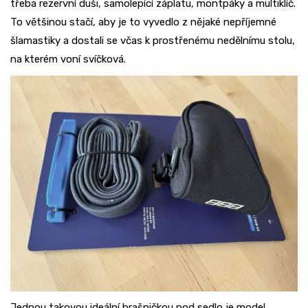
třeba rezervní duši, samolepící záplatu, montpáky a multiklíč.
To většinou stačí, aby je to vyvedlo z nějaké nepříjemné
šlamastiky a dostali se včas k prostřenému nedělnímu stolu,
na kterém voní svíčková.
Jednou takovou ideální brašničkou pod sedlo je model