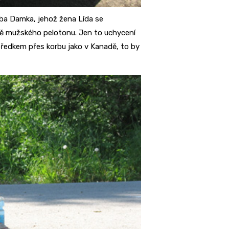
oba Damka, jehož žena Lída se
ině mužského pelotonu. Jen to uchycení
předkem přes korbu jako v Kanadě, to by