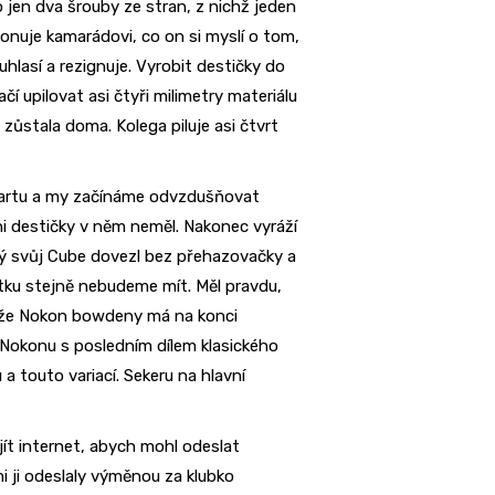
to jen dva šrouby ze stran, z nichž jeden
onuje kamarádovi, co on si myslí o tom,
hlasí a rezignuje. Vyrobit destičky do
 upilovat asi čtyři milimetry materiálu
ůstala doma. Kolega piluje asi čtvrt
 startu a my začínáme odvzdušňovat
i destičky v něm neměl. Nakonec vyráží
erý svůj Cube dovezl bez přehazovačky a
atku stejně nebudeme mít. Měl pravdu,
enže Nokon bowdeny má na konci
Nokonu s posledním dílem klasického
a touto variací. Sekeru na hlavní
ít internet, abych mohl odeslat
i ji odeslaly výměnou za klubko