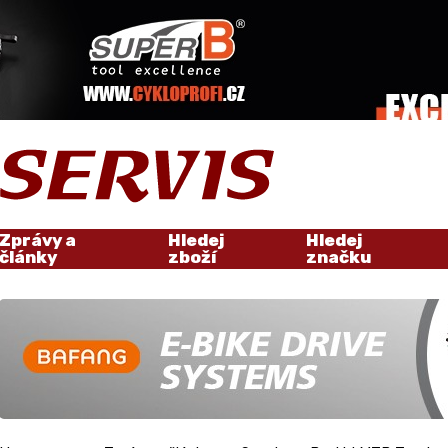
Zprávy a
Hledej
Hledej
články
zboží
značku