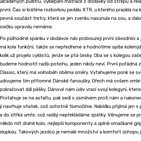
ukradených půllitrů, vyklepání matrace z dodávky od střepů a rel
první. Čas si krátíme rozborkou pedálu XTR, u kterého praskla na 
pevná součást tretry, která se jen zvenku nasunula na osu, a dalo
osičku opravdu nemáme.
Po půlhodině spánku v dodávce nás probouzejí první závodníci a
má kola funkční, takže se nepředřeme a hodnotíme spíše kolemjdo
kolik už projelo cyklistů, jenže se ptá česky. Oba se s kolegou 
budeme hodnotit radši potichu, jeden nikdy neví. První pořádná
Classic, který má volnoběh oběma směry. Vytahujeme ponk se s
udivujeme tím přítomné Dánské fanoušky. Ořech má ovšem omlet
pokračovat dál pěšky. Dánové nám údiv vrací svojí kolegyní, ktero
Protahuje se na asfaltu, pak sedí s úsměvem proti nám a nakonec
ji navrhuje sňatek, což ochotně tlumočíme. Nabídku přijímá jen
a do zítřka umře, což raději nepřekládáme zpátky. Věnujeme se pr
někdo mít drahé kolo, nejlepší komponenty a úplně omačkané grip
slupkou. Takových jezdců je nemalé množství a komfort úchopu je 