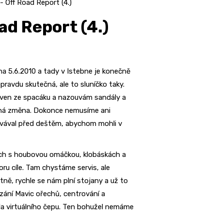
 Off Road Report (4.)
ad Report (4.)
ha 5.6.2010 a tady v Istebne je konečně
opravdu skutečná, ale to sluníčko taky.
u ven ze spacáku a nazouvám sandály a
emná změna. Dokonce nemusíme ani
ovával před deštěm, abychom mohli v
nách s houbovou omáčkou, klobáskách a
u cíle. Tam chystáme servis, ale
ně, rychle se nám plní stojany a už to
azání Mavic ořechů, centrování a
a virtuálního čepu. Ten bohužel nemáme