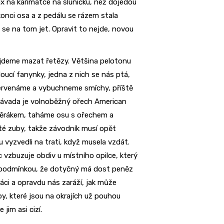
ax na karimatce na sluníčku, než dojedou
konci osa a z pedálu se rázem stala
 se na tom jet. Opravit to nejde, novou
 jdeme mazat řetězy. Většina pelotonu
ucí fanynky, jedna z nich se nás ptá,
začervenáme a vybuchneme smíchy, příště
 závada je volnoběžný ořech American
věrákem, taháme osu s ořechem a
é zuby, takže závodník musí opět
u vyzvedli na trati, když musela vzdát.
 vzbuzuje obdiv u místního opilce, který
 s podmínkou, že dotyčný má dost peněz
áci a opravdu nás zaráží, jak může
y, které jsou na okrajích už pouhou
jim asi cizí.