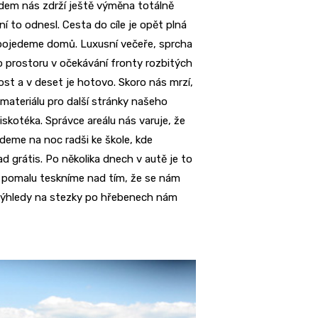
ezdem nás zdrží ještě výměna totálně
í to odnesl. Cesta do cíle je opět plná
a pojedeme domů. Luxusní večeře, sprcha
 prostoru v očekávání fronty rozbitých
ost a v deset je hotovo. Skoro nás mrzí,
materiálu pro další stránky našeho
iskotéka. Správce areálu nás varuje, že
edeme na noc radši ke škole, kde
 grátis. Po několika dnech v autě je to
a pomalu teskníme nad tím, že se nám
 výhledy na stezky po hřebenech nám