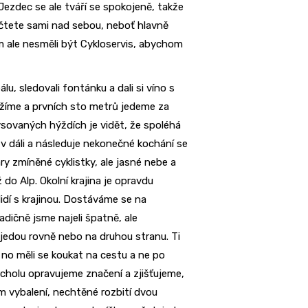
Jezdec se ale tváří se spokojeně, takže
 čtete sami nad sebou, neboť hlavně
m ale nesměli být Cykloservis, abychom
lu, sledovali fontánku a dali si víno s
rážíme a prvních sto metrů jedeme za
rýsovaných hýždích je vidět, že spoléhá
e v dáli a následuje nekonečné kochání se
ry zmíněné cyklistky, ale jasné nebe a
do Alp. Okolní krajina je opravdu
lidí s krajinou. Dostáváme se na
dičně jsme najeli špatně, ale
o jedou rovně nebo na druhou stranu. Ti
i, no měli se koukat na cestu a ne po
rcholu opravujeme značení a zjišťujeme,
m vybalení, nechtěné rozbití dvou