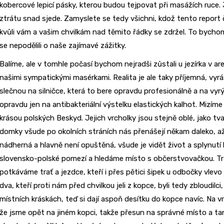
kobercové lepicí pásky, kterou budou tejpovat při masážích ruce. 
ztrátu snad sjede. Zamyslete se tedy všichni, kdož tento report
kvůli vám a vašim chvilkám nad těmito řádky se zdržel. To bycho
se nepodělili o naše zajímavé zážitky.
Balíme, ale v tomhle počasí bychom nejradši zůstali u jezírka v areá
našimi sympatickými masérkami. Realita je ale taky příjemná, vy
slečnou na silničce, která to bere opravdu profesionálně a na vy
opravdu jen na antibakteriální výstelku elastických kalhot. Mizím
krásou polských Beskyd. Jejich vrcholky jsou stejně oblé, jako tva
domky všude po okolních stráních nás přenášejí někam daleko, až 
nádherná a hlavně není opuštěná, všude je vidět život a splynutí 
slovensko-polské pomezí a hledáme místo s občerstvovačkou. Tra
potkáváme trať a jezdce, kteří i přes pětici šipek u odbočky vlev
dva, kteří proti nám před chvilkou jeli z kopce, byli tedy zbloudilc
místních kráskách, teď si dají aspoň desítku do kopce navíc. Na v
že jsme opět na jiném kopci, takže přesun na správné místo a ta