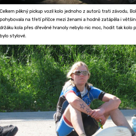
Celkem pěkný pickup vozil kolo jednoho z autorů trati závodu, B
pohybovala na třetí příčce mezi ženami a hodně zatápěla i větš
držáku kola přes dřevěné hranoly nebylo nic moc, hodit tak kolo 
bylo stylové.