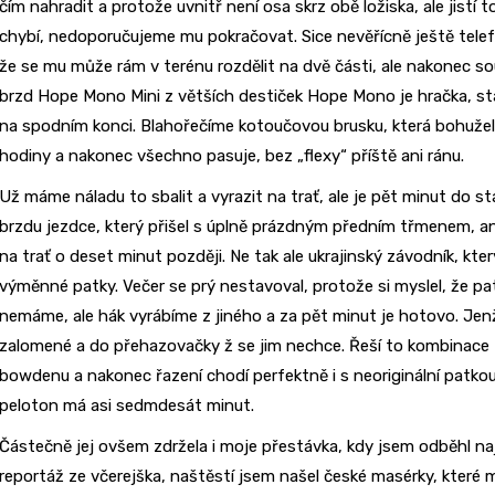
čím nahradit a protože uvnitř není osa skrz obě ložiska, ale jistí 
chybí, nedoporučujeme mu pokračovat. Sice nevěřícně ještě telef
že se mu může rám v terénu rozdělit na dvě části, ale nakonec sou
brzd Hope Mono Mini z větších destiček Hope Mono je hračka, stačí
na spodním konci. Blahořečíme kotoučovou brusku, která bohužel z
hodiny a nakonec všechno pasuje, bez „flexy“ příště ani ránu.
Už máme náladu to sbalit a vyrazit na trať, ale je pět minut do
brzdu jezdce, který přišel s úplně prázdným předním třmenem, an
na trať o deset minut později. Ne tak ale ukrajinský závodník, kt
výměnné patky. Večer se prý nestavoval, protože si myslel, že p
nemáme, ale hák vyrábíme z jiného a za pět minut je hotovo. J
zalomené a do přehazovačky ž se jim nechce. Řeší to kombinace 
bowdenu a nakonec řazení chodí perfektně i s neoriginální patkou 
peloton má asi sedmdesát minut.
Částečně jej ovšem zdržela i moje přestávka, kdy jsem odběhl naj
reportáž ze včerejška, naštěstí jsem našel české masérky, které m