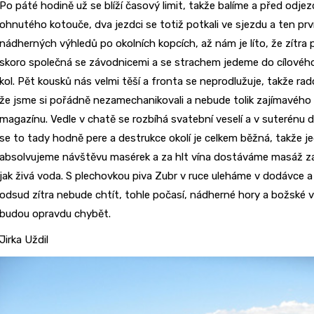
Po páté hodině už se blíží časový limit, takže balíme a před odj
ohnutého kotouče, dva jezdci se totiž potkali ve sjezdu a ten prvn
nádherných výhledů po okolních kopcích, až nám je líto, že zítr
skoro společná se závodnicemi a se strachem jedeme do cílového
kol. Pět kousků nás velmi těší a fronta se neprodlužuje, takže rad
že jsme si pořádně nezamechanikovali a nebude tolik zajímavého 
magazínu. Vedle v chatě se rozbíhá svatební veselí a v suterénu d
se to tady hodně pere a destrukce okolí je celkem běžná, takže j
absolvujeme návštěvu masérek a za hlt vína dostáváme masáž zad
jak živá voda. S plechovkou piva Zubr v ruce uleháme v dodávce 
odsud zítra nebude chtít, tohle počasí, nádherné hory a božské
budou opravdu chybět.
Jirka Uždil