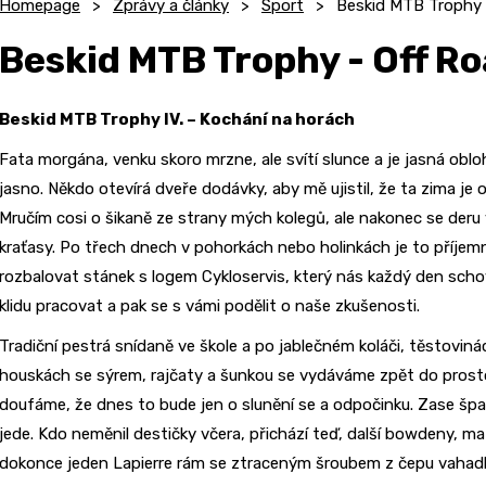
Homepage
Zprávy a články
Sport
Beskid MTB Trophy -
Beskid MTB Trophy - Off Ro
Beskid MTB Trophy IV. – Kochání na horách
Fata morgána, venku skoro mrzne, ale svítí slunce a je jasná oblo
jasno. Někdo otevírá dveře dodávky, aby mě ujistil, že ta zima je 
Mručím cosi o šikaně ze strany mých kolegů, ale nakonec se der
kraťasy. Po třech dnech v pohorkách nebo holinkách je to příj
rozbalovat stánek s logem Cykloservis, který nás každý den sch
klidu pracovat a pak se s vámi podělit o naše zkušenosti.
Tradiční pestrá snídaně ve škole a po jablečném koláči, těstovi
houskách se sýrem, rajčaty a šunkou se vydáváme zpět do prostor
doufáme, že dnes to bude jen o slunění se a odpočinku. Zase špat
jede. Kdo neměnil destičky včera, přichází teď, další bowdeny, m
dokonce jeden Lapierre rám se ztraceným šroubem z čepu vahadl