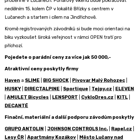
proběhne v Lučanech. Pohárový víkend bude pokračovat
nedělním 15. kolem ČP v lokalitě Břízky s centrem v
Lučanech a startem i cílem na Jindřichově.
Kromě registrovaných závodníků si bude moci orientaci na
biku vyzkoušet široká veřejnost v rámci OPEN tratí pro
příchozí.
Pojedete o parádní ceny za více jak 50 000,-
Atraktivní ceny poskytly firmy
Haven
a
SLIME
|
BIG SHOCK
|
Pivovar Malý Rohozec
|
HUSKY
|
DIRECTALPINE
|
Sportique
|
Tejpy.cz
|
ELEVEN
|
AMULET Bicycles
|
LENSPORT
|
CykloDres.cz
|
KITL
|
DECANTÉ
Finační, materiální a další podporu závodům poskytly
GRUPO ANTOLIN
|
JOHNSON CONTROLS Inc.
|
Rapel.cz
|
Lesy ČR
|
Apartmány Kozákov
|
Město Lučany nad