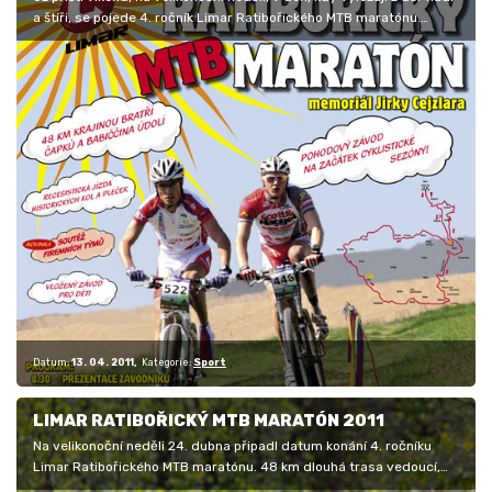
a štíři, se pojede 4. ročník Limar Ratibořického MTB maratónu.…
Datum:
13. 04. 2011
Kategorie:
Sport
LIMAR RATIBOŘICKÝ MTB MARATÓN 2011
Na velikonoční neděli 24. dubna připadl datum konání 4. ročníku
Limar Ratibořického MTB maratónu. 48 km dlouhá trasa vedoucí,
krásnou…