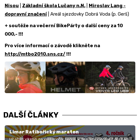
Nisou
|
Základní škola Lučany n.N.
|
Miroslav Lang -
dopravní značení
| Areál sjezdovky Dobrá Voda (p. Gerš)
+ soutěže na večerní BikePárty o další ceny za 10
000,- !!!
Pro více informací o závodě klikněte na
http://mtbo2010.sns.cz/
!!!
DALŠÍ ČLÁNKY
Limar Ratibořický maraton
Už příští víkend, na velikonoční neděli, v den, kdy vylézají z děr hadi