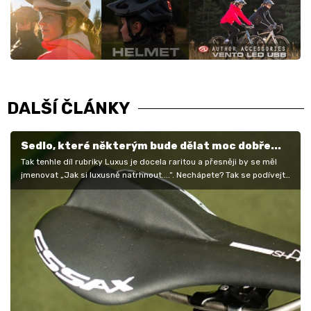
DALŠÍ ČLÁNKY
Sedlo, které některým bude dělat moc dobře...
Tak tenhle díl rubriky Luxus je docela raritou a přesněji by se měl
jmenovat „Jak si luxusně natrhnout....“. Nechápete? Tak se podívejte
na…