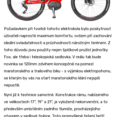
Požadavkem při tvorbě tohoto elektrokola bylo poskytnout
uživateli naprosté maximum komfortu, ovšem při zachování
ideální ovladatelnosti a průchodnosti náročným terénem. Z
toho důvodu jsou použity nejen špičkové pružící jednotky
Fox, ale třeba i teleskopická sedlovka. V reálu tak bude
novinka se 120mm zdvihem koncepčně na pomezí
maratonského a trailového biku - s výjimkou elektropohonu,
se kterým by vás na start maratonského klání nejspíš
nepustili.
Nyní již k technice samotné. Konstrukce rámu, nabízeného
ve velikostech 17“, 19“ a 21“, je vyloženě nekonvenční, a to
především umístěním zadního tlumiče, procházejícího
otvorem v sedlové trubce. Toto promyšlené řešení šetří