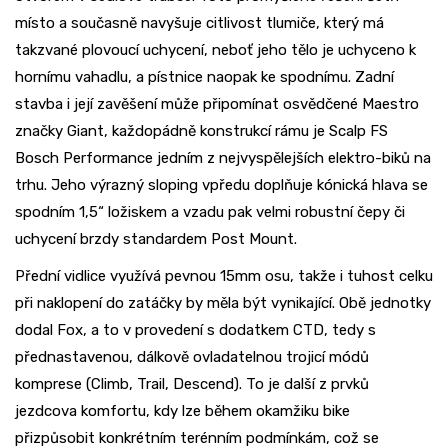
místo a současně navyšuje citlivost tlumiče, který má
takzvané plovoucí uchycení, neboť jeho tělo je uchyceno k
hornímu vahadlu, a pístnice naopak ke spodnímu. Zadní
stavba i její zavěšení může připomínat osvědčené Maestro
značky Giant, každopádně konstrukcí rámu je Scalp FS
Bosch Performance jedním z nejvyspělejších elektro-biků na
trhu. Jeho výrazný sloping vpředu doplňuje kónická hlava se
spodním 1,5“ ložiskem a vzadu pak velmi robustní čepy či
uchycení brzdy standardem Post Mount.
Přední vidlice využívá pevnou 15mm osu, takže i tuhost celku
při naklopení do zatáčky by měla být vynikající. Obě jednotky
dodal Fox, a to v provedení s dodatkem CTD, tedy s
přednastavenou, dálkově ovladatelnou trojicí módů
komprese (Climb, Trail, Descend). To je další z prvků
jezdcova komfortu, kdy lze během okamžiku bike
přizpůsobit konkrétním terénním podmínkám, což se