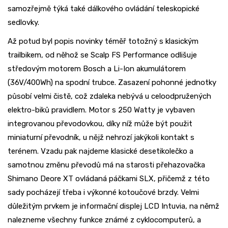
samozřejmě týká také dálkového ovládání teleskopické
sedlovky.
Až potud byl popis novinky téměř totožný s klasickým
trailbikem, od něhož se Scalp FS Performance odlišuje
středovým motorem Bosch a Li-Ion akumulátorem
(36V/400Wh) na spodní trubce. Zasazení pohonné jednotky
působí velmi čistě, což zdaleka nebývá u celoodpružených
elektro-biků pravidlem. Motor s 250 Watty je vybaven
integrovanou převodovkou, díky níž může být použit
miniaturní převodník, u nějž nehrozí jakýkoli kontakt s
terénem. Vzadu pak najdeme klasické desetikolečko a
samotnou změnu převodů má na starosti přehazovačka
Shimano Deore XT ovládaná páčkami SLX, přičemž z této
sady pocházejí třeba i výkonné kotoučové brzdy. Velmi
důležitým prvkem je informační displej LCD Intuvia, na němž
nalezneme všechny funkce známé z cyklocomputerů, a