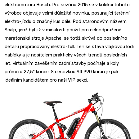
elektromotoru Bosch. Pro sezónu 2015 se v kolekci tohoto
výrobce objevuje velmi důležitá novinka, posunující terénní
elektro-jízdu o značný kus dále. Pod staronovým názvem
Scalp, jenž byl již v minulosti použit pro celoodpružené
maratonské stroje Apache, se totiž skrývá do posledního
detailu propracovaný elektro-full. Ten se stává vlajkovou lodí
nabídky a je nositelem prakticky všech trendů posledních
let, virtuálním zavěšením zadní stavby počínaje a koly
průměru 27,5“ konče. S cenovkou 94 990 korun je pak
ideálním kandidátem pro naši VIP sekci.