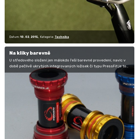
Datum:
10. 02. 2015
Kategorie:
Technika
Na kliky barevně
U středového složení jen málokdo řeší barevné provedení, navíc v
době pečlivě ukrytých integrovaných ložisek či typu PressFit je to
téměř…