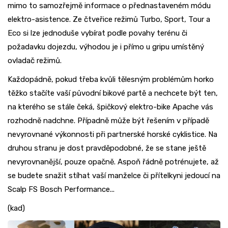
mimo to samozřejmě informace o přednastaveném módu
elektro-asistence. Ze čtveřice režimů Turbo, Sport, Tour a
Eco si lze jednoduše vybírat podle povahy terénu či
požadavku dojezdu, výhodou je i přímo u gripu umístěný
ovladač režimů.
Každopádně, pokud třeba kvůli tělesným problémům horko
těžko stačíte vaší původní bikové partě a nechcete být ten,
na kterého se stále čeká, špičkový elektro-bike Apache vás
rozhodně nadchne. Případně může být řešením v případě
nevyrovnané výkonnosti při partnerské horské cyklistice. Na
druhou stranu je dost pravděpodobné, že se stane ještě
nevyrovnanější, pouze opačně. Aspoň řádně potrénujete, až
se budete snažit stíhat vaší manželce či přítelkyni jedoucí na
Scalp FS Bosch Performance...
(kad)