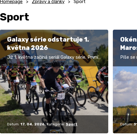
Homepage
Zprávy a články
Sport
Sport
Galaxy série odstartuje 1.
Okénk
května 2026
Maro
Již 1. května začíná seriál Galaxy série. První
Píše se
zastavení bude ve Strašicích, následovat
tomto r
bude v Náměšti nad Oslavou, pak Osečná,
MAROSAN
Kukle a…
názvem
Datum:
17. 04. 2026
Kategorie:
Sport
Datum:
3