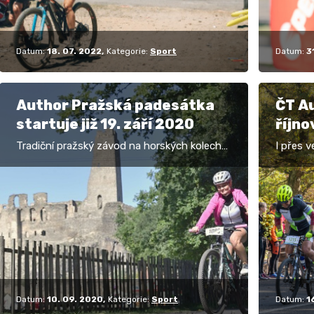
Datum:
18. 07. 2022
Kategorie:
Sport
Datum:
3
Author Pražská padesátka
ČT A
startuje již 19. září 2020
říjno
Tradiční pražský závod na horských kolech
I přes 
směle vyzývá jak dlouholeté, tak i nové
cyklist
účastníky největšího cyklistického klání na
uskutečn
území Prahy.…
sobotu
Datum:
10. 09. 2020
Kategorie:
Sport
Datum:
1