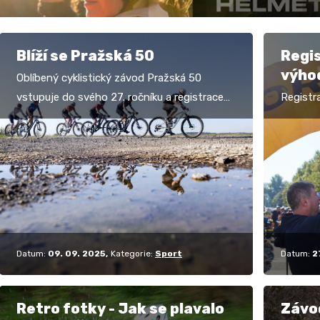
Blíží se Pražská 50
Regi
výho
Oblíbený cyklistický závod Pražská 50
vstupuje do svého 27. ročníku a registrace
Registr
jsou již v plném proudu. Závod se uskuteční
otevřen
v sobotu 20.…
května!
50 vstu
Datum:
09. 09. 2025
Kategorie:
Sport
Datum:
2
Retro fotky - Jak se plavalo
Závo