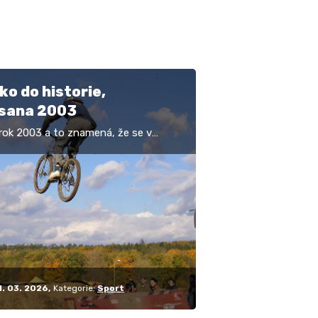
o do historie,
sana 2003
 rok 2003 a to znamená, že se v
oce konala v pořadí již šestá
A. Krásná akcička, za jejímž
 samozřejmě stál…
1. 03. 2026
Kategorie:
Sport