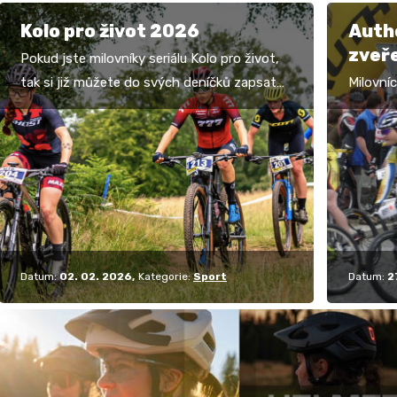
Kolo pro život 2026
Auth
zveře
Pokud jste milovníky seriálu Kolo pro život,
202
tak si již můžete do svých deníčků zapsat
Milovní
letošní termíny osmi závodů. Pokud jste to
své den
již…
populár
Můžete
Datum:
02. 02. 2026
Kategorie:
Sport
Datum:
2