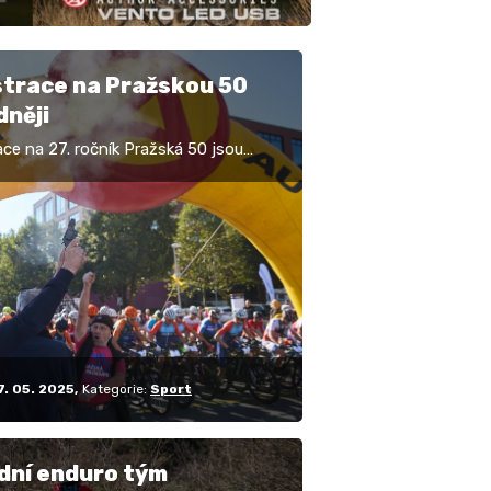
strace na Pražskou 50
dněji
ace na 27. ročník Pražská 50 jsou
y. Nejvýhodnější startovné do konce
 Oblíbený cyklistický závod Pražská
puje…
7. 05. 2025
Kategorie:
Sport
dní enduro tým