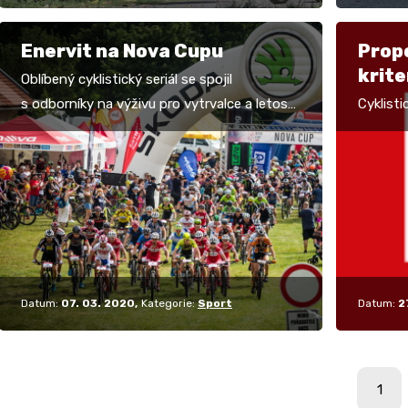
Enervit na Nova Cupu
Propo
krite
Oblíbený cyklistický seriál se spojil
Bike
s odborníky na výživu pro vytrvalce a letos
Cyklisti
tak bude fungovat tandem Nova Cup –
haly kol
Enervit na všech…
doprovo
Datum:
07. 03. 2020
Kategorie:
Sport
Datum:
2
1