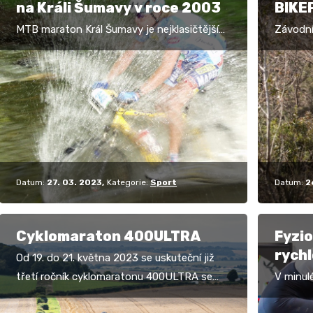
na Králi Šumavy v roce 2003
BIKE
ENDU
MTB maraton Král Šumavy je nejklasičtějším
Závodn
maratonem ze všech klasických. Je
ENDURO 
pověstný svými brody, které nebývají při
existenc
vyšším stavu vody v…
zpráva)
Datum:
27. 03. 2023
Kategorie:
Sport
Datum:
2
Cyklomaraton 400ULTRA
Fyzio
rychl
Od 19. do 21. května 2023 se uskuteční již
třetí ročník cyklomaratonu 400ULTRA se
V minul
startem v autokempu Mostek (mezi Novou
popsali 