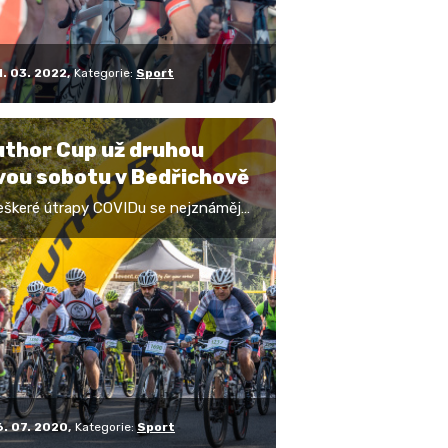
1. 03. 2022
Kategorie:
Sport
uthor Cup už druhou
vou sobotu v Bedřichově
veškeré útrapy COVIDu se nejznámější
ický závod v Jizerských horách
í. Už 10. října, tedy druhou říjnovou
…
6. 07. 2020
Kategorie:
Sport