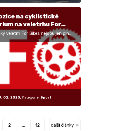
zice na cyklistické
rium na veletrhu For
s 2020
cký veletrh For Bikes nejsou jen plné
 a dalších věciček pro cyklistiku, ale i
dné akce. Tradiční bývá na této…
7. 02. 2020
Kategorie:
Sport
2
...
12
další články