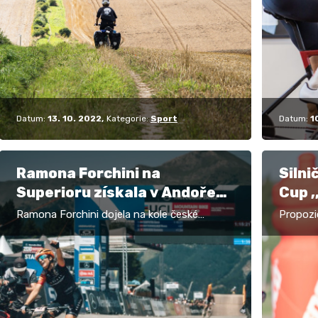
Pakou a Hostinné).…
pro růs
Proč je
Datum:
13. 10. 2022
Kategorie:
Sport
Datum:
1
Ramona Forchini na
Silni
Superioru získala v Andoře
Cup ,
bronzovou medaili
start
Ramona Forchini dojela na kole české
Propozic
dubn
značky Superior v závodu Světového poháru
Plzni, 
pro své první pódiové umístění v kariéře v
výživy 
kategorii Elite.…
PRAHA 