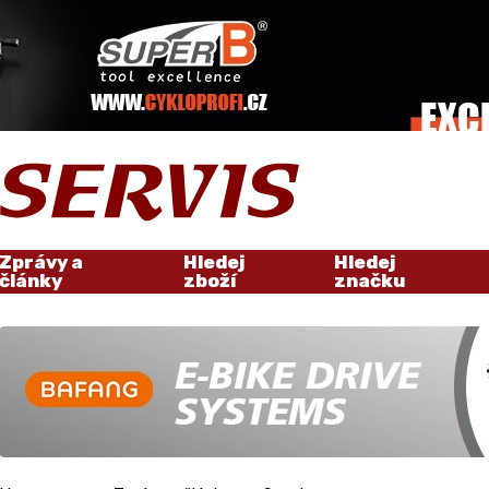
Zprávy a
Hledej
Hledej
články
zboží
značku