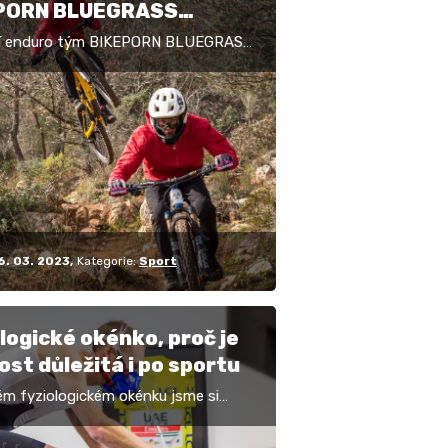
PORN BLUEGRASS
RO TEAM
í enduro tým BIKEPORN BLUEGRASS
TEAM otevírá třetí rok své
e zase na dalším levelu. (Tisková
 Je tomu opravdu…
6. 03. 2023
Kategorie:
Sport
logické okénko, proč je
ost důležitá i po sportu
ém fyziologickém okénku jsme si
důležitost regenerace a její přinos