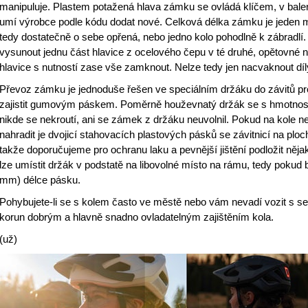
manipuluje. Plastem potažená hlava zámku se ovládá klíčem, v balen
umí výrobce podle kódu dodat nové. Celková délka zámku je jeden me
tedy dostatečně o sebe opřená, nebo jedno kolo pohodlně k zábradlí
vysunout jednu část hlavice z ocelového čepu v té druhé, opětovn
hlavice s nutností zase vše zamknout. Nelze tedy jen nacvaknout díl
Převoz zámku je jednoduše řešen ve speciálním držáku do závitů pr
zajistit gumovým páskem. Poměrně houževnatý držák se s hmotno
nikde se nekroutí, ani se zámek z držáku neuvolnil. Pokud na kole n
nahradit je dvojicí stahovacích plastových pásků se závitnicí na ploc
takže doporučujeme pro ochranu laku a pevnější jištění podložit
lze umístit držák v podstatě na libovolné místo na rámu, tedy pokud
mm) délce pásku.
Pohybujete-li se s kolem často ve městě nebo vám nevadí vozit s 
korun dobrým a hlavně snadno ovladatelným zajištěním kola.
(už)