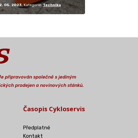
2. 05. 2023
Kategorie:
Technika
 Je připravován společně s jediným
stických prodejen a novinových stánků.
Časopis Cykloservis
Předplatné
Kontakt