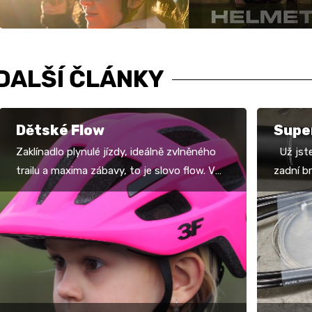
DALŠÍ ČLÁNKY
Dětské Flow
Supe
Zaklínadlo plynulé jízdy, ideálně zvlněného
Už jste
trailu a maxima zábavy, to je slovo flow. V
zadní b
případě domácí brýlařské značky 3F pak
máte rá
patří…
číst…