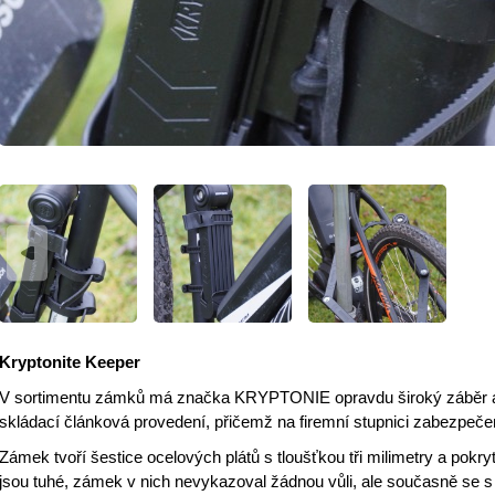
Kryptonite Keeper
V sortimentu zámků má značka KRYPTONIE opravdu široký záběr a 
skládací článková provedení, přičemž na firemní stupnici zabezpečen
Zámek tvoří šestice ocelových plátů s tloušťkou tři milimetry a pok
jsou tuhé, zámek v nich nevykazoval žádnou vůli, ale současně se s