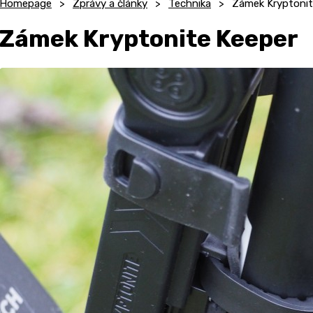
Homepage
Zprávy a články
Technika
Zámek Kryptonit
Zámek Kryptonite Keeper