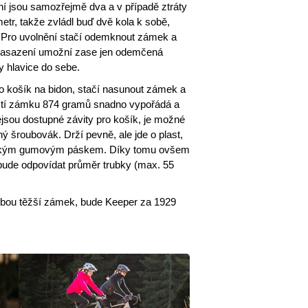
í jsou samozřejmě dva a v případě ztráty
tr, takže zvládl buď dvě kola k sobě,
. Pro uvolnění stačí odemknout zámek a
é nasazení umožní zase jen odemčená
y hlavice do sebe.
o košík na bidon, stačí nasunout zámek a
stí zámku 874 gramů snadno vypořádá a
ejsou dostupné závity pro košík, je možné
hý šroubovák. Drží pevně, ale jde o plast,
 nějakým gumovým páskem. Díky tomu ovšem
 bude odpovídat průměr trubky (max. 55
sebou těžší zámek, bude Keeper za 1929