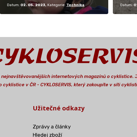
Datum:
02. 05. 2023
Kategorie:
Technika
Datum:
0
a nejnavštěvovanějších internetových magazínů o cyklistice.
 cyklistice v ČR - CYKLOSERVIS, který zakoupíte v síti cykli
Užitečné odkazy
Zprávy a články
Hledej zboží