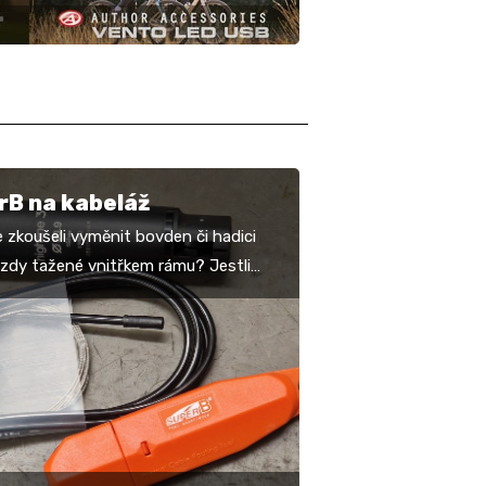
rB na kabeláž
 zkoušeli vyměnit bovden či hadici
rzdy tažené vnitřkem rámu? Jestli
m s vodicími tunely, tak asi nemusíte