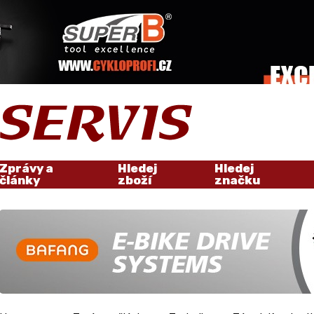
Zprávy a
Hledej
Hledej
články
zboží
značku