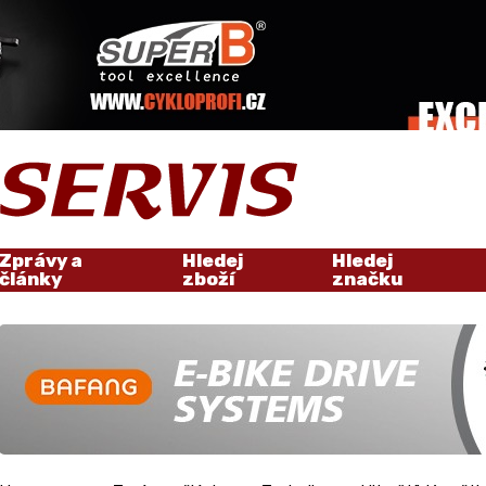
Zprávy a
Hledej
Hledej
články
zboží
značku