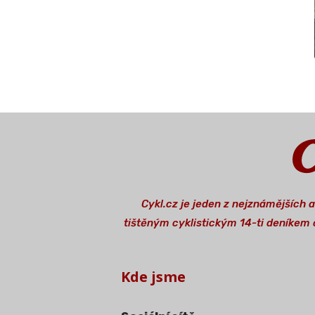
Cykl.cz je jeden z nejznámějších 
tištěným cyklistickým 14-ti deníkem o
Kde jsme