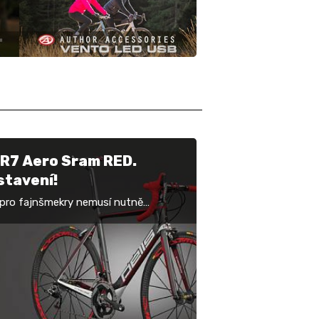
 R7 Aero Sram RED.
stavení!
 pro fajnšmekry nemusí nutně
vovat pouze kandidáty s cenovkou
vrt milionu či vyšší. Pojem „luxusní“
aždý z nás…