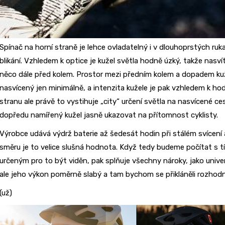
Spínač na horní straně je lehce ovladatelný i v dlouhoprstých ruk
blikání. Vzhledem k optice je kužel světla hodně úzký, takže nasvít
něco dále před kolem. Prostor mezi předním kolem a dopadem ku
nasvícený jen minimálně, a intenzita kužele je pak vzhledem k ho
stranu ale právě to vystihuje „city“ určení světla na nasvícené 
dopředu namířený kužel jasně ukazovat na přítomnost cyklisty.
Výrobce udává výdrž baterie až šedesát hodin při stálém svícení a
směru je to velice slušná hodnota. Když tedy budeme počítat s 
určeným pro to být viděn, pak splňuje všechny nároky, jako unive
ale jeho výkon poměrně slabý a tam bychom se přikláněli rozhodně
(už)