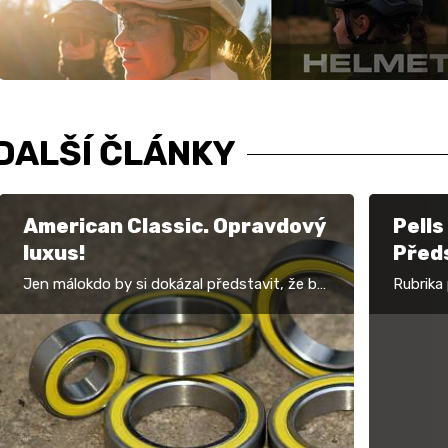
DALŠÍ ČLÁNKY
American Classic. Opravdový
Pells
luxus!
Před
Jen málokdo by si dokázal představit, že by
Rubrika
mezi luxusní zboží mohla patřit ložiska do
předsta
nábojů zapletených kol. Vždyť ložiska se
okolo čt
dnes dají…
vnímá k