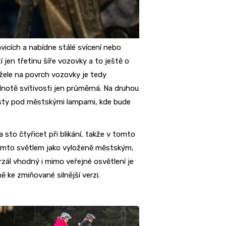
avicích a nabídne stálé svícení nebo
í jen třetinu šíře vozovky a to ještě o
žele na povrch vozovky je tedy
dnotě svítivosti jen průměrná. Na druhou
cesty pod městskými lampami, kde bude
 sto čtyřicet při blikání, takže v tomto
tímto světlem jako vyloženě městským,
rzál vhodný i mimo veřejné osvětlení je
 ke zmiňované silnější verzi.