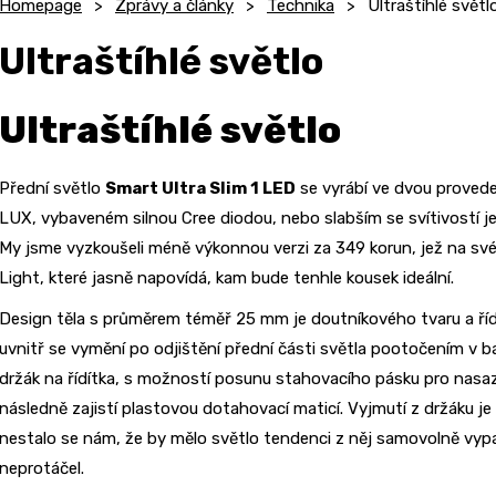
Homepage
Zprávy a články
Technika
Ultraštíhlé světl
Ultraštíhlé světlo
Ultraštíhlé světlo
Přední světlo
Smart Ultra Slim 1 LED
se vyrábí ve dvou proveden
LUX, vybaveném silnou Cree diodou, nebo slabším se svítivostí jen
My jsme vyzkoušeli méně výkonnou verzi za 349 korun, jež na sv
Light, které jasně napovídá, kam bude tenhle kousek ideální.
Design těla s průměrem téměř 25 mm je doutníkového tvaru a říd
uvnitř se vymění po odjištění přední části světla pootočením v 
držák na řídítka, s možností posunu stahovacího pásku pro nasaz
následně zajistí plastovou dotahovací maticí. Vyjmutí z držáku j
nestalo se nám, že by mělo světlo tendenci z něj samovolně vypad
neprotáčel.