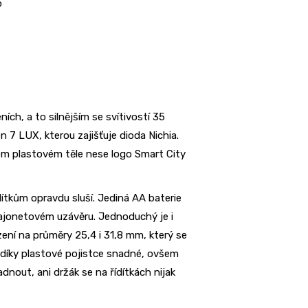
o
ích, a to silnějším se svítivostí 35
 7 LUX, kterou zajišťuje dioda Nichia.
ém plastovém těle nese logo Smart City
ítkům opravdu sluší. Jediná AA baterie
bajonetovém uzávěru. Jednoduchý je i
ení na průměry 25,4 i 31,8 mm, který se
e díky plastové pojistce snadné, ovšem
nout, ani držák se na řídítkách nijak