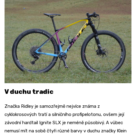
V duchu tradic
Značka Ridley je samozřejmě nejvíce známa z
cyklokrosových tratí a silničního profipelotonu, ovšem její
závodní hardtail Ignite SLX je neméně působivý. A vůbec
nemusí mít na sobě čtyři různé barvy v duchu značky Klein