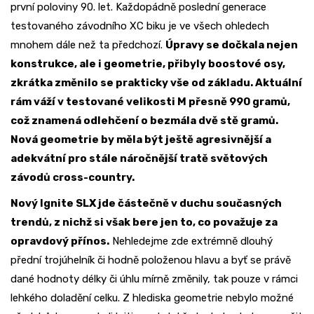
první poloviny 90. let. Každopádně poslední generace
testovaného závodního XC biku je ve všech ohledech
mnohem dále než ta předchozí.
Úpravy se dočkala nejen
konstrukce, ale i geometrie, přibyly boostové osy,
zkrátka změnilo se prakticky vše od základu. Aktuální
rám váží v testované velikosti M přesně 990 gramů,
což znamená odlehčení o bezmála dvě stě gramů.
Nová geometrie by měla být ještě agresivnější a
adekvátní pro stále náročnější tratě světových
závodů cross-country.
Nový Ignite SLX jde částečně v duchu současných
trendů, z nichž si však bere jen to, co považuje za
opravdový přínos.
Nehledejme zde extrémně dlouhý
přední trojúhelník či hodně položenou hlavu a byť se právě
dané hodnoty délky či úhlu mírně změnily, tak pouze v rámci
lehkého doladění celku. Z hlediska geometrie nebylo možné