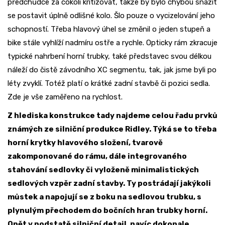
předchůdce za cokoli kritizovat, takže by bylo chybou snažit
se postavit úplně odlišné kolo. Šlo pouze o vycizelování jeho
schopností. Třeba hlavový úhel se změnil o jeden stupeň a
bike stále vyhlíží nadmíru ostře a rychle. Opticky rám zkracuje
typické nahrbení horní trubky, také představec svou délkou
náleží do čistě závodního XC segmentu, tak, jak jsme byli po
léty zvyklí. Totéž platí o krátké zadní stavbě či pozici sedla.
Zde je vše zaměřeno na rychlost.
Z hlediska konstrukce tady najdeme celou řadu prvků
známých ze silniční produkce Ridley. Týká se to třeba
horní krytky hlavového složení, tvarově
zakomponované do rámu, dále integrovaného
stahování sedlovky či vyloženě minimalistických
sedlových vzpěr zadní stavby. Ty postrádají jakýkoli
můstek a napojují se z boku na sedlovou trubku, s
plynulým přechodem do bočních hran trubky horní.
Opět v podstatě silniční detail, navíc dokonale