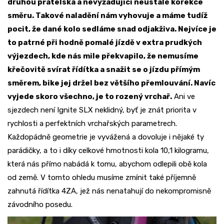
druhou přátelská a nevyžadující neustálé korekce
směru. Takové naladění nám vyhovuje a máme tudíž
pocit, že dané kolo sedláme snad odjakživa. Nejvíce je
to patrné při hodně pomalé jízdě v extra prudkých
výjezdech, kde nás mile překvapilo, že nemusíme
křečovitě svírat řídítka a snažit se o jízdu přímým
směrem, bike jej držel bez většího přemlouvání. Navíc
vyjede skoro všechno, je to rozený vrchař.
Ani ve
sjezdech není Ignite SLX neklidný, byť je znát priorita v
rychlosti a perfektních vrchařských parametrech.
Každopádně geometrie je vyvážená a dovoluje i nějaké ty
parádičky, a to i díky celkové hmotnosti kola 10,1 kilogramu,
která nás přímo nabádá k tomu, abychom odlepili obě kola
od země. V tomto ohledu musíme zmínit také příjemně
zahnutá řídítka 4ZA, jež nás nenatahují do nekompromisně
závodního posedu.