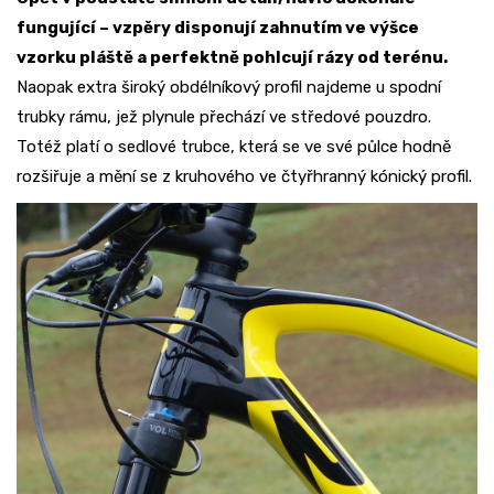
fungující – vzpěry disponují zahnutím ve výšce
vzorku pláště a perfektně pohlcují rázy od terénu.
Naopak extra široký obdélníkový profil najdeme u spodní
trubky rámu, jež plynule přechází ve středové pouzdro.
Totéž platí o sedlové trubce, která se ve své půlce hodně
rozšiřuje a mění se z kruhového ve čtyřhranný kónický profil.