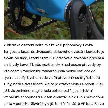
Z hlediska osazení nelze mít ke kolu připomínky. Foxka
fungovala luxusně, dvojpáčka dálkového ovládání lockoutu je
skvěle při ruce, řazení Sram X01 pracovalo dokonale přesně a
ani brzdy Level TL nás nezklamaly. Snad pouze převody by
vzhledem k závodnímu zaměření kola mohly být více do
rychla a raději bychom zde viděli převodník se čtyřiatřiceti
zuby, nežli s dvaatřiceti. Ale to je otázka vkusu a priorit – jak
již bylo zmíněno, majitel kola upřednostňuje perfektní
vrchařské schopnosti a v ten okamžik je 32 zubů převodníku
zcela v pořádku. Skvělé byly již tradičně pláště Vittoria Barzo