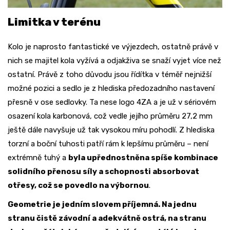
Limitka v terénu
Kolo je naprosto fantastické ve výjezdech, ostatně právě v
nich se majitel kola vyžívá a odjakživa se snaží vyjet více než
ostatní. Právě z toho důvodu jsou řídítka v téměř nejnižší
možné pozici a sedlo je z hlediska předozadního nastavení
přesně v ose sedlovky. Ta nese logo 4ZA a je už v sériovém
osazení kola karbonová, což vedle jejího průměru 27,2 mm
ještě dále navyšuje už tak vysokou míru pohodlí. Z hlediska
torzní a boční tuhosti patří rám k lepšímu průměru – není
extrémně tuhý a
byla upřednostněna spíše kombinace
solidního přenosu síly a schopnosti absorbovat
otřesy, což se povedlo na výbornou
.
Geometrie je jedním slovem příjemná. Na jednu
stranu čistě závodní a adekvátně ostrá, na stranu