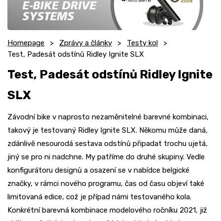
Homepage
Zprávy a články
Testy kol
Test, Padesát odstínů Ridley Ignite SLX
Test, Padesát odstínů Ridley Ignite
SLX
Závodní bike v naprosto nezaměnitelné barevné kombinaci,
takový je testovaný Ridley Ignite SLX. Někomu může daná,
zdánlivě nesourodá sestava odstínů připadat trochu ujetá,
jiný se pro ni nadchne. My patříme do druhé skupiny. Vedle
konfigurátoru designů a osazení se v nabídce belgické
značky, v rámci nového programu, čas od času objeví také
limitovaná edice, což je případ námi testovaného kola.
Konkrétní barevná kombinace modelového ročníku 2021, již