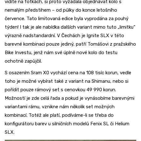
vidíte na fotkách, si proto vyžádala objednávat kolo s
nemalým předstihem – od půlky do konce letošního
července. Tato limitovaná edice byla vyprodána za pouhý
týden! I tak je ale nabídka dalších variant mimo tuto „limitku“
výrazně nadstandardní. V Čechách je Ignite SLX v této
barevné kombinaci pouze jediný, patří Tomášovi z pražského
Bike Investu, jenž nám své úplně nové kolo do testu
ochotně zapůjčil.
S osazením Sram X0 vychází cena na 108 tisíc korun, vedle
toho je možné vybírat také z variant na Shimanu, nebo si
pořídit pouze rámový set s cenovkou 49 990 korun.
Možností je zde celá řada a pokud je vynásobíme barevnými
variantami rámu, vznikne nám několik set možných
kombinací. Totéž ale platí, podíváme-li se třeba do
konfigurátoru barev u silničních modelů Fenix SL či Helium
SLX.