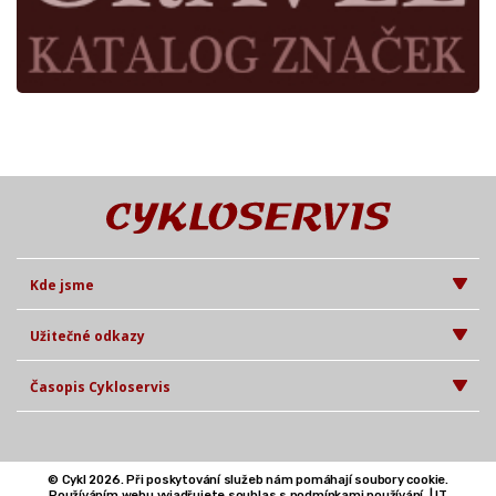
Kde jsme
Užitečné odkazy
Časopis Cykloservis
© Cykl 2026. Při poskytování služeb nám pomáhají soubory cookie.
Používáním webu vyjadřujete souhlas s podmínkami používání. |
IT