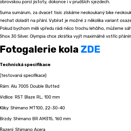
obrovskou porcí jistoty, dokonce i v prudších sjezdech.
Suma sumárum, za dvacet tisíc získáme neokoukaný bike neokouk
nechat doladit na přání. Vybírat je možné z několika variant osaz
Pokud bychom měli vpředu rádi něco trochu lehčího, můžeme sáh
Shox 30 Silver. Olympia chce zkrátka vyjít maximálně vstříc přán
Fotogalerie kola
ZDE
Technická specifikace
(testovaná specifikace)
Rám: Alu 7005 Double Butted
Vidlice: RST Blaze RL, 100 mm
Kliky: Shimano MT100, 22-30-40
Brzdy: Shimano BR AM315, 160 mm
Řazení: Shimano Acera