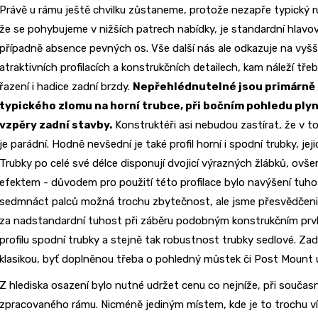
Právě u rámu ještě chvilku zůstaneme, protože nezapře typický 
že se pohybujeme v nižších patrech nabídky, je standardní hlavo
případně absence pevných os. Vše další nás ale odkazuje na vyšší 
atraktivních profilacích a konstrukčních detailech, kam náleží tř
řazení i hadice zadní brzdy.
Nepřehlédnutelné jsou primárně 
typického zlomu na horní trubce, při bočním pohledu ply
vzpěry zadní stavby.
Konstruktéři asi nebudou zastírat, že v to
je parádní. Hodně nevšední je také profil horní i spodní trubky, je
Trubky po celé své délce disponují dvojicí výrazných žlábků, ovš
efektem - důvodem pro použití této profilace bylo navýšení tuhos
sedmnáct palců možná trochu zbytečnost, ale jsme přesvědčeni,
za nadstandardní tuhost při záběru podobným konstrukčním prvk
profilu spodní trubky a stejně tak robustnost trubky sedlové. Za
klasikou, byť doplněnou třeba o pohledný můstek či Post Mount 
Z hlediska osazení bylo nutné udržet cenu co nejníže, při souča
zpracovaného rámu. Nicméně jediným místem, kde je to trochu více