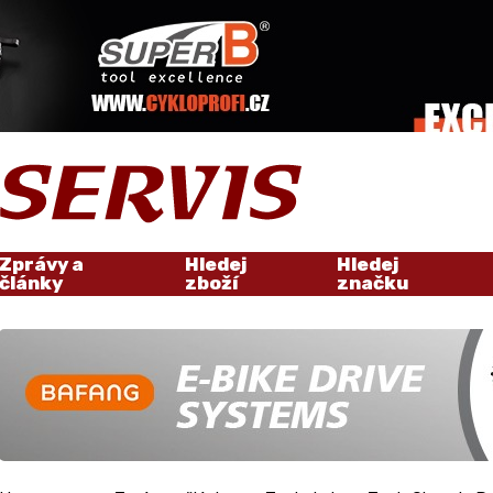
Zprávy a
Hledej
Hledej
články
zboží
značku