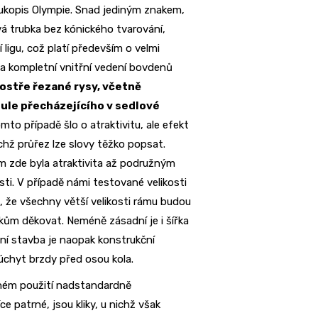
rukopis Olympie. Snad jediným znakem,
vá trubka bez kónického tvarování,
ligu, což platí především o velmi
eba kompletní vnitřní vedení bovdenů
ostře řezané rysy, včetně
nule přecházejícího v sedlové
mto případě šlo o atraktivitu, ale efekt
jichž průřez lze slovy těžko popsat.
em zde byla atraktivita až podružným
ti. V případě námi testované velikosti
 že všechny větší velikosti rámu budou
ům děkovat. Neméně zásadní je i šířka
dní stavba je naopak konstrukční
úchyt brzdy před osou kola.
sném použití nadstandardně
 patrné, jsou kliky, u nichž však