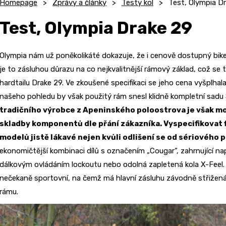
Homepage
Zprávy a články
Testy kol
Test, Olympia D
Test, Olympia Drake 29
Olympia nám už poněkolikáté dokazuje, že i cenově dostupný bik
je to zásluhou důrazu na co nejkvalitnější rámový základ, což s
hardtailu Drake 29. Ve zkoušené specifikaci se jeho cena vyšplhala
našeho pohledu by však použitý rám snesl klidně kompletní sadu
tradičního výrobce z Apeninského poloostrova je však mo
skladby komponentů dle přání zákazníka. Vyspecifikovat f
modelů jistě lákavé nejen kvůli odlišení se od sériového 
ekonomičtější kombinaci dílů s označením „Cougar“, zahrnující nap
dálkovým ovládáním lockoutu nebo odolná zapletená kola X-Feel. 
nečekaně sportovní, na čemž má hlavní zásluhu závodně střižen
rámu.