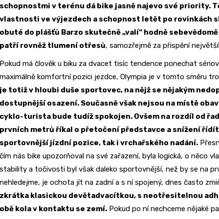
schopnostmi v terénu dá bike jasně najevo své priority. T
vlastnosti ve výjezdech a schopnost letět po rovinkách
obuté do plášťů Barzo skutečně „valí“ hodně sebevědomě 
patří rovněž tlumení otřesů
, samozřejmě za přispění největší
Pokud má člověk u biku za dvacet tisíc tendence ponechat sério
maximálně komfortní pozici jezdce, Olympia je v tomto směru tro
je totiž v hloubi duše sportovec, na nějž se nějakým ned
dostupnější osazení. Současně však nejsou na místě obavy,
cyklo-turista bude tudíž spokojen. Ovšem na rozdíl od řa
prvních metrů říkal o přetočení představce a snížení řídí
sportovnější jízdní pozice, tak i vrchařského nadání.
Přesně
čím nás bike upozorňoval na své zařazení, byla logická, o něco vl
stability a točivosti byl však daleko sportovnější, než by se na p
nehledejme, je ochota jít na zadní a s ní spojený, dnes často zm
zkrátka klasickou devětadvacítkou, s neotřesitelnou adh
obě kola v kontaktu se zemí.
Pokud po ní nechceme nějaké par