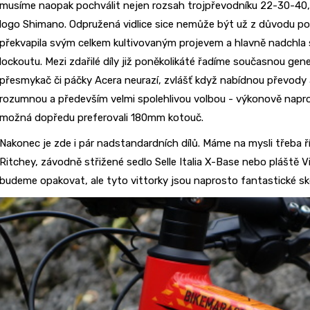
musíme naopak pochválit nejen rozsah trojpřevodníku 22-30-40, 
logo Shimano. Odpružená vidlice sice nemůže být už z důvodu použi
překvapila svým celkem kultivovaným projevem a hlavně nadchla
lockoutu. Mezi zdařilé díly již poněkolikáté řadíme současnou gene
přesmykač či páčky Acera neurazí, zvlášť když nabídnou převod
rozumnou a především velmi spolehlivou volbou - výkonově napros
možná dopředu preferovali 180mm kotouč.
Nakonec je zde i pár nadstandardních dílů. Máme na mysli třeba 
Ritchey, závodně střižené sedlo Selle Italia X-Base nebo pláště Vit
budeme opakovat, ale tyto vittorky jsou naprosto fantastické sk