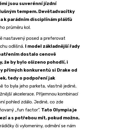
ěmi jsou suverénní jízdní
 slušným tempem. Devětadvacítky
a k parádním disciplínám plášťů
ho průměru kol.
vě nastavený posed a preferovat
chu odlišná.
I model základnější řady
opatřením dostalo cenově
 že by bylo ošizeno pohodlí, i
dy přímých konkurentů si Drake od
tek, tedy o podpoření jak
 to byla jeho parketa, vlastně jediné,
ažnější akcelerace. Příjemnou kombinací
rvní pohled zdálo. Jediné, co zde
iňovaný „fun factor“.
Tato Olympia je
ezí a s potřebou mít, pokud možno,
ádičky či vylomeniny, odmění se nám