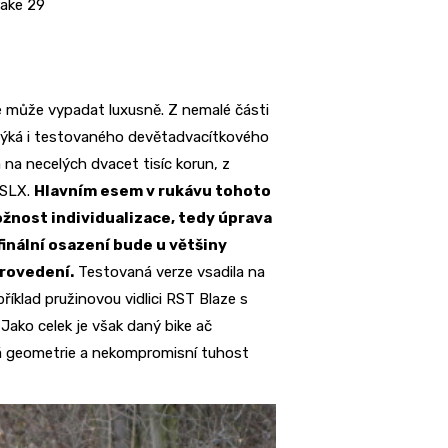
rake 29
e může vypadat luxusně. Z nemalé části
e týká i testovaného devětadvacítkového
 na necelých dvacet tisíc korun, z
 SLX.
Hlavním esem v rukávu tohoto
žnost individualizace, tedy úprava
inální osazení bude u většiny
provedení.
Testovaná verze vsadila na
říklad pružinovou vidlici RST Blaze s
Jako celek je však daný bike ač
á geometrie a nekompromisní tuhost