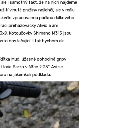
ale i samotný fakt, že na nich najdeme
tí vinuté pružiny nejlehčí, ale v reálu
 skvěle zpracovanou páčkou dálkového
raci přehazovačky Alivio a ani
y 3x9. Kotoučovky Shimano M315 jsou
to dostačující. I tak bychom ale
řídítka Mud, úžasně pohodlné gripy
toria Barzo v šířce 2,25“. Asi se
oro na jakémkoli podkladu.