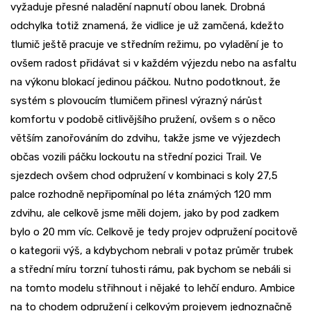
vyžaduje přesné naladění napnutí obou lanek. Drobná
odchylka totiž znamená, že vidlice je už zamčená, kdežto
tlumič ještě pracuje ve středním režimu, po vyladění je to
ovšem radost přidávat si v každém výjezdu nebo na asfaltu
na výkonu blokací jedinou páčkou. Nutno podotknout, že
systém s plovoucím tlumičem přinesl výrazný nárůst
komfortu v podobě citlivějšího pružení, ovšem s o něco
větším zanořováním do zdvihu, takže jsme ve výjezdech
občas vozili páčku lockoutu na střední pozici Trail. Ve
sjezdech ovšem chod odpružení v kombinaci s koly 27,5
palce rozhodně nepřipomínal po léta známých 120 mm
zdvihu, ale celkově jsme měli dojem, jako by pod zadkem
bylo o 20 mm víc. Celkově je tedy projev odpružení pocitově
o kategorii výš, a kdybychom nebrali v potaz průměr trubek
a střední míru torzní tuhosti rámu, pak bychom se nebáli si
na tomto modelu střihnout i nějaké to lehčí enduro. Ambice
na to chodem odpružení i celkovým projevem jednoznačně