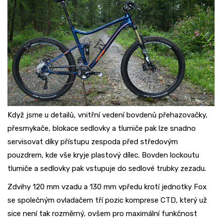
Když jsme u detailů, vnitřní vedení bovdenů přehazovačky,
přesmykače, blokace sedlovky a tlumiče pak lze snadno
servisovat díky přístupu zespoda před středovým
pouzdrem, kde vše kryje plastový dílec. Bovden lockoutu
tlumiče a sedlovky pak vstupuje do sedlové trubky zezadu.
Zdvihy 120 mm vzadu a 130 mm vpředu krotí jednotky Fox
se společným ovladačem tří pozic komprese CTD, který už
sice není tak rozměrný, ovšem pro maximální funkčnost