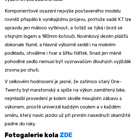
Komponentové osazení nejvýše postaveného modelu
rovněž přispělo k vynikajícímu projevu, protože sadě XT lze
opravdu jen máloco vytknout, a totéž se týká i brzd se
stejným logem a 180mm kotouči. Novinkový dezén plášťů
dokonale tlumil, a hlavně výborně seděl i na mokrém
podkladu, chválíme i tvar a šířku řídítek. Snad jen méně
pohodlné sedlo nemusí být vyznavačům dlouhých vyjížděk
zrovna po chuti.
V celkovém hodnocení je jasné, že zatímco starý One-
Twenty byl maratonský a spíše na výkon zaměřený bike,
nejmladší provedení je kolem skvěle mixujícím zábavu s
výkonem, prostě univerzál každým coulem a v každém
směru, který navíc jezdci už při prvním nasednutí okamžitě
padne do ruky.
Fotogalerie kola
ZDE