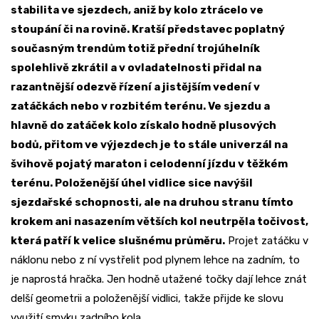
stabilita ve sjezdech, aniž by kolo ztrácelo ve
stoupání či na rovině. Kratší představec poplatný
současným trendům totiž přední trojúhelník
spolehlivě zkrátil a v ovladatelnosti přidal na
razantnější odezvě řízení a jistějším vedení v
zatáčkách nebo v rozbitém terénu. Ve sjezdu a
hlavně do zatáček kolo získalo hodně plusových
bodů, přitom ve výjezdech je to stále univerzál na
švihově pojatý maraton i celodenní jízdu v těžkém
terénu. Položenější úhel vidlice sice navýšil
sjezdařské schopnosti, ale na druhou stranu tímto
krokem ani nasazením větších kol neutrpěla točivost,
která patří k velice slušnému průměru.
Projet zatáčku v
náklonu nebo z ní vystřelit pod plynem lehce na zadním, to
je naprostá hračka. Jen hodně utažené točky dají lehce znát
delší geometrii a položenější vidlici, takže přijde ke slovu
využití smyku zadního kola.