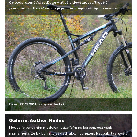
Celoodpružený AdaptEdge - ať už v devětadvacítkové či
„sedmadvacítkové“ verzi - je jednou z nejdůležitějších novinek
značky Head. Naším…
Datum:
22. 11. 2014
Kategorie:
Testy kol
Galerie, Author Modus
Modus je vstupním modelem sázejícím na karbon, což však
neznamená, že by byl jeho základ jakkoli ochuzen. Naopak, tvarově a