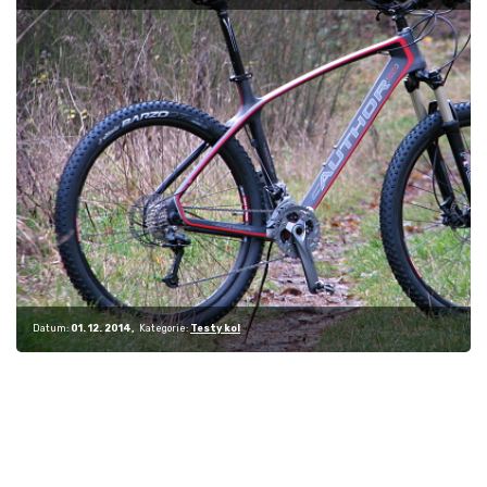
převážně i…
Datum:
01. 12. 2014
Kategorie:
Testy kol