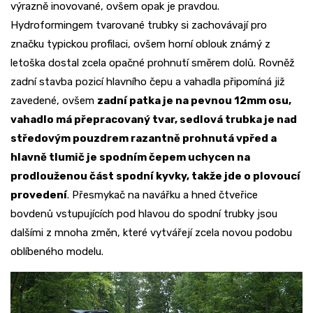
výrazně inovované, ovšem opak je pravdou.
Hydroformingem tvarované trubky si zachovávají pro
značku typickou profilaci, ovšem horní oblouk známý z
letoška dostal zcela opačné prohnutí směrem dolů. Rovněž
zadní stavba pozicí hlavního čepu a vahadla připomíná již
zavedené, ovšem
zadní patka je na pevnou 12mm osu,
vahadlo má přepracovaný tvar, sedlová trubka je nad
středovým pouzdrem razantně prohnutá vpřed a
hlavně tlumič je spodním čepem uchycen na
prodlouženou část spodní kyvky, takže jde o plovoucí
provedení
. Přesmykač na navářku a hned čtveřice
bovdenů vstupujících pod hlavou do spodní trubky jsou
dalšími z mnoha změn, které vytvářejí zcela novou podobu
oblíbeného modelu.