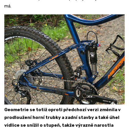
má.
Geometrie se totiž oproti předchozí verzi změnila v
prodloužení horní trubky a zadní stavby a také úhel
vidlice se snížil o stupeň, takže výrazně narostla