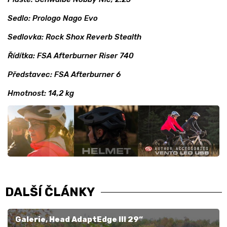
Sedlo: Prologo Nago Evo
Sedlovka: Rock Shox Reverb Stealth
Řídítka: FSA Afterburner Riser 740
Představec: FSA Afterburner 6
Hmotnost: 14,2 kg
DALŠÍ ČLÁNKY
Galerie, Head AdaptEdge III 29“