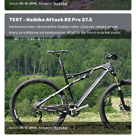
Datum:
01. 12. 2014
Kategorie:
Testy kol
TEST - Haibike Attack RX Pro 27,5
Karbonové biky německého Haibiku měly vždycky nějaký prvek,
který je odlišoval od konkurence. Ať už to byl horní můstek zadní
stavby ve…
Datum:
01. 12. 2014
Kategorie:
Testy kol