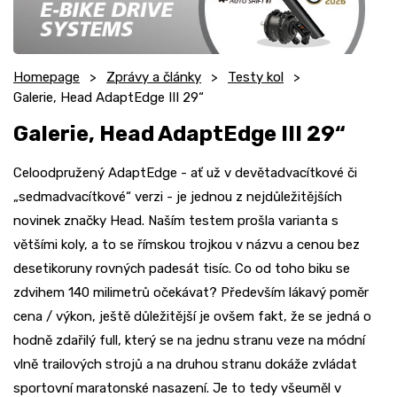
Homepage
Zprávy a články
Testy kol
Galerie, Head AdaptEdge III 29“
Galerie, Head AdaptEdge III 29“
Celoodpružený AdaptEdge - ať už v devětadvacítkové či
„sedmadvacítkové“ verzi - je jednou z nejdůležitějších
novinek značky Head. Naším testem prošla varianta s
většími koly, a to se římskou trojkou v názvu a cenou bez
desetikoruny rovných padesát tisíc. Co od toho biku se
zdvihem 140 milimetrů očekávat? Především lákavý poměr
cena / výkon, ještě důležitější je ovšem fakt, že se jedná o
hodně zdařilý full, který se na jednu stranu veze na módní
vlně trailových strojů a na druhou stranu dokáže zvládat
sportovní maratonské nasazení. Je to tedy všeuměl v