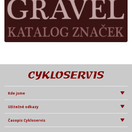
Kde jsme
Užitečné odkazy
Časopis Cykloservis