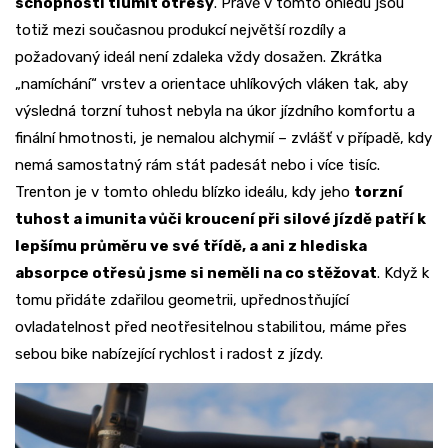
schopnosti tlumit otřesy
. Právě v tomto ohledu jsou
totiž mezi současnou produkcí největší rozdíly a
požadovaný ideál není zdaleka vždy dosažen. Zkrátka
„namíchání“ vrstev a orientace uhlíkových vláken tak, aby
výsledná torzní tuhost nebyla na úkor jízdního komfortu a
finální hmotnosti, je nemalou alchymií – zvlášť v případě, kdy
nemá samostatný rám stát padesát nebo i více tisíc.
Trenton je v tomto ohledu blízko ideálu, kdy jeho
torzní
tuhost a imunita vůči kroucení při silové jízdě patří k
lepšímu průměru ve své třídě, a ani z hlediska
absorpce otřesů jsme si neměli na co stěžovat
. Když k
tomu přidáte zdařilou geometrii, upřednostňující
ovladatelnost před neotřesitelnou stabilitou, máme přes
sebou bike nabízející rychlost i radost z jízdy.