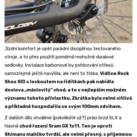
Jízdní komfort je opět parádní disciplínou testovaného
stroje, a to přes použití poměrně mohutné duralové
sedlovky. Instalace karbonové by pohlcování otřesů
samozřejmě ještě navýšila, ale není to třeba.
Vidlice Rock
Shox SID s lockoutem na řídítkách pak nabídla
doslova „máslovitý“ chod, a to v nejlepším možném
významu tohoto přívlastku. Zkrátka byla velmi citlivá
a příkladně hospodařila se svým 100mm zdvihem.
Z dalších dílů chválíme (pokolikáté už?) práci brzd SLX a
hlavně
chod řazení Sram GX 1x11. Ten je oproti
Shimanu maličko tvrdší, ale velmi přesný, s příjemnou