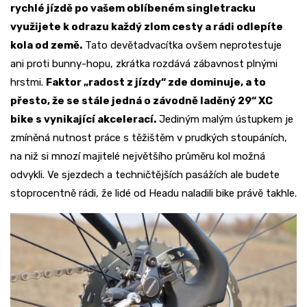
rychlé jízdě po vašem oblíbeném singletracku
využijete k odrazu každý zlom cesty a rádi odlepíte
kola od země.
Tato devětadvacítka ovšem neprotestuje
ani proti bunny-hopu, zkrátka rozdává zábavnost plnými
hrstmi.
Faktor „radost z jízdy“ zde dominuje, a to
přesto, že se stále jedná o závodně laděný 29“ XC
bike s vynikající akcelerací.
Jediným malým ústupkem je
zmíněná nutnost práce s těžištěm v prudkých stoupáních,
na niž si mnozí majitelé největšího průměru kol možná
odvykli. Ve sjezdech a techničtějších pasážích ale budete
stoprocentně rádi, že lidé od Headu naladili bike právě takhle.