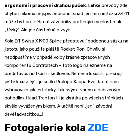
ergonomií i pracovní dráhou páček
. Lehké převody zde
chybět nikomu nejspíš nebudou, snad jen ten nejtěžší 34-11
může být pro některé závodníky preferující rychlost málo
„těžký“. Ale jde částečně o zvyk.
Kola DT Swiss X1900 Spline představují podobnou sázku na
jistotu jako použité pláště Rocket Ron. Chválu si
neodpustíme v případě volby krásně zpracovaných
komponentů Controltech - toto logo nalezneme na
představci, řídítkách i sedlovce. Neméně luxusní, přesněji
ještě luxusnější, je sedlo Prologo Kappa Evo, které nám
vyhovovalo jak esteticky, tak svým tvarem a nabízeným
pohodlím. Head Trenton III je zkrátka po všech stránkách
skvěle vyváženým bikem. A určitě není „jen“ závodní
devětadvacítkou…!
Fotogalerie kola
ZDE