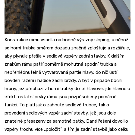
Konstrukce rámu vsadila na hodně výrazný sloping, u něhož
se horní trubka směrem dozadu značně zplošťuje a rozšiřuje,
aby plynule přešla v sedlové vzpěry zadní stavby. K dalším
znakům rámu patří poměrně mohutná spodní trubka a
nepřehlédnutelně vytvarovaná partie hlavy, do níž ústí
bovden řazení i hadice zadní brzdy. A byť v případě boční
hrany, jež přechází z horní trubky do té hlavové, jde hlavně o
efekt, ostatní prvky rámu jsou přizpůsobeny primárně
funkci. To platí jak o zahnuté sedlové trubce, tak o
provedení sedlových vzpěr zadní stavby, jež jsou dole
znatelně přesazeny za samotné patky. Dané řešení dovolilo
vzpěry trochu více „položit“, a tím je zadní stavbě jako celku