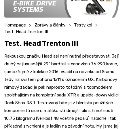
Homepage
Zprávy a články
Testy kol
Test, Head Trenton III
Test, Head Trenton III
Rakouskou značku Head asi není nutné představovat. Její
druhý nejluxusnější 29“ hardtail s cenovkou 76 990 korun,
samozřejmě z kolekce 2016, vsadil na novinku od Sramu –
tedy na systém pohonu 1x11 s označením GX. Karbonový
rámový základ je pak naprosto totožný s topmodelem
spoléhajícím na kompletní sadu XTR a upside-down vidlici
Rock Shox RS 1. Testovaný bike je z hlediska použitých
komponentů sice o maličko střídmější, ale s hmotností
10,75 kilogramu (velikost 48 včetně pedálů) nabídne i tak
příkladné zrychlení a je laděn na závodní notu. My jsme jej