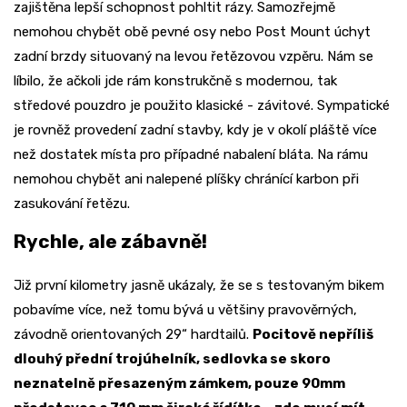
zajištěna lepší schopnost pohltit rázy. Samozřejmě
nemohou chybět obě pevné osy nebo Post Mount úchyt
zadní brzdy situovaný na levou řetězovou vzpěru. Nám se
líbilo, že ačkoli jde rám konstrukčně s modernou, tak
středové pouzdro je použito klasické - závitové. Sympatické
je rovněž provedení zadní stavby, kdy je v okolí pláště více
než dostatek místa pro případné nabalení bláta. Na rámu
nemohou chybět ani nalepené plíšky chránící karbon při
zasukování řetězu.
Rychle, ale zábavně!
Již první kilometry jasně ukázaly, že se s testovaným bikem
pobavíme více, než tomu bývá u většiny pravověrných,
závodně orientovaných 29“ hardtailů.
Pocitově nepříliš
dlouhý přední trojúhelník, sedlovka se skoro
neznatelně přesazeným zámkem, pouze 90mm