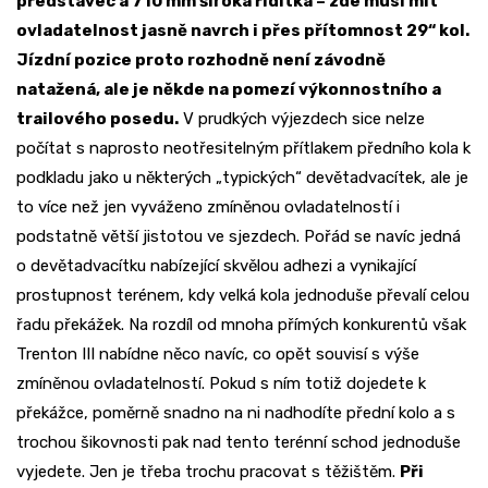
představec a 710 mm široká řídítka – zde musí mít
ovladatelnost jasně navrch i přes přítomnost 29“ kol.
Jízdní pozice proto rozhodně není závodně
natažená, ale je někde na pomezí výkonnostního a
trailového posedu.
V prudkých výjezdech sice nelze
počítat s naprosto neotřesitelným přítlakem předního kola k
podkladu jako u některých „typických“ devětadvacítek, ale je
to více než jen vyváženo zmíněnou ovladatelností i
podstatně větší jistotou ve sjezdech. Pořád se navíc jedná
o devětadvacítku nabízející skvělou adhezi a vynikající
prostupnost terénem, kdy velká kola jednoduše převalí celou
řadu překážek. Na rozdíl od mnoha přímých konkurentů však
Trenton III nabídne něco navíc, co opět souvisí s výše
zmíněnou ovladatelností. Pokud s ním totiž dojedete k
překážce, poměrně snadno na ni nadhodíte přední kolo a s
trochou šikovnosti pak nad tento terénní schod jednoduše
vyjedete. Jen je třeba trochu pracovat s těžištěm.
Při