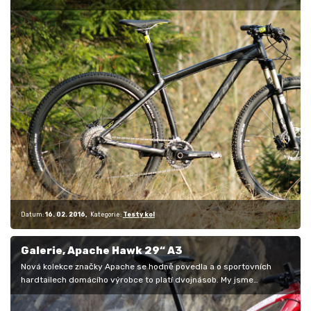
neudělají…
Datum:
16. 02. 2016
Kategorie:
Testy kol
Galerie, Apache Hawk 29“ A3
Nová kolekce značky Apache se hodně povedla a o sportovních
hardtailech domácího výrobce to platí dvojnásob. My jsme
otestovali třetí…