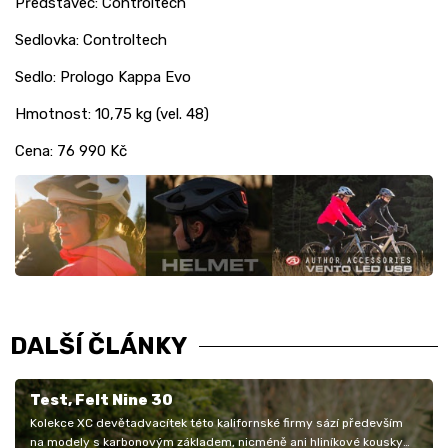
Představec: Controltech
Sedlovka: Controltech
Sedlo: Prologo Kappa Evo
Hmotnost: 10,75 kg (vel. 48)
Cena: 76 990 Kč
DALŠÍ ČLÁNKY
Test, Felt Nine 30
Kolekce XC devětadvacítek této kalifornské firmy sází především
na modely s karbonovým základem, nicméně ani hliníkové kousky