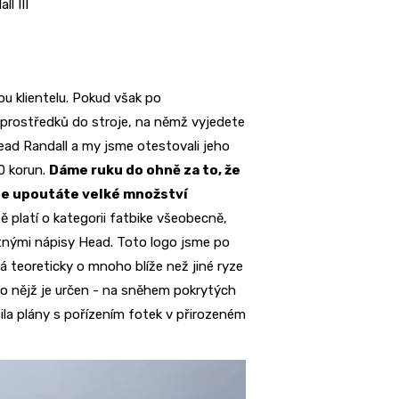
l III
u klientelu. Pokud však po
e prostředků do stroje, na němž vyjedete
ead Randall a my jsme otestovali jeho
0 korun.
Dáme ruku do ohně za to, že
be upoutáte velké množství
ě platí o kategorii fatbike všeobecně,
nými nápisy Head. Toto logo jsme po
á teoreticky o mnoho blíže než jiné ryze
, do nějž je určen - na sněhem pokrytých
ila plány s pořízením fotek v přirozeném