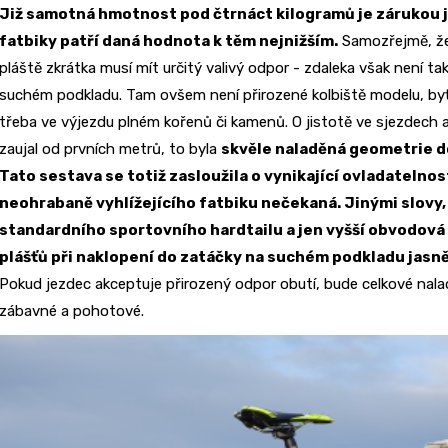
Již samotná hmotnost pod čtrnáct kilogramů je zárukou j
fatbiky patří daná hodnota k těm nejnižším.
Samozřejmě, že 
pláště zkrátka musí mít určitý valivý odpor - zdaleka však není tak
suchém podkladu. Tam ovšem není přirozené kolbiště modelu, byť 
třeba ve výjezdu plném kořenů či kamenů. O jistotě ve sjezdech 
zaujal od prvních metrů, to byla
skvěle naladěná geometrie d
Tato sestava se totiž zasloužila o vynikající ovladatelnos
neohrabaně vyhlížejícího fatbiku nečekaná. Jinými slovy, 
standardního sportovního hardtailu a jen vyšší obvodová 
plášťů při naklopení do zatáčky na suchém podkladu jasně
Pokud jezdec akceptuje přirozený odpor obutí, bude celkové nala
zábavné a pohotové.