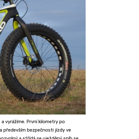
 a vyrážíme. První kilometry po
ci a především bezpečnosti jízdy ve
pozvolný a střídá se uježděný sníh se