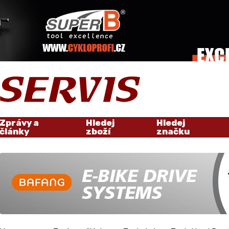
Zprávy a
Hledej
Hledej
články
zboží
značku