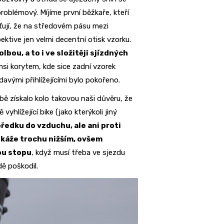
roblémový. Míjíme první běžkaře, kteří
šťují, že na středovém pásu mezi
tive jen velmi decentní otisk vzorku.
lbou, a to i ve složitěji sjízdných
msi korytem, kde sice zadní vzorek
davými přihlížejícími bylo pokořeno.
bě získalo kolo takovou naši důvěru, že
 vyhlížející bike (jako kterýkoli jiný
ředku do vzduchu, ale ani proti
okáže trochu nižším, ovšem
ou stopu
, když musí třeba ve sjezdu
dě poškodil.