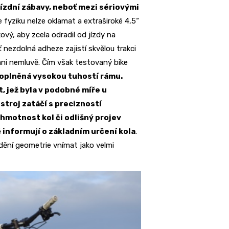
ízdní zábavy, neboť mezi sériovými
fyziku nelze oklamat a extraširoké 4,5“
ový, aby zcela odradil od jízdy na
nezdolná adheze zajistí skvělou trakci
ani nemluvě. Čím však testovaný bike
oplněná vysokou tuhostí rámu.
t, jež byla v podobné míře u
stroj zatáčí s precizností
hmotnost kol či odlišný projev
 informují o základním určení kola
.
dění geometrie vnímat jako velmi