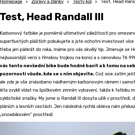
Homepage
Zprávy a články
Testy kol
Test, Head Randal
Test, Head Randall III
Karbonový fatbike je poměrně ultimativní záležitostí pro omezeno
supertlustých pláštích pokukujete a jste ochotni investovat víc
třeba jen párkrát do roka, máme pro vás skvělý tip. Jmenuje se H
nejluxusnější verzi s římskou trojkou na konci a s cenovkou 76 99
vás tento nevšední bike bude hodně bavit a k tomu na se
pozornosti všude, kde se s ním objevíte.
Což sice zatím ješt
ale zde je vše znásobeno nádherným karbonovým rámem i samot
léta zvyklí vídat na špičkovém zimním vybavení, takže k fatbiku m
cyklistické značky. My jsme si Randall III dosyta užili v prostředí
pláních a lesních cestách. Jen následná rychlá obleva nám překaz
„snowbikovém“ prostředí.