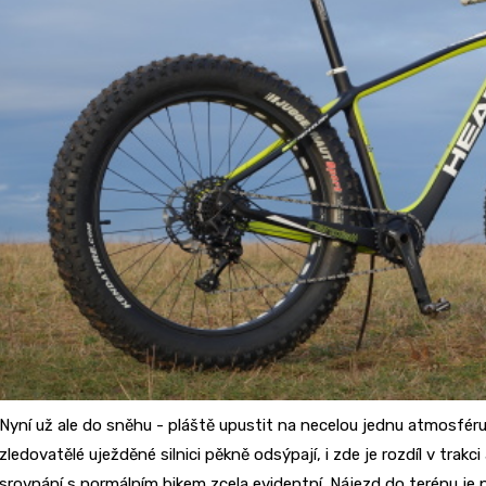
Nyní už ale do sněhu - pláště upustit na necelou jednu atmosféru
zledovatělé uježděné silnici pěkně odsýpají, i zde je rozdíl v trak
srovnání s normálním bikem zcela evidentní. Nájezd do terénu je 