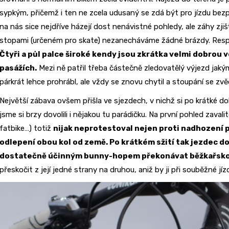
sypkým, přičemž i ten ne zcela udusaný se zdá být pro jízdu bezp
na nás sice nejdříve házejí dost nenávistné pohledy, ale záhy zji
stopami (určeném pro skate) nezanecháváme žádné brázdy. Respek
Čtyři a půl palce široké kendy jsou zkrátka velmi dobrou vo
pasážích.
Mezi ně patřil třeba částečně zledovatělý výjezd jaký
párkrát lehce prohrábl, ale vždy se znovu chytil a stoupání se zvě
Největší zábava ovšem přišla ve sjezdech, v nichž si po krátké do
jsme si brzy dovolili i nějakou tu parádičku. Na první pohled zavalitě
fatbike…) totiž
nijak neprotestoval nejen proti nadhození p
odlepení obou kol od země. Po krátkém sžití tak jezdec d
dostatečně účinným bunny-hopem překonávat běžkařsk
přeskočit z její jedné strany na druhou, aniž by ji při souběžné jíz