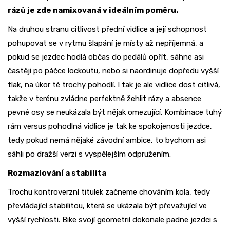
rázů je zde namixovaná v ideálním poměru.
Na druhou stranu citlivost přední vidlice a její schopnost
pohupovat se v rytmu šlapání je místy až nepříjemná, a
pokud se jezdec hodlá občas do pedálů opřít, sáhne asi
častěji po páčce lockoutu, nebo si naordinuje dopředu vyšší
tlak, na úkor té trochy pohodlí. I tak je ale vidlice dost citlivá,
takže v terénu zvládne perfektně žehlit rázy a absence
pevné osy se neukázala být nějak omezující. Kombinace tuhý
rám versus pohodlná vidlice je tak ke spokojenosti jezdce,
tedy pokud nemá nějaké závodní ambice, to bychom asi
sáhli po dražší verzi s vyspělejším odpružením.
Rozmazlování a stabilita
Trochu kontroverzní titulek začneme chováním kola, tedy
převládající stabilitou, která se ukázala být převažující ve
vyšší rychlosti. Bike svojí geometrií dokonale padne jezdci s