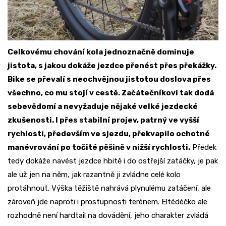
Celkovému chování kola jednoznačně dominuje
jistota, s jakou dokáže jezdce přenést přes překážky.
Bike se převalí s neochvějnou jistotou doslova přes
všechno, co mu stojí v cestě. Začátečníkovi tak dodá
sebevědomí a nevyžaduje nějaké velké jezdecké
zkušenosti. I přes stabilní projev, patrný ve vyšší
rychlosti, především ve sjezdu, překvapilo ochotné
manévrování po točité pěšině v nižší rychlosti.
Předek
tedy dokáže navést jezdce hbitě i do ostřejší zatáčky, je pak
ale už jen na něm, jak razantně ji zvládne celé kolo
protáhnout. Výška těžiště nahrává plynulému zatáčení, ale
zároveň jde naproti i prostupnosti terénem. Eltédéčko ale
rozhodně není hardtail na dovádění, jeho charakter zvládá