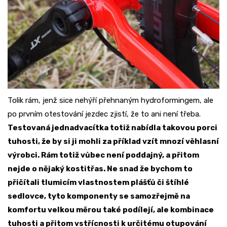
Tolik rám, jenž sice nehýří přehnaným hydroformingem, ale
po prvním otestování jezdec zjistí, že to ani není třeba.
Testovaná jednadvacítka totiž nabídla takovou porci
tuhosti, že by si ji mohli za příklad vzít mnozí věhlasní
výrobci. Rám totiž vůbec není poddajný, a přitom
nejde o nějaký kostitřas. Ne snad že bychom to
přičítali tlumicím vlastnostem plášťů či štíhlé
sedlovce, tyto komponenty se samozřejmě na
komfortu velkou měrou také podílejí, ale kombinace
tuhosti a přitom vstřícnosti k určitému otupování