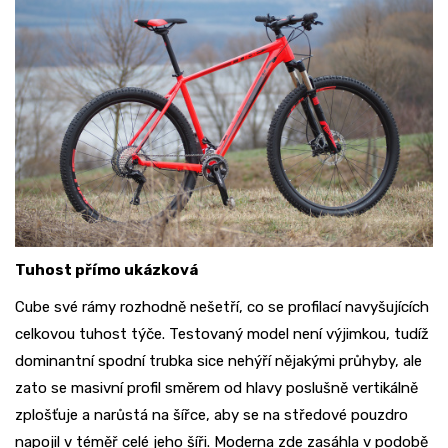
Tuhost přímo ukázková
Cube své rámy rozhodně nešetří, co se profilací navyšujících
celkovou tuhost týče. Testovaný model není výjimkou, tudíž
dominantní spodní trubka sice nehýří nějakými průhyby, ale
zato se masivní profil směrem od hlavy poslušně vertikálně
zplošťuje a narůstá na šířce, aby se na středové pouzdro
napojil v téměř celé jeho šíři. Moderna zde zasáhla v podobě