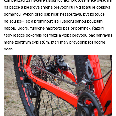
kompenzací za některé slabší ročníky, protože lehké ovládání
na páčce a blesková změna převodníku i v záběru je doslova
odměnou. Výkon brzd pak nijak nezaostává, byť kotouče
nejsou Ice-Tec a prominout lze i úsporu danou použitím
nábojů Deore, funkčně naprosto bez připomínek. Řazení
tedy jezdce dokonale rozmazlí a volba převodů pak nahrává i
méně zdatným cyklistům, kteří malý převodník rozhodně
ocení.