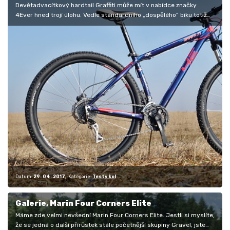
Devětadvacítkový hardtail Graffiti může mít v nabídce značky
4Ever hned trojí úlohu. Vedle standardního „dospělého“ biku totiž
dokáže v…
Datum:
29. 04. 2017
Kategorie:
Testy kol
Galerie, Marin Four Corners Elite
Máme zde velmi nevšední Marin Four Corners Elite. Jestli si myslíte,
že se jedná o další přírůstek stále početnější skupiny Gravel, jste