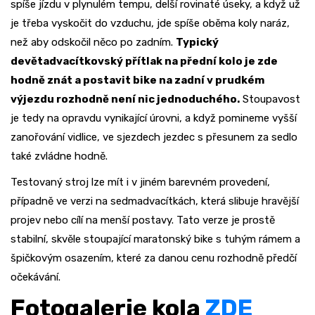
spíše jízdu v plynulém tempu, delší rovinaté úseky, a když už
je třeba vyskočit do vzduchu, jde spíše oběma koly naráz,
než aby odskočil něco po zadním.
Typický
devětadvacítkovský přítlak na přední kolo je zde
hodně znát a postavit bike na zadní v prudkém
výjezdu rozhodně není nic jednoduchého.
Stoupavost
je tedy na opravdu vynikající úrovni, a když pomineme vyšší
zanořování vidlice, ve sjezdech jezdec s přesunem za sedlo
také zvládne hodně.
Testovaný stroj lze mít i v jiném barevném provedení,
případně ve verzi na sedmadvacítkách, která slibuje hravější
projev nebo cílí na menší postavy. Tato verze je prostě
stabilní, skvěle stoupající maratonský bike s tuhým rámem a
špičkovým osazením, které za danou cenu rozhodně předčí
očekávání.
Fotogalerie kola
ZDE