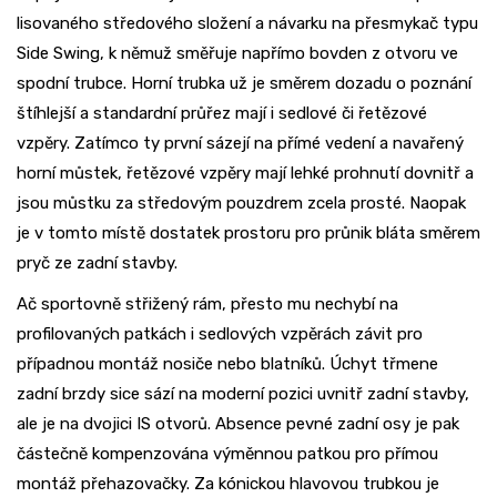
lisovaného středového složení a návarku na přesmykač typu
Side Swing, k němuž směřuje napřímo bovden z otvoru ve
spodní trubce. Horní trubka už je směrem dozadu o poznání
štíhlejší a standardní průřez mají i sedlové či řetězové
vzpěry. Zatímco ty první sázejí na přímé vedení a navařený
horní můstek, řetězové vzpěry mají lehké prohnutí dovnitř a
jsou můstku za středovým pouzdrem zcela prosté. Naopak
je v tomto místě dostatek prostoru pro průnik bláta směrem
pryč ze zadní stavby.
Ač sportovně střižený rám, přesto mu nechybí na
profilovaných patkách i sedlových vzpěrách závit pro
případnou montáž nosiče nebo blatníků. Úchyt třmene
zadní brzdy sice sází na moderní pozici uvnitř zadní stavby,
ale je na dvojici IS otvorů. Absence pevné zadní osy je pak
částečně kompenzována výměnnou patkou pro přímou
montáž přehazovačky. Za kónickou hlavovou trubkou je