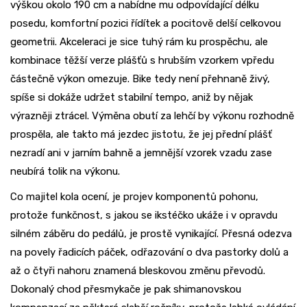
výškou okolo 190 cm a nabídne mu odpovídající délku
posedu, komfortní pozici řídítek a pocitově delší celkovou
geometrii. Akceleraci je sice tuhý rám ku prospěchu, ale
kombinace těžší verze plášťů s hrubším vzorkem vpředu
částečně výkon omezuje. Bike tedy není přehnaně živý,
spíše si dokáže udržet stabilní tempo, aniž by nějak
výrazněji ztrácel. Výměna obutí za lehčí by výkonu rozhodně
prospěla, ale takto má jezdec jistotu, že jej přední plášť
nezradí ani v jarním bahně a jemnější vzorek vzadu zase
neubírá tolik na výkonu.
Co majitel kola ocení, je projev komponentů pohonu,
protože funkčnost, s jakou se ikstéčko ukáže i v opravdu
silném záběru do pedálů, je prostě vynikající. Přesná odezva
na povely řadicích páček, odřazování o dva pastorky dolů a
až o čtyři nahoru znamená bleskovou změnu převodů.
Dokonalý chod přesmykače je pak shimanovskou