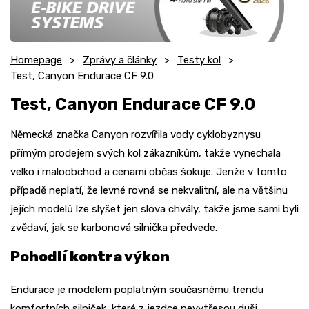
Homepage
Zprávy a články
Testy kol
Test, Canyon Endurace CF 9.0
Test, Canyon Endurace CF 9.0
Německá značka Canyon rozvířila vody cyklobyznysu
přímým prodejem svých kol zákazníkům, takže vynechala
velko i maloobchod a cenami občas šokuje. Jenže v tomto
případě neplatí, že levné rovná se nekvalitní, ale na většinu
jejích modelů lze slyšet jen slova chvály, takže jsme sami byli
zvědaví, jak se karbonová silnička předvede.
Pohodlí kontra výkon
Endurace je modelem poplatným současnému trendu
komfortních silniček, které z jezdce nevytřesou duši,