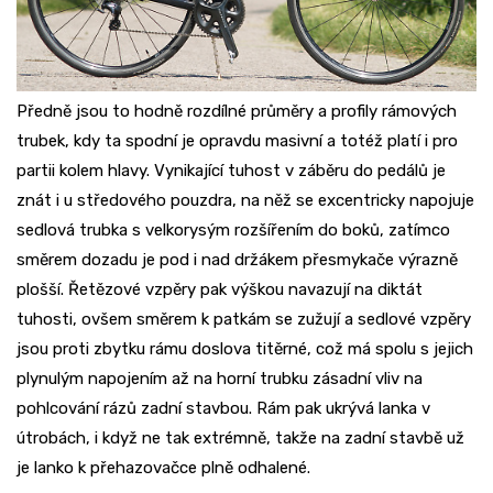
Předně jsou to hodně rozdílné průměry a profily rámových
trubek, kdy ta spodní je opravdu masivní a totéž platí i pro
partii kolem hlavy. Vynikající tuhost v záběru do pedálů je
znát i u středového pouzdra, na něž se excentricky napojuje
sedlová trubka s velkorysým rozšířením do boků, zatímco
směrem dozadu je pod i nad držákem přesmykače výrazně
plošší. Řetězové vzpěry pak výškou navazují na diktát
tuhosti, ovšem směrem k patkám se zužují a sedlové vzpěry
jsou proti zbytku rámu doslova titěrné, což má spolu s jejich
plynulým napojením až na horní trubku zásadní vliv na
pohlcování rázů zadní stavbou. Rám pak ukrývá lanka v
útrobách, i když ne tak extrémně, takže na zadní stavbě už
je lanko k přehazovačce plně odhalené.