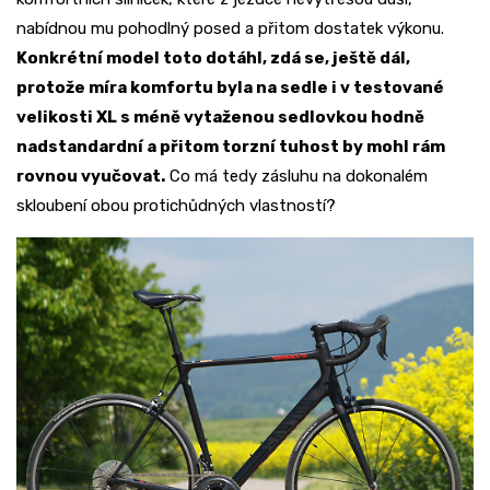
nabídnou mu pohodlný posed a přitom dostatek výkonu.
Konkrétní model toto dotáhl, zdá se, ještě dál,
protože míra komfortu byla na sedle i v testované
velikosti XL s méně vytaženou sedlovkou hodně
nadstandardní a přitom torzní tuhost by mohl rám
rovnou vyučovat.
Co má tedy zásluhu na dokonalém
skloubení obou protichůdných vlastností?