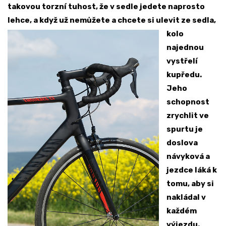
takovou torzní tuhost, že v sedle jedete naprosto
lehce, a když už nemůžete a chcete si ulevit ze sedla,
kolo
najednou
vystřelí
kupředu.
Jeho
schopnost
zrychlit ve
spurtu je
doslova
návyková a
jezdce láká k
tomu, aby si
nakládal v
každém
výjezdu.