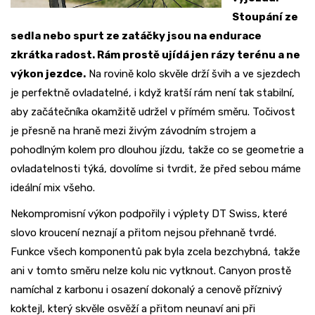
Stoupání ze
sedla nebo spurt ze zatáčky jsou na endurace
zkrátka radost. Rám prostě ujídá jen rázy terénu a ne
výkon jezdce.
Na rovině kolo skvěle drží švih a ve sjezdech
je perfektně ovladatelné, i když kratší rám není tak stabilní,
aby začátečníka okamžitě udržel v přímém směru. Točivost
je přesně na hraně mezi živým závodním strojem a
pohodlným kolem pro dlouhou jízdu, takže co se geometrie a
ovladatelnosti týká, dovolíme si tvrdit, že před sebou máme
ideální mix všeho.
Nekompromisní výkon podpořily i výplety DT Swiss, které
slovo kroucení neznají a přitom nejsou přehnaně tvrdé.
Funkce všech komponentů pak byla zcela bezchybná, takže
ani v tomto směru nelze kolu nic vytknout. Canyon prostě
namíchal z karbonu i osazení dokonalý a cenově příznivý
koktejl, který skvěle osvěží a přitom neunaví ani při