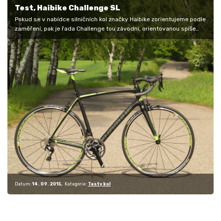
Test, Haibike Challenge SL
Pokud se v nabídce silničních kol značky Haibike zorientujeme podle
zaměření, pak je řada Challenge tou závodní, orientovanou spíše
na…
Datum:
14. 09. 2015
Kategorie:
Testy kol