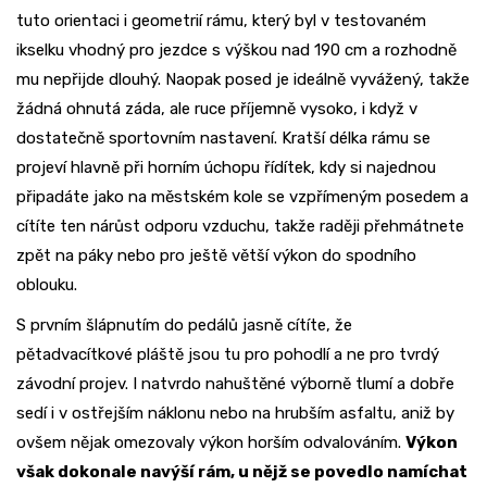
tuto orientaci i geometrií rámu, který byl v testovaném
ikselku vhodný pro jezdce s výškou nad 190 cm a rozhodně
mu nepřijde dlouhý. Naopak posed je ideálně vyvážený, takže
žádná ohnutá záda, ale ruce příjemně vysoko, i když v
dostatečně sportovním nastavení. Kratší délka rámu se
projeví hlavně při horním úchopu řídítek, kdy si najednou
připadáte jako na městském kole se vzpřímeným posedem a
cítíte ten nárůst odporu vzduchu, takže raději přehmátnete
zpět na páky nebo pro ještě větší výkon do spodního
oblouku.
S prvním šlápnutím do pedálů jasně cítíte, že
pětadvacítkové pláště jsou tu pro pohodlí a ne pro tvrdý
závodní projev. I natvrdo nahuštěné výborně tlumí a dobře
sedí i v ostřejším náklonu nebo na hrubším asfaltu, aniž by
ovšem nějak omezovaly výkon horším odvalováním.
Výkon
však dokonale navýší rám, u nějž se povedlo namíchat