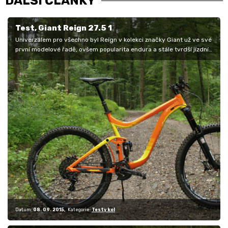
DALŠÍ ČLÁNKY
Test, Giant Reign 27.5 1
Univerzálem pro všechno byl Reign v kolekci značky Giant už ve své
první modelové řadě, ovšem popularita endura a stále tvrdší jízdní
styl…
Datum:
08. 09. 2015
Kategorie:
Testy kol