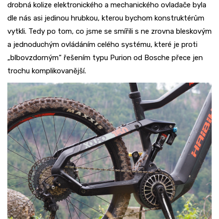
drobná kolize elektronického a mechanického ovladače byla
dle nás asi jedinou hrubkou, kterou bychom konstruktérům
vytkli. Tedy po tom, co jsme se smířili s ne zrovna bleskovým
a jednoduchým ovládáním celého systému, které je proti
„blbovzdorným“ řešením typu Purion od Bosche přece jen
trochu komplikovanější.