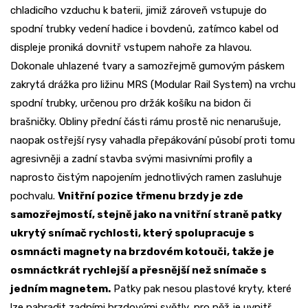
chladicího vzduchu k baterii, jimiž zároveň vstupuje do
spodní trubky vedení hadice i bovdenů, zatímco kabel od
displeje proniká dovnitř vstupem nahoře za hlavou.
Dokonale uhlazené tvary a samozřejmě gumovým páskem
zakrytá drážka pro ližinu MRS (Modular Rail System) na vrchu
spodní trubky, určenou pro držák košíku na bidon či
brašničky. Obliny přední části rámu prostě nic nenarušuje,
naopak ostřejší rysy vahadla přepákování působí proti tomu
agresivněji a zadní stavba svými masivními profily a
naprosto čistým napojením jednotlivých ramen zasluhuje
pochvalu.
Vnitřní pozice třmenu brzdy je zde
samozřejmostí, stejně jako na vnitřní straně patky
ukrytý snímač rychlosti, který spolupracuje s
osmnácti magnety na brzdovém kotouči, takže je
osmnáctkrát rychlejší a přesnější než snímače s
jedním magnetem.
Patky pak nesou plastové kryty, které
lze nahradit zadními brzdovými světly, pro něž je uvnitř