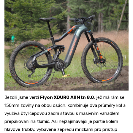
Jezdili jsme verzi
Flyon XDURO AllMtn 8.0
, jež má rám se
150mm zdvihy na obou osách, kombinuje dva průměry kol a
využívá čtyřčepovou zadní stavbu s masivním vahadlem
přepákování na tlumič. Asi nejzajímavější je partie kolem
hlavové trubky, vybavené zepředu mřížkami pro přístup