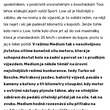
společníkem, v podstatě srovnatelným s boscháckým Tour,
lehce atakující jejich vyšší Sport. Low už je hlučnější v
záběru, ale na roviny a do výjezdů je to solidní režim, na nějž
lze najet i víc jak padesát kilometrů v kopcích. Jenže tohle
kolo není o Low, tohle kolo chce jet až do své maximálky,
která je standardních 25 km/h i směrem do kopce, proto si
jej e-biker pořídí.
V režimu Medium tak s neochvějnou
jistotou cítíme konečně sílu motoru, která je
schopná dostat kolo na zadní a porvat se i s prudkým
výjezdem. Medium je někde téměř na úrovni
nejsilnějších režimů konkurence, tedy Turbo od
Bosche. Metrákový jezdec, bahnitý výjezd, pasáže s
kameny a kořeny a tři kilometry stoupání, kdy motor
s ostrými nástupy plynule táhne, aby se silnějším
záběrem do pedálů citelněji přidal jak na síle, tak na
zvuku. Medium hodně rozeznává sílu přítlaku na