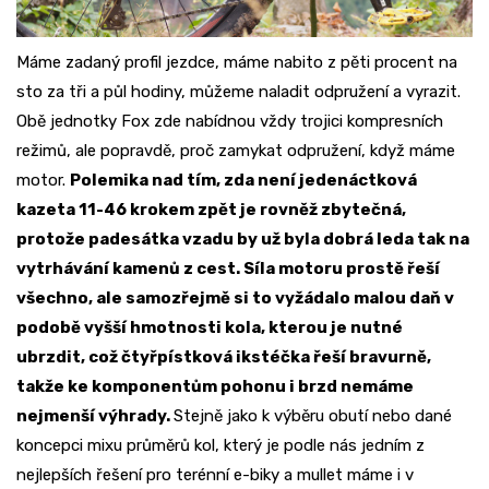
Máme zadaný profil jezdce, máme nabito z pěti procent na
sto za tři a půl hodiny, můžeme naladit odpružení a vyrazit.
Obě jednotky Fox zde nabídnou vždy trojici kompresních
režimů, ale popravdě, proč zamykat odpružení, když máme
motor.
Polemika nad tím, zda není jedenáctková
kazeta 11-46 krokem zpět je rovněž zbytečná,
protože padesátka vzadu by už byla dobrá leda tak na
vytrhávání kamenů z cest. Síla motoru prostě řeší
všechno, ale samozřejmě si to vyžádalo malou daň v
podobě vyšší hmotnosti kola, kterou je nutné
ubrzdit, což čtyřpístková ikstéčka řeší bravurně,
takže ke komponentům pohonu i brzd nemáme
nejmenší výhrady.
Stejně jako k výběru obutí nebo dané
koncepci mixu průměrů kol, který je podle nás jedním z
nejlepších řešení pro terénní e-biky a mullet máme i v