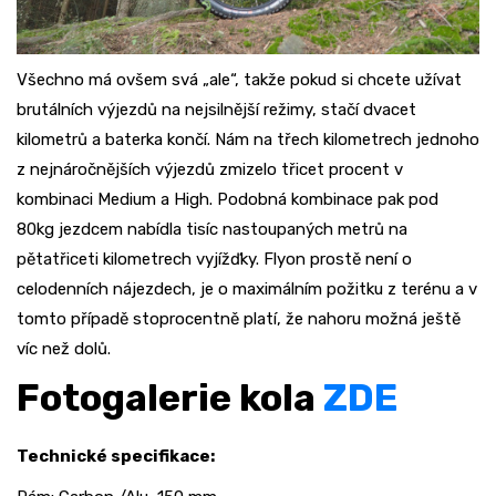
Všechno má ovšem svá „ale“, takže pokud si chcete užívat
brutálních výjezdů na nejsilnější režimy, stačí dvacet
kilometrů a baterka končí. Nám na třech kilometrech jednoho
z nejnáročnějších výjezdů zmizelo třicet procent v
kombinaci Medium a High. Podobná kombinace pak pod
80kg jezdcem nabídla tisíc nastoupaných metrů na
pětatřiceti kilometrech vyjížďky. Flyon prostě není o
celodenních nájezdech, je o maximálním požitku z terénu a v
tomto případě stoprocentně platí, že nahoru možná ještě
víc než dolů.
Fotogalerie kola
ZDE
Technické specifikace: