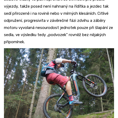
výjezdy, takže posed není nahnaný na řídítka a jezdec tak
sedí přirozeně i na rovině nebo v mírných klesáních. Citlivé
odpružení, progresivita v závěrečné fázi zdvihu a záběry
motoru vyvolaná nesourodost jednotek pouze při šlapání ze
sedla, ve výsledku tedy „podvozek“ rovněž bez nějakých
připomínek.