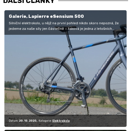
DALŠÍ ČLÁNKY
Galerie, Lapierre eSensium 500
Silniční elektrokolo, u nějž na první pohled nikdo skoro nepozná, že
jedeme za naše síly jen částečně – taková je jedna z letošních
novinek…
Datum:
20. 10. 2020
Kategorie:
Elektrokola