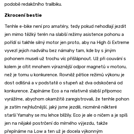
podobě redakčního trailbiku.
Zkrocení bestie
Tenhle e-bike není pro amatéry, tedy pokud nehodlají jezdit
jen mimo těžký terén na slabší režimy asistence pohonu a
pořídí si takhle silný motor jen proto, aby na High či Extreme
vyvezl jejich nadváhu bez námahy tam, kde by s jiným
pohonem museli už trochu víc přišlápnout. Už při couvání s
kolem je cítit mnohem výraznější odpor magnetů v motoru,
než je tomu u konkurence. Rovněž pětice režimů výkonu je
dost odlišná a v podstatě o stupeň až dva odskočená od
konkurence. Zapínáme Eco a na relativně slabší přípomoc
vyrážíme, abychom okamžitě zaregistrovali, že tenhle pohon
je zatím nejhlučnější, jaký jsme jezdili, nicméně některé
starší Yamahy se mu lehce blížily. Eco je ale o ničem a je spíš
jen na nějaké postrčení do mírného výjezdu, takže
přepínáme na Low a ten už je docela výkonným