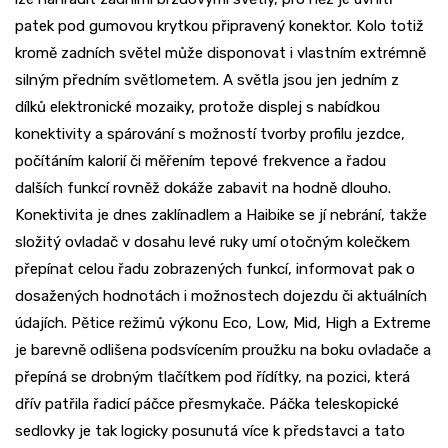
patek pod gumovou krytkou připravený konektor. Kolo totiž
kromě zadních světel může disponovat i vlastním extrémně
silným předním světlometem. A světla jsou jen jedním z
dílků elektronické mozaiky, protože displej s nabídkou
konektivity a spárování s možností tvorby profilu jezdce,
počítáním kalorií či měřením tepové frekvence a řadou
dalších funkcí rovněž dokáže zabavit na hodně dlouho.
Konektivita je dnes zaklínadlem a Haibike se jí nebrání, takže
složitý ovladač v dosahu levé ruky umí otočným kolečkem
přepínat celou řadu zobrazených funkcí, informovat pak o
dosažených hodnotách i možnostech dojezdu či aktuálních
údajích. Pětice režimů výkonu Eco, Low, Mid, High a Extreme
je barevně odlišena podsvícením proužku na boku ovladače a
přepíná se drobným tlačítkem pod řídítky, na pozici, která
dřív patřila řadicí páčce přesmykače. Páčka teleskopické
sedlovky je tak logicky posunutá více k představci a tato