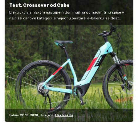
Test, Crossover od Cube
Elektrokola s nízkým nástupem dominují na domácím trhu spíše v
nejnižší cenové kategorii a nejednu postarší e-bikerku lze dost
často vidět…
Datum:
22. 10. 2020
Kategorie:
Elektrokola