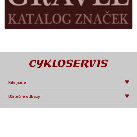
Kde jsme
Užitečné odkazy
Časopis Cykloservis
© Cykl 2026. Při poskytování služeb nám pomáhají soubory cookie.