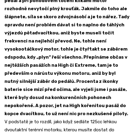
pedál a při pohodovém točení klikami motor
rozhodně nevytočí plný krouťák. Jakmile do toho ale
šlápnete, síla se skoro zdvojnásobí a je to nářez. Tady
opravdu není problém dávat si to naplno do táhlých
výjezdů pětadvacítkou, aniž byste museli točit
frekvenci na nejlehčí převod. Ne, tohle není
vysokootáčkový motor, tohle je čtyřtakt se záběrem
odspodu, kdy „plyn“ řeší všechno. Přepínáme občas v
nejtěžších pasážích na High či Extreme, tam je to
především o nárůstu výkonu motoru, aniž by byl
nutný silnější záběr do pedálů. Procenta z ikonky
baterie sice mizí před očima, ale vyjeli jsme i pasáže,
které byly dosud na konkurenčních pohonech
nepokořené. A pozor, jet na High kořenitou pasáž do
kopce dvacítkou, to už není nic pro nezkušené piloty.
V podstatě je to rozdíl, jako když sedláte 125cc lehkou
dvoutaktní terénní motorku, kterou musíte dostat do