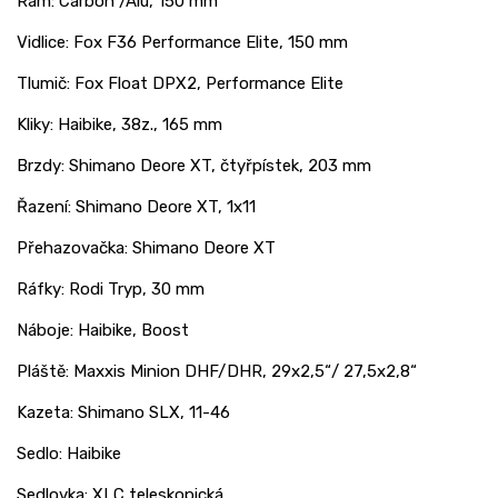
Rám: Carbon /Alu, 150 mm
Vidlice: Fox F36 Performance Elite, 150 mm
Tlumič: Fox Float DPX2, Performance Elite
Kliky: Haibike, 38z., 165 mm
Brzdy: Shimano Deore XT, čtyřpístek, 203 mm
Řazení: Shimano Deore XT, 1x11
Přehazovačka: Shimano Deore XT
Ráfky: Rodi Tryp, 30 mm
Náboje: Haibike, Boost
Pláště: Maxxis Minion DHF/DHR, 29x2,5“/ 27,5x2,8“
Kazeta: Shimano SLX, 11-46
Sedlo: Haibike
Sedlovka: XLC teleskopická