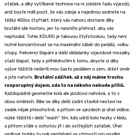
otáček, a díky vytříbené technice na ni zdoláte řadu výjezdů,
aniž byste měli pocit, že vás zabije a najednou sednete na
těžký 400cc čtyřtakt, který vás nahoru dostane díky
brutální síle motoru, jen to nesmíte přehnat, aby vás
nepřizabil. Tohle XDURO je takovou čtyřstovkou, tady není
nutné koncentrovat se na maximální záběr do pedálů, volbu
stopy, frekvenci šlapání a další skládanky výjezdové mozaiky,
stačí šlapat, tedy s přihlédnutím k tomu, abyste si díky
výšce těžiště neškrtli moc často pedálem o zem, držet směr
a jste nahoře.
Brutální zážitek, až z něj máme trochu
rozporuplný dojem, zda to na někoho nebude příliš.
Každopádně geometrie kola ale jezdcovi nahrává, a to v
obou směrech. Bike se díky delší zadní stavbě nestaví na
zadek nějak přeochotně, a přitom ve sjezdech je úhel vidlice,
nízké těžiště i delší “reach“ tím, kdo udrží kolo hezky v klidu,
a přitom stále s ochotou jít i do ostřejších zatáček. Úhel
sedlové trubky to pak nepřehání se strmostí pro prudké