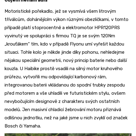
Objem nenahradíš
Motoristické pořekadlo, jež se vysmívá všem litrovým
tříválcům, dohánějícím výkon různými obezličkami, v tomto
případě platí stoprocentně a elektromotor HPR120PRS
vyvinutý ve spolupráci s firmou TQ je se svým 120Nm
„krouťákem“ tím, kdo v případě Flyonu umí vyřešit každou
situaci. Tohle kolo je někde jinde díky pohonu, nehledejme
nějakou speciální geometrii, nový princip baterie nebo další
kouzla. U Haibike prostě vsadili na silný motor kruhového
průřezu, vytvořili mu odpovídající karbonový rám,
integrovanou baterii vkládanou do spodní trubky zespodu
před motorem a vše uhladili ve futuristickém stylu, ovšem
nevybočujícím designově z charakteru svých ostatních
modelů. Jen masivní chladicí žebrování motoru přiznává
odlišnou jednotku, než na jaké jsme u nich zvyklí od značek
Bosch či Yamaha.