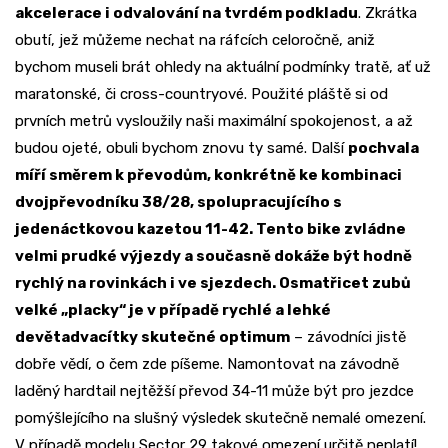
akcelerace i odvalování na tvrdém podkladu
. Zkrátka
obutí, jež můžeme nechat na ráfcích celoročně, aniž
bychom museli brát ohledy na aktuální podmínky tratě, ať už
maratonské, či cross-countryové. Použité pláště si od
prvních metrů vysloužily naši maximální spokojenost, a až
budou ojeté, obuli bychom znovu ty samé. Další
pochvala
míří směrem k převodům, konkrétně ke kombinaci
dvojpřevodníku 38/28, spolupracujícího s
jedenáctkovou kazetou 11-42. Tento bike zvládne
velmi prudké výjezdy a současně dokáže být hodně
rychlý na rovinkách i ve sjezdech. Osmatřicet zubů
velké „placky“ je v případě rychlé a lehké
devětadvacítky skutečné optimum
– závodníci jistě
dobře vědí, o čem zde píšeme. Namontovat na závodně
laděný hardtail nejtěžší převod 34-11 může být pro jezdce
pomýšlejícího na slušný výsledek skutečně nemalé omezení.
V případě modelu Sector 29 takové omezení určitě neplatí!