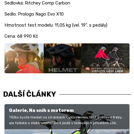
Sedlovka: Ritchey Comp Carbon
Sedlo: Prologo Nago Evo X10
Hmotnost test modelu: 11,05 kg (vel. 19“, s pedály)
Cena: 68 990 Kč
DALŠÍ ČLÁNKY
Galerie, Na sníh s motorem
Těžko byste hledali na stránkách Cykloservisu test sněhové frézy,
ale fatbike s elektromotorem k jízdě v lednových přívalech bílé
peřiny…