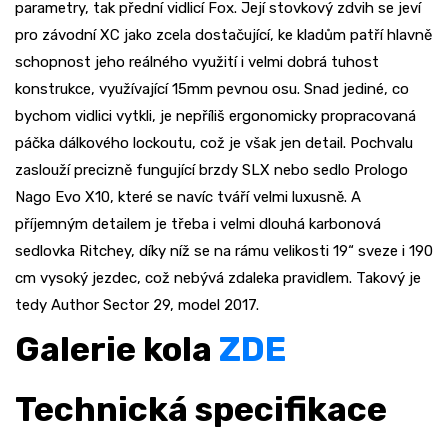
parametry, tak přední vidlicí Fox. Její stovkový zdvih se jeví
pro závodní XC jako zcela dostačující, ke kladům patří hlavně
schopnost jeho reálného využití i velmi dobrá tuhost
konstrukce, využívající 15mm pevnou osu. Snad jediné, co
bychom vidlici vytkli, je nepříliš ergonomicky propracovaná
páčka dálkového lockoutu, což je však jen detail. Pochvalu
zaslouží precizně fungující brzdy SLX nebo sedlo Prologo
Nago Evo X10, které se navíc tváří velmi luxusně. A
příjemným detailem je třeba i velmi dlouhá karbonová
sedlovka Ritchey, díky níž se na rámu velikosti 19“ sveze i 190
cm vysoký jezdec, což nebývá zdaleka pravidlem. Takový je
tedy Author Sector 29, model 2017.
Galerie kola
ZDE
Technická specifikace