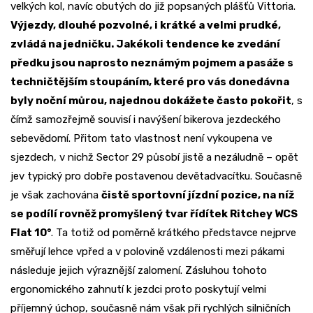
velkých kol, navíc obutých do již popsaných plášťů Vittoria.
Výjezdy, dlouhé pozvolné, i krátké a velmi prudké,
zvládá na jedničku. Jakékoli tendence ke zvedání
předku jsou naprosto neznámým pojmem a pasáže s
techničtějším stoupáním, které pro vás donedávna
byly noční můrou, najednou dokážete často pokořit
, s
čímž samozřejmě souvisí i navýšení bikerova jezdeckého
sebevědomí. Přitom tato vlastnost není vykoupena ve
sjezdech, v nichž Sector 29 působí jistě a nezáludně – opět
jev typický pro dobře postavenou devětadvacítku. Současně
je však zachována
čistě sportovní jízdní pozice, na níž
se podílí rovněž promyšlený tvar řídítek Ritchey WCS
Flat 10
°
. Ta totiž od poměrně krátkého představce nejprve
směřují lehce vpřed a v polovině vzdálenosti mezi pákami
následuje jejich výraznější zalomení. Zásluhou tohoto
ergonomického zahnutí k jezdci proto poskytují velmi
příjemný úchop, současně nám však při rychlých silničních