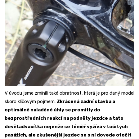
V úvodu jsme zmínili také obratnost, která je pro daný model
skoro klíčovým pojmem.
Zkrácená zadní stavba a
optimálně naladěné úhly se promítly do
bezprostředních reakcí na podněty jezdce a tato
devětadvacítka nejenže se téměř vyžívá v točitých
pasážích, ale zkušenější jezdec se s ní dovede otočit