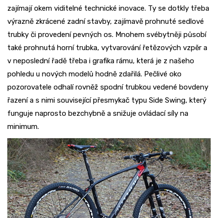
zajímají okem viditelné technické inovace. Ty se dotkly třeba
výrazně zkrácené zadní stavby, zajímavě prohnuté sedlové
trubky či provedení pevných os. Mnohem svébytněji působí
také prohnutá horní trubka, vytvarování řetězových vzpěr a
v neposlední řadě třeba i grafika rámu, která je z našeho
pohledu u nových modelů hodně zdařilá. Pečlivé oko
pozorovatele odhalí rovněž spodní trubkou vedené bovdeny
řazení a s nimi související přesmykač typu Side Swing, který
funguje naprosto bezchybně a snižuje ovládací síly na
minimum.