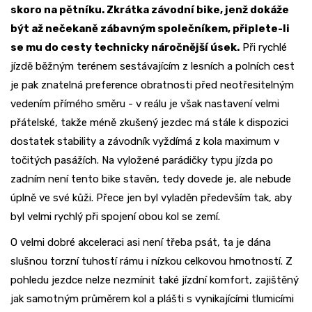
skoro na pětníku. Zkrátka závodní bike, jenž dokáže
být až nečekaně zábavným společníkem, připlete-li
se mu do cesty technicky náročnější úsek.
Při rychlé
jízdě běžným terénem sestávajícím z lesních a polních cest
je pak znatelná preference obratnosti před neotřesitelným
vedením přímého směru - v reálu je však nastavení velmi
přátelské, takže méně zkušený jezdec má stále k dispozici
dostatek stability a závodník vyždímá z kola maximum v
točitých pasážích. Na vyložené parádičky typu jízda po
zadním není tento bike stavěn, tedy dovede je, ale nebude
úplně ve své kůži. Přece jen byl vyladěn především tak, aby
byl velmi rychlý při spojení obou kol se zemí.
O velmi dobré akceleraci asi není třeba psát, ta je dána
slušnou torzní tuhostí rámu i nízkou celkovou hmotností. Z
pohledu jezdce nelze nezmínit také jízdní komfort, zajištěný
jak samotným průměrem kol a plášti s vynikajícími tlumicími