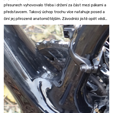
přesunech vyhovovalo třeba i držení za část mezi pákami a
představcem. Takový úchop trochu více natahuje posed a
činí jej přirozeně anatomičtějším. Závodníci jistě opět vědí...