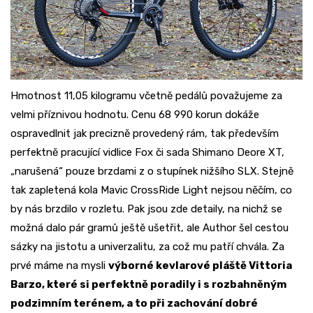
Hmotnost 11,05 kilogramu včetně pedálů považujeme za
velmi příznivou hodnotu. Cenu 68 990 korun dokáže
ospravedlnit jak precizně provedený rám, tak především
perfektně pracující vidlice Fox či sada Shimano Deore XT,
„narušená“ pouze brzdami z o stupínek nižšího SLX. Stejně
tak zapletená kola Mavic CrossRide Light nejsou něčím, co
by nás brzdilo v rozletu. Pak jsou zde detaily, na nichž se
možná dalo pár gramů ještě ušetřit, ale Author šel cestou
sázky na jistotu a univerzalitu, za což mu patří chvála. Za
prvé máme na mysli
výborné kevlarové pláště Vittoria
Barzo, které si perfektně poradily i s rozbahněným
podzimním terénem, a to při zachování dobré