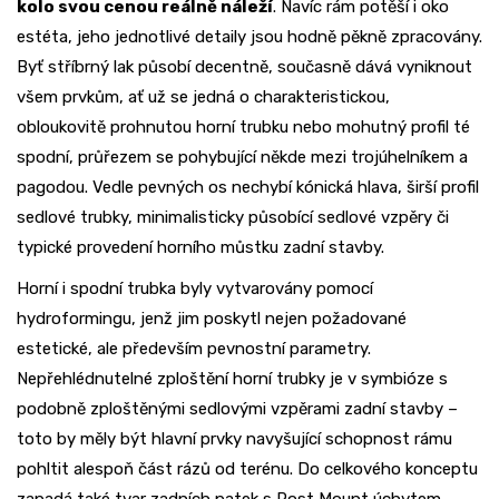
kolo svou cenou reálně náleží
. Navíc rám potěší i oko
estéta, jeho jednotlivé detaily jsou hodně pěkně zpracovány.
Byť stříbrný lak působí decentně, současně dává vyniknout
všem prvkům, ať už se jedná o charakteristickou,
obloukovitě prohnutou horní trubku nebo mohutný profil té
spodní, průřezem se pohybující někde mezi trojúhelníkem a
pagodou. Vedle pevných os nechybí kónická hlava, širší profil
sedlové trubky, minimalisticky působící sedlové vzpěry či
typické provedení horního můstku zadní stavby.
Horní i spodní trubka byly vytvarovány pomocí
hydroformingu, jenž jim poskytl nejen požadované
estetické, ale především pevnostní parametry.
Nepřehlédnutelné zploštění horní trubky je v symbióze s
podobně zploštěnými sedlovými vzpěrami zadní stavby –
toto by měly být hlavní prvky navyšující schopnost rámu
pohltit alespoň část rázů od terénu. Do celkového konceptu