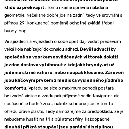
klidu až překvapit.
Tomu říkáme správně naladěná
geometrie. Nečekaně dobře jde na zadní, tedy ve srovnání s
přímou 29“ konkurencí, poměrně ochotně zvládá třeba i
bunny-hop.
Ve sjezdech a výjezdech o sobě opět dají vědět především
velká kola nabízející dokonalou adhezi.
Devětadvacítky
společně se vzorkem osvědčených vittorek dokáží
jezdce doslova vytáhnout z kdejaké bryndy, ať už
jedeme strmě vzhůru, nebo naopak klesáme. Zároveň
jsou klíčovým prvkem z hlediska výsledného jízdního
komfortu.
Vpředu se sice o maximum pohodlí postará
bezvadná vidlice a vzadu pak příjemné sedlo Navigator, ale
současně je hodně znát, nakolik schopné jsou v tomto
ohledu právě pláště. Tedy samozřejmě za předpokladu, že je
nebudeme hustit na tři a půl atmosféry. Každopádně
dlouhá i příkrá stoupání jsou parádní disciplínou