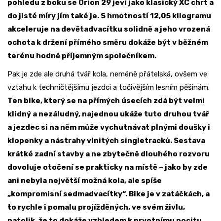
pohledu z boku se Orion 29 jeví jako klasický XC chrt a
do jisté míry jím také je. S hmotností 12,05 kilogramu
akceleruje na devětadvacítku solidně a jeho vrozená
ochota k držení přímého směru dokáže být v běžném
terénu hodně příjemným společníkem.
Pak je zde ale druhá tvář kola, neméně přátelská, ovšem ve
vztahu k techničtějšímu jezdci a točivějším lesním pěšinám.
Ten bike, který se na přímých úsecích zdá být velmi
klidný a nezáludný, najednou ukáže tuto druhou tvář
a jezdec si na něm může vychutnávat plnými doušky i
klopenky a nástrahy vlnitých singletracků. Sestava
krátké zadní stavby a ne zbytečně dlouhého rozvoru
dovoluje otočení se prakticky na místě – jako by zde
ani nebyla největší možná kola, ale spíše
„kompromisní sedmadvacítky“. Bike je v zatáčkách, a
to rychle i pomalu projížděných, ve svém živlu,
natolik, že to dokáže vzhledem k prvotnímu pocitu