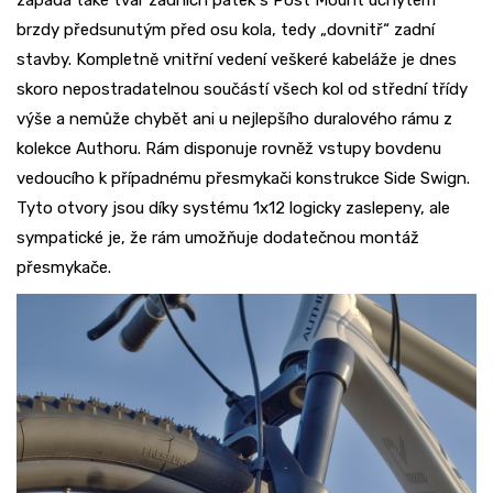
zapadá také tvar zadních patek s Post Mount úchytem
brzdy předsunutým před osu kola, tedy „dovnitř“ zadní
stavby. Kompletně vnitřní vedení veškeré kabeláže je dnes
skoro nepostradatelnou součástí všech kol od střední třídy
výše a nemůže chybět ani u nejlepšího duralového rámu z
kolekce Authoru. Rám disponuje rovněž vstupy bovdenu
vedoucího k případnému přesmykači konstrukce Side Swign.
Tyto otvory jsou díky systému 1x12 logicky zaslepeny, ale
sympatické je, že rám umožňuje dodatečnou montáž
přesmykače.