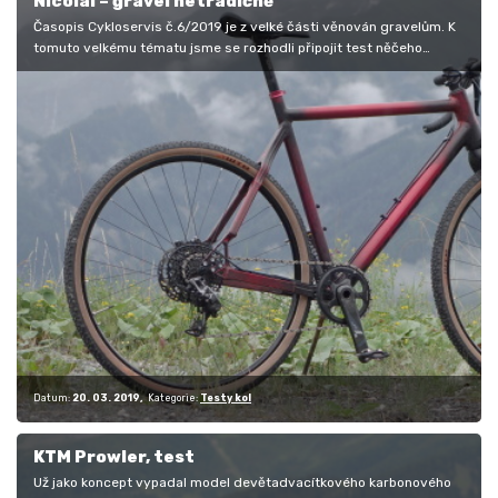
Nicolai – gravel netradičně
Časopis Cykloservis č.6/2019 je z velké části věnován gravelům. K
tomuto velkému tématu jsme se rozhodli připojit test něčeho…
Datum:
20. 03. 2019
Kategorie:
Testy kol
KTM Prowler, test
Už jako koncept vypadal model devětadvacítkového karbonového