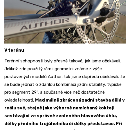
V terénu
Terénní schopnosti byly přesně takové, jak jsme očekávali.
Jelikož zde použitý rám i geometrii známe z výše
postavených modelů Author, tak jsme dopředu očekávali, že
se bude jednat o zdařilou kombinaci jízdní stability, typické
pro segment 29“, a současně více než dostatečné
ovladatelnosti.
Maximálně zkrácená zadní stavba dělá v
reálu své, stejně jako výborně namíchaný koktejl
sestávající ze správně zvoleného hlavového úhlu,
délky předního trojúhelníku či délky představce. Při