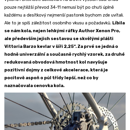
pouze nejtěžší převod 34-11 nemusí být po chuti úplně
každému a desítkový nejmenší pastorek bychom zde uvítali.
Ale to je spíš záležitost osobního vkusu a požadavků.
Líbila
se nám kola, nejen lehkými ráfky Author Xenon Pro,
ale především jejich sestavou se skvělými plášti
Vittoria Barzo kevlar v šíři 2,25“. Za prvé se jedná o
hodně univerzální a současně rychlý vzorek, za druhé
redukovaná obvodová hmotnost kol navyšuje
pozitivní dojmy z celkové akcelerace, která je
pocitově aspoň o půl třídy lepší, než co by
naznačovala cenovka kola.