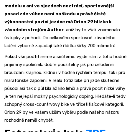
modelu a ani ve sjezdech neztrácí, sportovnější
posed zde vůbec není na škodu a právě čistě
výkonnostní pozicí jezdce má Orion 29 blízko k
závodním strojům Author
, aniž by to však znamenalo
ústupky z pohodlí. Do celkového sportovně-závodního
ladění výborně zapadají také řídítka šířky 700 milimetrů
Pokud vše podtrhneme a sečteme, vyjde nám z toho hodně
příjemný společník, dobře použitelný jak pro celodenní
brouzdání krajinou, klidně i v hodně rychlém tempu, tak i pro
maratonské zápolení. V reálu totiž bike při jízdě skutečně
působí asi tak o půl kila až kilo lehčí a právě pocit nízké váhy
je ten nejlepší možný psychologický doping. Hledáte-li tedy
schopný cross-countryový bike ve třicetitisícové kategorii,
Orion 29 by ve vašem užším výběru podle našeho názoru
rozhodně neměl chybět.