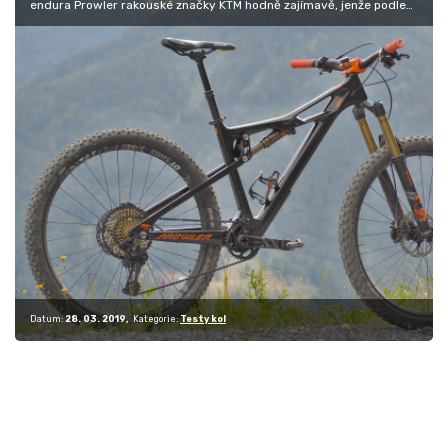
endura Prowler rakouské značky KTM hodně zajímavě, jenže podle
tvůrců to není…
Datum:
28. 03. 2019
Kategorie:
Testy kol