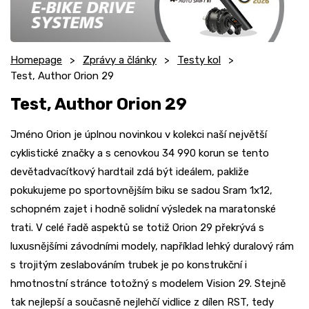
Homepage
Zprávy a články
Testy kol
Test, Author Orion 29
Test, Author Orion 29
Jméno Orion je úplnou novinkou v kolekci naší největší
cyklistické značky a s cenovkou 34 990 korun se tento
devětadvacítkový hardtail zdá být ideálem, pakliže
pokukujeme po sportovnějším biku se sadou Sram 1x12,
schopném zajet i hodně solidní výsledek na maratonské
trati. V celé řadě aspektů se totiž Orion 29 překrývá s
luxusnějšími závodními modely, například lehký duralový rám
s trojitým zeslabováním trubek je po konstrukční i
hmotnostní stránce totožný s modelem Vision 29. Stejně
tak nejlepší a současně nejlehčí vidlice z dílen RST, tedy