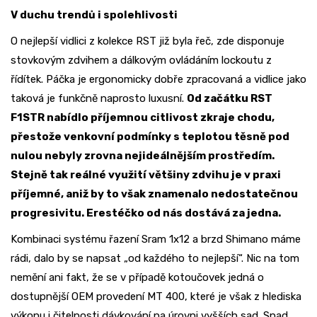
V duchu trendů i spolehlivosti
O nejlepší vidlici z kolekce RST již byla řeč, zde disponuje
stovkovým zdvihem a dálkovým ovládáním lockoutu z
řídítek. Páčka je ergonomicky dobře zpracovaná a vidlice jako
taková je funkčně naprosto luxusní.
Od začátku RST
F1STR nabídlo příjemnou citlivost zkraje chodu,
přestože venkovní podmínky s teplotou těsně pod
nulou nebyly zrovna nejideálnějším prostředím.
Stejně tak reálné využití většiny zdvihu je v praxi
příjemné, aniž by to však znamenalo nedostatečnou
progresivitu. Erestéčko od nás dostává za jedna.
Kombinaci systému řazení Sram 1x12 a brzd Shimano máme
rádi, dalo by se napsat „od každého to nejlepší“. Nic na tom
nemění ani fakt, že se v případě kotoučovek jedná o
dostupnější OEM provedení MT 400, které je však z hlediska
výkonu i čitelnosti dávkování na úrovni vyšších sad. Snad