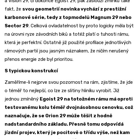
a Vision 29, či dokonce Egoist 29, pak zaslouží zmínku také
fakt, že
svou geometrií novinka vychází z prestižní
karbonové série, tedy z topmodelů Magnum 29 nebo
Sector 29
. Celková ovladatelnost by proto logicky měla být
na úrovni ryze závodních biků a totéž platí o tuhosti rámu,
která je perfektní. Ostatně již použité profilace jednotlivých
rámových partií jsou jasným náznakem, že ničím nerušený
přenos energie zde byl prioritou.
S typickou konstrukcí
Zaměříme-li nejprve svou pozornost na rám, zjistíme, že jde
o téměř to nejlepší, co lze ze slitiny hliníku vyrobit. Již
jednou zmíněný
Egoist 29 na totožném rámu má oproti
testovanému kolu téměř dvojnásobnou cenovku, což
naznačuje, že se Orion 29 může těšit z hodně
nadstandardního základu. Přesně tomu odpovídá
jízdní projev, který je pocitově o třídu výše, než kam