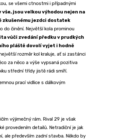
kou, se všemi ctnostmi i případnými
y vše, jsou velkou výhodou nejen na
éně zkušenému jezdci dostatek
co do činění. Největší kola prominou
ta vůči zvedání předku v prudkých
ího pláště dovolí vyjet i hodně
jvětší rozměr kol kraluje, ať si zastánci
y něco za něco a výše vypsaná pozitiva
ku střední třídy jistě rádi smíří.
jemnou prací vidlice s dálkovým
čím výjimečný rám. Rival 29 je však
ké provedením detailů. Netradiční je jak
ní, ale především zadní stavba. Někdo by