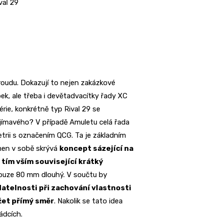
val 29
oudu. Dokazují to nejen zakázkové
ek, ale třeba i devětadvacítky řady XC
rie, konkrétně typ Rival 29 se
jímavého? V případě Amuletu celá řada
trii s označením QCG. Ta je základním
smen v sobě skrývá
koncept sázející na
 tím vším související krátký
pouze 80 mm dlouhý. V součtu by
datelnosti při zachování vlastnosti
žet přímý směr
. Nakolik se tato idea
ádcích.