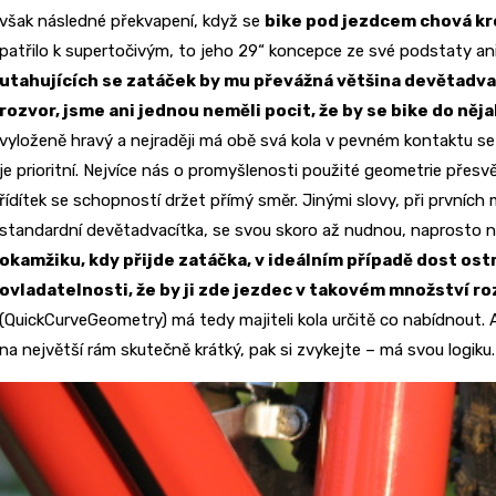
však následné překvapení, když se
bike pod jezdcem chová kr
patřilo k supertočivým, to jeho 29“ koncepce ze své podstaty an
utahujících se zatáček by mu převážná většina devětadva
rozvor, jsme ani jednou neměli pocit, že by se bike do něj
vyloženě hravý a nejraději má obě svá kola v pevném kontaktu se
je prioritní. Nejvíce nás o promyšlenosti použité geometrie přesv
řídítek se schopností držet přímý směr. Jinými slovy, při prvních
standardní devětadvacítka, se svou skoro až nudnou, naprosto ne
okamžiku, kdy přijde zatáčka, v ideálním případě dost ost
ovladatelnosti, že by ji zde jezdec v takovém množství r
(QuickCurveGeometry) má tedy majiteli kola určitě co nabídnou
na největší rám skutečně krátký, pak si zvykejte – má svou logiku.