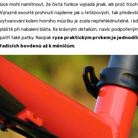
sice mohl namítnout, že čistá funkce vypadá jinak, ale proč troch
Výrazně esovité prohnutí najdeme jak u řetězových, tak předevší
vytvarování kolem horního můstku je zcela nepřehlédnutelné, i k
pláště při nabalení bláta. Ke krásným detailům, navíc podpořen
patří také patky. Naopak
ryze praktickým prvkem je jednodíl
řadicích bovdenů až k měničům
.