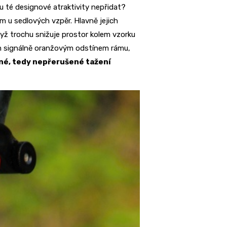
u té designové atraktivity nepřidat?
m u sedlových vzpěr. Hlavně jejich
dyž trochu snižuje prostor kolem vzorku
ým signálně oranžovým odstínem rámu,
né, tedy nepřerušené tažení