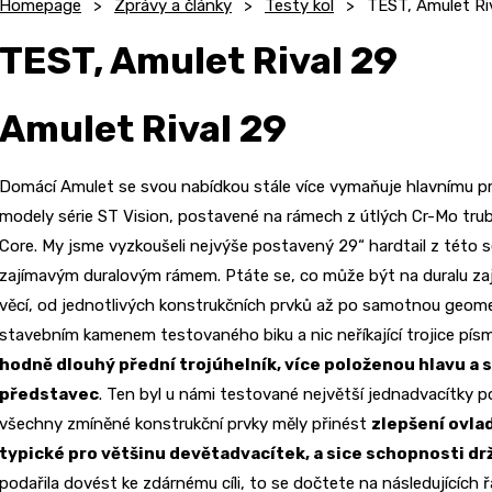
Homepage
Zprávy a články
Testy kol
TEST, Amulet Ri
TEST, Amulet Rival 29
Amulet Rival 29
Domácí Amulet se svou nabídkou stále více vymaňuje hlavnímu pr
modely série ST Vision, postavené na rámech z útlých Cr-Mo trub
Core. My jsme vyzkoušeli nejvýše postavený 29“ hardtail z této sé
zajímavým duralovým rámem. Ptáte se, co může být na duralu za
věcí, od jednotlivých konstrukčních prvků až po samotnou geome
stavebním kamenem testovaného biku a nic neříkající trojice pí
hodně dlouhý přední trojúhelník, více položenou hlavu a s
představec
. Ten byl u námi testované největší jednadvacítky 
všechny zmíněné konstrukční prvky měly přinést
zlepšení ovla
typické pro většinu devětadvacítek, a sice schopnosti dr
podařila dovést ke zdárnému cíli, to se dočtete na následujících ř