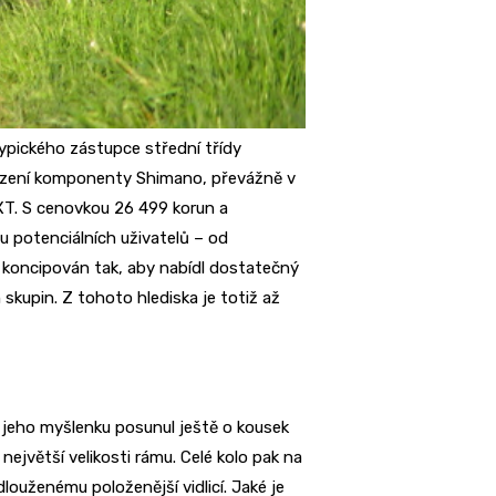
typického zástupce střední třídy
sazení komponenty Shimano, převážně v
XT. S cenovkou 26 499 korun a
u potenciálních uživatelů – od
 koncipován tak, aby nabídl dostatečný
skupin. Z tohoto hlediska je totiž až
 jeho myšlenku posunul ještě o kousek
největší velikosti rámu. Celé kolo pak na
louženému položenější vidlicí. Jaké je