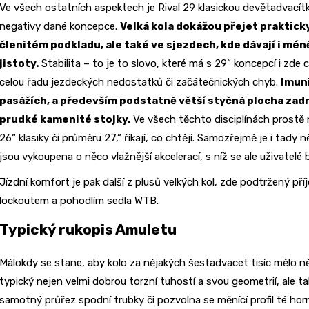
Ve všech ostatních aspektech je Rival 29 klasickou devětadvacít
negativy dané koncepce.
Velká kola dokážou přejet praktick
členitém podkladu,
ale také ve sjezdech, kde dávají i m
jistoty.
Stabilita – to je to slovo, které má s 29“ koncepcí i zde 
celou řadu jezdeckých nedostatků či začátečnických chyb.
Imuni
pasážích, a především podstatně větší styčná plocha zadn
prudké kamenité stojky.
Ve všech těchto disciplínách prostě ne
26“ klasiky či průměru 27,“ říkají, co chtějí. Samozřejmě je i tad
jsou vykoupena o něco vlažnější akcelerací, s níž se ale uživatelé bi
Jízdní komfort je pak další z plusů velkých kol, zde podtržený pří
lockoutem a pohodlím sedla WTB.
Typický rukopis Amuletu
Málokdy se stane, aby kolo za nějakých šestadvacet tisíc mělo ně
typický nejen velmi dobrou torzní tuhostí a svou geometrií, ale ta
samotný průřez spodní trubky či pozvolna se měnící profil té hor