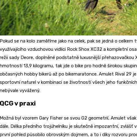
Pokud se na kolo zaměříme jako na celek, pak se jedná o celkem 
využívajícího vzduchovou vidlici Rock Shox XC32 a kompletní o
režii sady Deore, doplněné podstatně luxusnější přehazovačkou 
hmotností 13,9 kilogramu, tak jde o bike pro hodně širokou skupin
občasných hobby bikerů až po bikemaratonce. Amulet Rival 29 je
sportovní naturel v kombinaci se životností všech jeho funkčních 
nebývale vyvážený.
QCG v praxi
Možná byl vzorem Gary Fisher se svou G2 geometrií, Amulet však
dále. Délka předního trojúhelníku je skutečně impozantní, zvlášť v 
první pohled působilo obrovským dojmem, a to i díky rozvoru prod