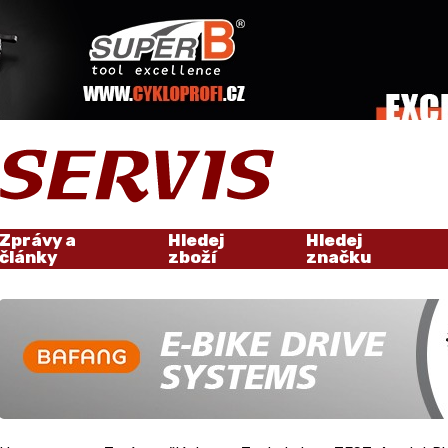
Zprávy a
Hledej
Hledej
články
zboží
značku