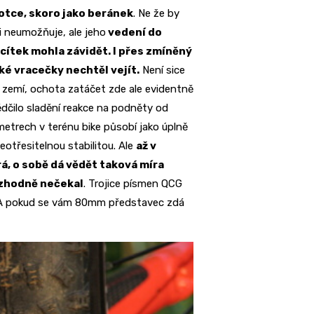
otce, skoro jako beránek
. Ne že by
i neumožňuje, ale jeho
vedení do
cítek mohla závidět. I přes zmíněný
aké vracečky nechtěl vejít.
Není sice
 zemí, ochota zatáčet zde ale evidentně
ědčilo sladění reakce na podněty od
 metrech v terénu bike působí jako úplně
otřesitelnou stabilitou. Ale
až v
rá, o sobě dá vědět taková míra
ozhodně nečekal
. Trojice písmen QCG
t. A pokud se vám 80mm představec zdá