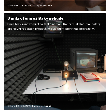
Datum:
15. 06. 2008
Kategorie:
Různé
U mikrofonu už Baky nebude
Dnes brzy ráno zemřel po těžké nemoci Robert Bakalář, dlouholetý
sportovní redaktor, především cyklistiky, který nás provázel v
posledních…
Datum:
03. 08. 2011
Kategorie:
Různé