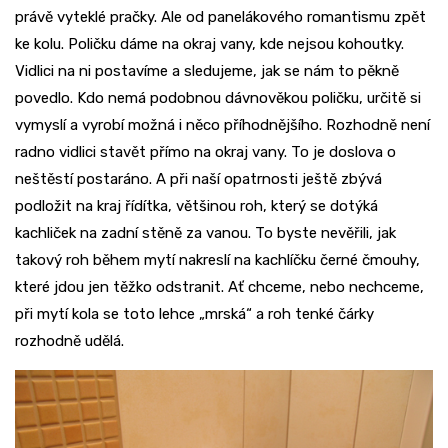
právě vyteklé pračky. Ale od panelákového romantismu zpět
ke kolu. Poličku dáme na okraj vany, kde nejsou kohoutky.
Vidlici na ni postavíme a sledujeme, jak se nám to pěkně
povedlo. Kdo nemá podobnou dávnověkou poličku, určitě si
vymyslí a vyrobí možná i něco příhodnějšího. Rozhodně není
radno vidlici stavět přímo na okraj vany. To je doslova o
neštěstí postaráno. A při naší opatrnosti ještě zbývá
podložit na kraj řídítka, většinou roh, který se dotýká
kachliček na zadní stěně za vanou. To byste nevěřili, jak
takový roh během mytí nakreslí na kachlíčku černé čmouhy,
které jdou jen těžko odstranit. Ať chceme, nebo nechceme,
při mytí kola se toto lehce „mrská“ a roh tenké čárky
rozhodně udělá.