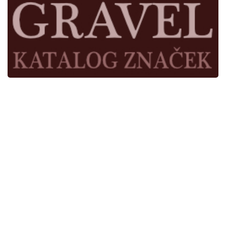
Kde jsme
Užitečné odkazy
Časopis Cykloservis