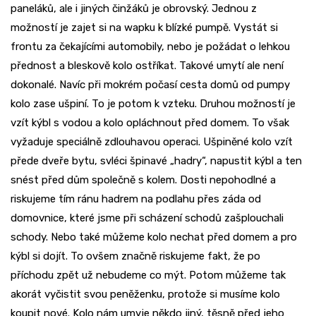
paneláků, ale i jiných činžáků je obrovský. Jednou z
možností je zajet si na wapku k blízké pumpě. Vystát si
frontu za čekajícími automobily, nebo je požádat o lehkou
přednost a bleskově kolo ostříkat. Takové umytí ale není
dokonalé. Navíc při mokrém počasí cesta domů od pumpy
kolo zase ušpiní. To je potom k vzteku. Druhou možností je
vzít kýbl s vodou a kolo opláchnout před domem. To však
vyžaduje speciálně zdlouhavou operaci. Ušpiněné kolo vzít
přede dveře bytu, svléci špinavé „hadry“, napustit kýbl a ten
snést před dům společně s kolem. Dosti nepohodlné a
riskujeme tím ránu hadrem na podlahu přes záda od
domovnice, které jsme při scházení schodů zašplouchali
schody. Nebo také můžeme kolo nechat před domem a pro
kýbl si dojít. To ovšem značně riskujeme fakt, že po
příchodu zpět už nebudeme co mýt. Potom můžeme tak
akorát vyčistit svou peněženku, protože si musíme kolo
koupit nové. Kolo nám umyje někdo jiný, těsně před jeho