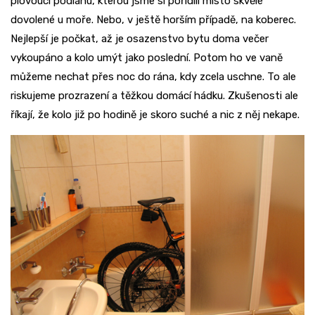
plovoucí podlahu, kterou jsme si pořídili místo skvělé
dovolené u moře. Nebo, v ještě horším případě, na koberec.
Nejlepší je počkat, až je osazenstvo bytu doma večer
vykoupáno a kolo umýt jako poslední. Potom ho ve vaně
můžeme nechat přes noc do rána, kdy zcela uschne. To ale
riskujeme prozrazení a těžkou domácí hádku. Zkušenosti ale
říkají, že kolo již po hodině je skoro suché a nic z něj nekape.