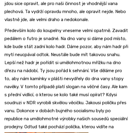
jdou sice opravit, ale pro naši činnost je vhodnější vana
plechová. Ta vydrží opravdu mnoho, ale opravit nejde. Nebo
vlastně jde, ale velmi draho a nedokonale.
Především kolo do koupelny vneseme velmi opatrně. Zavadit
pedálem o futro je snadné. Na dno vany si dáme pod místo,
kde bude stát zadní kolo hadr. Dáme pozor, aby nám hadr při
mytí neucpával odtok. Neustále bude mít takovou snahu.
Lepší než hadr je pořídit si umělohmotnou mřížku na dno
dřezu na nádobí, Ty jsou pořád k sehnání. Vše děláme pro
to, aby nám kamínky v plášti nevydřely do dna vany stopy
navěky. V tomto případě platí slogan na věčné časy. Ale kam
s přední vidlicí, o kterou se kolo také musí opírat? Kdysi
soudruzi v NDR vyrobili skvělou věcičku. Jakousi poličku přes
vanu. Dokonce v dobách bujného socialismu byly po
republice na umělohmotné výrobky našich sousedů speciální
prodejny. Odtud také pochází polička, kterou vidíte na