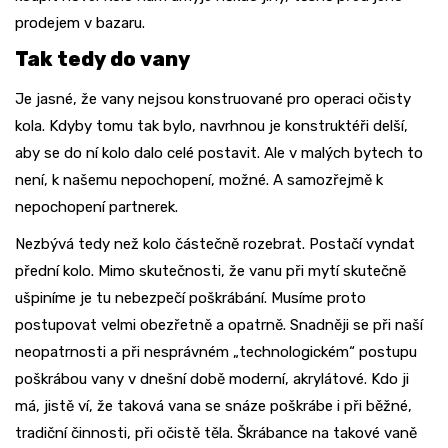
prodejem v bazaru.
Tak tedy do vany
Je jasné, že vany nejsou konstruované pro operaci očisty
kola. Kdyby tomu tak bylo, navrhnou je konstruktéři delší,
aby se do ní kolo dalo celé postavit. Ale v malých bytech to
není, k našemu nepochopení, možné. A samozřejmě k
nepochopení partnerek.
Nezbývá tedy než kolo částečně rozebrat. Postačí vyndat
přední kolo. Mimo skutečnosti, že vanu při mytí skutečně
ušpiníme je tu nebezpečí poškrábání. Musíme proto
postupovat velmi obezřetně a opatrně. Snadněji se při naší
neopatrnosti a při nesprávném „technologickém“ postupu
poškrábou vany v dnešní době moderní, akrylátové. Kdo ji
má, jistě ví, že taková vana se snáze poškrábe i při běžné,
tradiční činnosti, při očistě těla. Škrábance na takové vaně