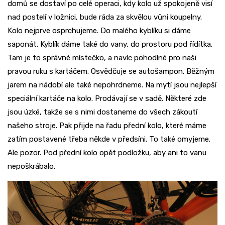
domů se dostaví po celé operaci, kdy kolo už spokojeně visí
nad postelí v ložnici, bude ráda za skvělou vůni koupelny.
Kolo nejprve osprchujeme. Do malého kyblíku si dáme
saponát. Kyblík dáme také do vany, do prostoru pod řídítka.
Tam je to správné místečko, a navíc pohodlné pro naši
pravou ruku s kartáčem. Osvědčuje se autošampon. Běžným
jarem na nádobí ale také nepohrdneme. Na mytí jsou nejlepší
speciální kartáče na kolo. Prodávají se v sadě. Některé zde
jsou úzké, takže se s nimi dostaneme do všech zákoutí
našeho stroje. Pak přijde na řadu přední kolo, které máme
zatím postavené třeba někde v předsíni. To také omyjeme.
Ale pozor. Pod přední kolo opět podložku, aby ani to vanu
nepoškrábalo.