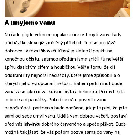
A umyjeme vanu
Na řadu přijde velmi nepopulární činnost mytí vany. Tady
přichází ke slovu již zmíněný přítel cif. Ten se prodává
dokonce i v rozstřikovači. Který je ale lepší použít na
konečnou očistu, zatímco předtím jsme zničili tu největší
špínu klasickým cifem a houbičkou. Věřte tomu, že cif
odstraní i ty nejhorší nečistoty, které jsme způsobili a o
kterých jeho výrobce ani netuší... Během pěti minut bude
vana zase jako nová, krásně čistá a bělounká. Po mytí kola
nebude ani památky. Pokud se nám povedlo vanu
nepoškrábat, partnerka bude nadšena, jak jste pilní, že jste
sami od sebe umyli vanu. Udělá vám dobrou večeři, postaví
před vás lahvinku dobrého červeného a upeče piškot. Bude
možná tak jásat, že vás potom pozve sama do vany na