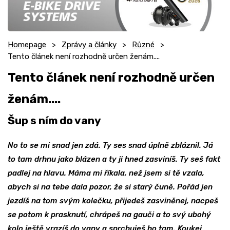
Homepage
Zprávy a články
Různé
Tento článek není rozhodně určen ženám....
Tento článek není rozhodně určen
ženám....
Šup s ním do vany
No to se mi snad jen zdá. Ty ses snad úplně zbláznil. Já
to tam drhnu jako blázen a ty ji hned zasviníš. Ty seš fakt
padlej na hlavu. Máma mi říkala, než jsem si tě vzala,
abych si na tebe dala pozor, že si starý čuně. Pořád jen
jezdíš na tom svým kolečku, přijedeš zasviněnej, nacpeš
se potom k prasknutí, chrápeš na gauči a to svý ubohý
kolo ještě vrazíš do vany a sprchuješ ho tam. Koukej