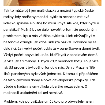
Tak to může být jen malá ukázka z možná typické české
rodiny, kdy nadšený manžel-cyklista nesnese mít své
kolečko špinavé a nutně ho musí umýt. Ale kde, když bydlí v
paneláku? Možná by se dalo hovořit o tom, že podobným
problémem trpí u nás většina cyklistů, kteří obývají byt v
betonové džungli, jak kdosi sídliště nazval. Dokonce by se
dalo říci, že i velký počet cyklistů v panelákovém domě bydlí.
Vždyť počet obyvatel u nás, kteří bydlí v panelovém domě,
je více jak tři miliony. Ti bydlí v 1,2 milionech bytů. To je více
jak 33 procent bytového fondu u nás. Jen v Praze je 186
tisíc panelových bytových jednotek. K tomu si připočtěme
ostatní činžovní domy a nové developerské projekty. Zde
všude o hadici na umytí kola u baráku nezavadíme. O
možnosti uskladnění kol ani nemluvě.
Problém, kde po vyjížďce umýt kolo pro obyvatele nejen