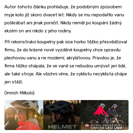
Autor tohoto článku prohlašuje, že podobným způsobem
myje kolo již skoro dvacet let. Nikdy se mu nepodařilo vanu
poškrábat ani jinak poničit. Nikdy neměl po koupání žádný
ekzém on ani nikdo z jeho rodiny.
Při rekonstrukci koupelny pak sice horko těžko přesvědčoval
firmu, že do krásné nové vyzděné koupelny chce opravdu
plechovou vanu a ne moderní, akrylátovou. Pravdou je, že
firma těžko chápala, že ve vaně se nebudou umývat jen lidé,
ale také stroje. Ale všichni víme, že cyklistu necyklista chápe
jen stěží.
(Imrich Milkolo)