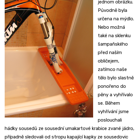
jednom
obrázku.
Původně byla
určena na mýdlo.
Nebo možná
také na sklenku
šampaňského
před naším
obličejem,
zatímco naše
tělo bylo slastně
ponořeno do
pěny a vyhřívalo
se. Během
vyhřívání jsme
poslouchali
hádky sousedů ze sousední umakartové krabice zvané jádro,
případně sledovali od stropu kapající kapky ze sousedovic