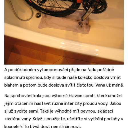
A po důkladném vytamponování přijde na řadu pořádné
spláchnutí sprchou, kdy si bude naše kolečko doslova vrnět
blahem a potom bude doslova svítit čistotou. Vana už méně.
Na sprchování kola jsou výborné hlavice sprch, které umožní
jejím otáčením nastavit různé intenzity proudu vody. Jakou
si už zvolíte sami. Také je výhodné mít pevnou, skládací
zástěnu vany. Když ji použijete, ušetříte si vytírání podlahy v
koupelně. To bývá dost nemilá činnost.