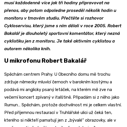
musí každodenně více jak tři hodiny připravovat na
přenos, aby potom odpoledne proseděl několik hodin u
monitoru v tmavém studiu. Přečtěte si rozhovor
Cykloservisu, který jsme s ním dělali v roce 2005. Robert
Bakalář je dlouholetý sportovní komentátor, který nezná
cyklistiku jen z monitoru. Je také aktivním cyklistou a
autorem několika knih.
U mikrofonu Robert Bakalář
Spěchám centrem Prahy. U Obecního domu mě trochu
zdržuje německy mluvící černoch v barokním kostýmu a
podává mi anglicky psaný letáček, na kterém mě zve na
večerní koncert zpívaný v italštině. Připadám si z něho jako
Rumun… Spěchám, protože dochvilnost mi je celkem vlastní.
Před příjemnou restaurací v Truhlářské ulici už čeká ten,
kterého si někteří pamatují jen z „bývalé“ obrazovky, ale v