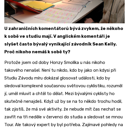
U zahraničních komentátorů bývá zvykem, že někoho
k sobě ve studiu mají. V anglickém komentáři je
slyšet často bývalý vynikající závodník Sean Kelly.
Proč nikoho nemáš k sobě ty?
Protože jsem od doby Honzy Smolíka u nás nikoho
takového nenašel. Není tu nikdo, kdo by jako on kdysi při
Studiu Závodu míru dokázal glosovat události, kdo by
sledoval komplexně současnou světovou cyklistiku, rozuměl
jí, uměl mluvit a chtěl to dělat. Mezi bývalými cyklisty ho
skutečně nenajdeš. Když už by se na to někdo trochu hodil,
tak zjistíš, že má své aktivity, že nebude mít čas nechat se
zavřít na tři neděle v červenci do studia a sledovat se mnou
Tour. Ale takový expert by byl potřeba. Zajímavé pohledy na