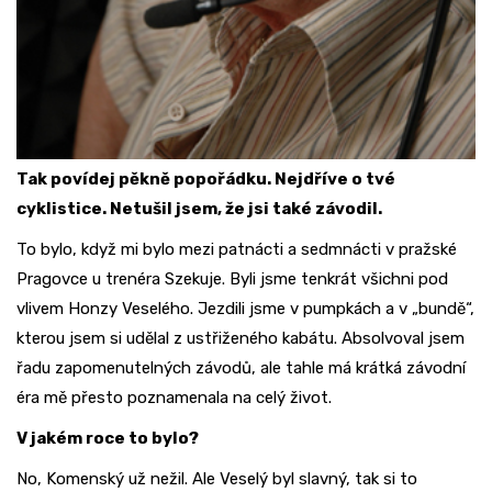
Tak povídej pěkně popořádku. Nejdříve o tvé
cyklistice. Netušil jsem, že jsi také závodil.
To bylo, když mi bylo mezi patnácti a sedmnácti v pražské
Pragovce u trenéra Szekuje. Byli jsme tenkrát všichni pod
vlivem Honzy Veselého. Jezdili jsme v pumpkách a v „bundě“,
kterou jsem si udělal z ustřiženého kabátu. Absolvoval jsem
řadu zapomenutelných závodů, ale tahle má krátká závodní
éra mě přesto poznamenala na celý život.
V jakém roce to bylo?
No, Komenský už nežil. Ale Veselý byl slavný, tak si to