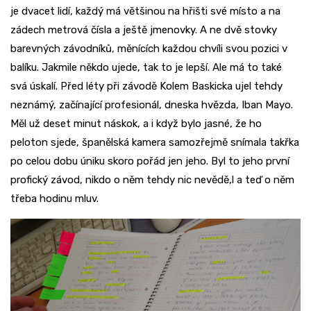
je dvacet lidí, každý má většinou na hřišti své místo a na
zádech metrová čísla a ještě jmenovky. A ne dvě stovky
barevných závodníků, měnících každou chvíli svou pozici v
balíku. Jakmile někdo ujede, tak to je lepší. Ale má to také
svá úskalí. Před léty při závodě Kolem Baskicka ujel tehdy
neznámý, začínající profesionál, dneska hvězda, Iban Mayo.
Měl už deset minut náskok, a i když bylo jasné, že ho
peloton sjede, španělská kamera samozřejmě snímala takřka
po celou dobu úniku skoro pořád jen jeho. Byl to jeho první
profický závod, nikdo o něm tehdy nic nevědě,l a teď o něm
třeba hodinu mluv.