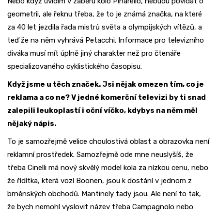
Nebo když uvidím v záběru kolo Pinarello, nebudu povídat o
geometrii, ale řeknu třeba, že to je známá značka, na které
za 40 let jezdila řada mistrů světa a olympijských vítězů, a
teď že na něm vyhrává Petacchi. Informace pro televizního
diváka musí mít úplně jiný charakter než pro čtenáře
specializovaného cyklistického časopisu.
Když jsme u těch značek. Jsi nějak omezen tím, co je
reklama a co ne? V jedné komerční televizi by ti snad
zalepili leukoplastí i oční víčko, kdybys na něm měl
nějaký nápis.
To je samozřejmě velice choulostivá oblast a obrazovka není
reklamní prostředek. Samozřejmě ode mne neuslyšíš, že
třeba Cinelli má nový skvělý model kola za nízkou cenu, nebo
že řídítka, která vozí Boonen, jsou k dostání v jednom z
brněnských obchodů. Mantinely tady jsou. Ale není to tak,
že bych nemohl vyslovit název třeba Campagnolo nebo