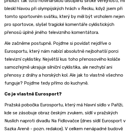
přiblížit tak tuto novinářskou disciplínu široké veřejnosti, mi
bleskl hlavou při olympijských hrách v Řecku, když jsem při
tomto sportovním svátku, který by měl být vrcholem nejen
pro sportovce, slyšel tragické komentáře cyklistických
přenosů úplně jiného televizního komentátora.
Ale začněme postupně. Pojďme si povídat nejdříve o
Eurosportu, který nám nabízí absolutně nejbohatší porci
televizní cyklistiky. Největší kus toho přenosového koláče
samozřejmě ukrajuje silniční cyklistika, ale nechybí ani
přenosy z dráhy a horských kol. Ale jak to vlastně všechno
funguje? Pojďme tedy přímo do kuchyně.
Co je vlastně Eurosport?
Pražská pobočka Eurosportu, který má hlavní sídlo v Paříži,
kde se zásobuje obraz českým zvukem, sídlí v pražských
Nuslích naproti divadlu Na Fidlovačce (dnes sídlí Eurosport v
Sazka Areně - pozn. redakce). V celkem nenápadné budově