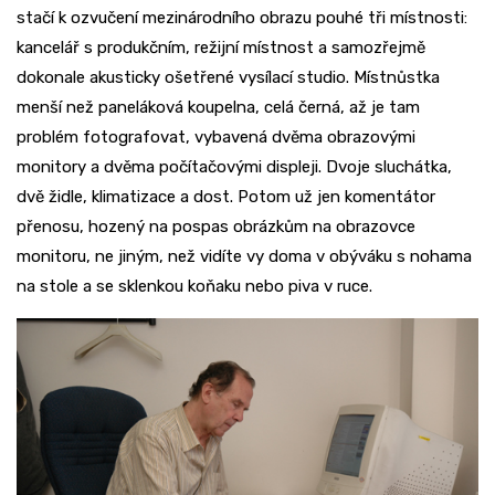
stačí k ozvučení mezinárodního obrazu pouhé tři místnosti:
kancelář s produkčním, režijní místnost a samozřejmě
dokonale akusticky ošetřené vysílací studio. Místnůstka
menší než paneláková koupelna, celá černá, až je tam
problém fotografovat, vybavená dvěma obrazovými
monitory a dvěma počítačovými displeji. Dvoje sluchátka,
dvě židle, klimatizace a dost. Potom už jen komentátor
přenosu, hozený na pospas obrázkům na obrazovce
monitoru, ne jiným, než vidíte vy doma v obýváku s nohama
na stole a se sklenkou koňaku nebo piva v ruce.