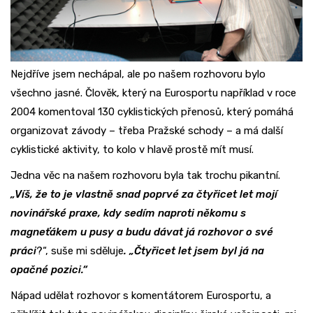
Nejdříve jsem nechápal, ale po našem rozhovoru bylo
všechno jasné. Člověk, který na Eurosportu například v roce
2004 komentoval 130 cyklistických přenosů, který pomáhá
organizovat závody – třeba Pražské schody – a má další
cyklistické aktivity, to kolo v hlavě prostě mít musí.
Jedna věc na našem rozhovoru byla tak trochu pikantní.
„Víš, že to je vlastně snad poprvé za čtyřicet let mojí
novinářské praxe, kdy sedím naproti někomu s
magneťákem u pusy a budu dávat já rozhovor o své
práci
?“, suše mi sděluje
. „Čtyřicet let jsem byl já na
opačné pozici.“
Nápad udělat rozhovor s komentátorem Eurosportu, a