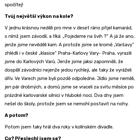
spočítej!
Tvůj největší výkon na kole?
V jednu krásnou neděli pro mne v deset ráno přijel kamarád,
s nímž jsem závodil, a říká: „Pojedeme na švih ?“ A já že ano,
jenže jsme nevěděli kam. A protože jsme se kromě „Varšavy“
zhlédli i v české „klasice“ Praha-Karlovy Vary- Praha, vyrazili
jsme do Karlových Varů. Jenže jsme jaksi zapomněli, že
dospělí závodníci nejenže jedou rychleji, ale taky že vyráželi
dřív. Ve Varech jsme byli pozdě odpoledne. Jídlo jsme neměli,
jen pár drobných, a domů jsme se vraceli za svitu měsíce po
prázdné karlovarské silnici v hluboké noci. Dva dny jsem
nešel do školy, protože jsem se nemohl postavit na nohy.
A potom?
Potom jsem taky hrál dva roky v kolínském divadle.
Co? Přeslechl jsem se?