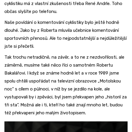
cyklistiku má z vlastní zkušenosti třeba René Andrle. Toho
občas slyšíte po telefonu.
Naše povídání o komentování cyklistiky bylo ještě hodně
dlouhé. Jako by z Roberta mluvila učebnice komentování
sportovních přenosů. Ale to nejpodstatnější a nejdůležitější
jste si přečetli.
Tak trochu netradičně, na závěr, a to ne z nezdvořilosti, ale
záměrně, musíme také něco říci o samotném Robertu
Bakalářovi. I když se známe hodně let a v roce 1989 jsme
spolu chtěli uspořádat na televizní obrazovce „Motolskou
noc“ s cílem o půlnoci, v níž by se jezdilo na kole, ale
vystupovali by i zpěváci, byl jsem překvapen jeho „historií za
tři sta“. Možná ale i ti, kteří ho také znají mnoho let, budou
též překvapeni jeho malým životopisem.