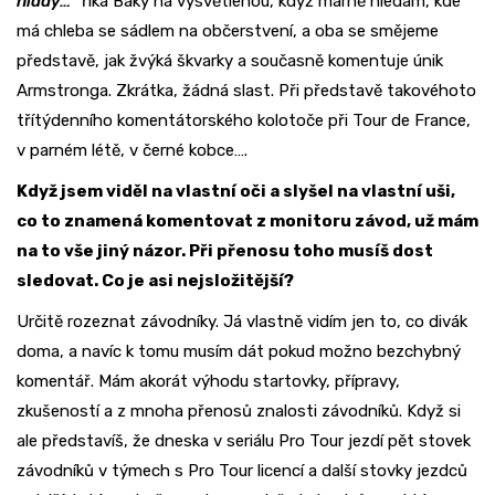
hlady…
“ říká Baky na vysvětlenou, když marně hledám, kde
má chleba se sádlem na občerstvení, a oba se smějeme
představě, jak žvýká škvarky a současně komentuje únik
Armstronga. Zkrátka, žádná slast. Při představě takovéhoto
třítýdenního komentátorského kolotoče při Tour de France,
v parném létě, v černé kobce….
Když jsem viděl na vlastní oči a slyšel na vlastní uši,
co to znamená komentovat z monitoru závod, už mám
na to vše jiný názor. Při přenosu toho musíš dost
sledovat. Co je asi nejsložitější?
Určitě rozeznat závodníky. Já vlastně vidím jen to, co divák
doma, a navíc k tomu musím dát pokud možno bezchybný
komentář. Mám akorát výhodu startovky, přípravy,
zkušeností a z mnoha přenosů znalosti závodníků. Když si
ale představíš, že dneska v seriálu Pro Tour jezdí pět stovek
závodníků v týmech s Pro Tour licencí a další stovky jezdců