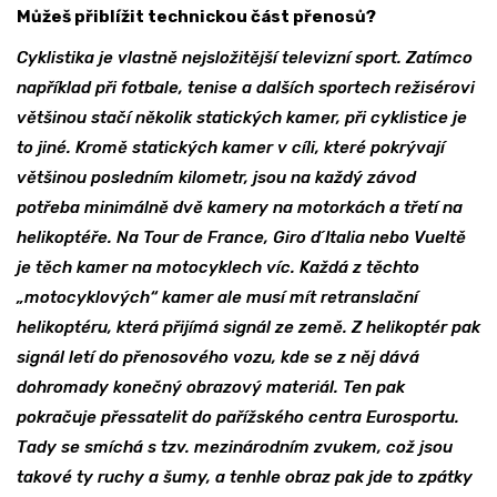
Můžeš přiblížit technickou část přenosů?
Cyklistika je vlastně nejsložitější televizní sport. Zatímco
například při fotbale, tenise a dalších sportech režisérovi
většinou stačí několik statických kamer, při cyklistice je
to jiné. Kromě statických kamer v cíli, které pokrývají
většinou posledním kilometr, jsou na každý závod
potřeba minimálně dvě kamery na motorkách a třetí na
helikoptéře. Na Tour de France, Giro d´Italia nebo Vueltě
je těch kamer na motocyklech víc. Každá z těchto
„motocyklových“ kamer ale musí mít retranslační
helikoptéru, která přijímá signál ze země. Z helikoptér pak
signál letí do přenosového vozu, kde se z něj dává
dohromady konečný obrazový materiál. Ten pak
pokračuje přessatelit do pařížského centra Eurosportu.
Tady se smíchá s tzv. mezinárodním zvukem, což jsou
takové ty ruchy a šumy, a tenhle obraz pak jde to zpátky