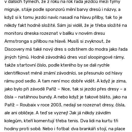
v dalších týmech, že z roku na rok řada jezdců mezi týmy
migruje, stáje podle sponzorů mění barvy dresů i názvy, a
když si k tomu jezdci navíc nasadí na hlavu přilby, tak to je
někdy fakt hodně složité. Sám jsi viděl, že je třeba složité na
monitoru dneska rozeznat v balíku v novém dresu
Armstronga s přilbou na hlavě. Musíš si zvyknout, že
Discovery má také nový dres s odstínem do modra jako řada
jiných týmů. Hodně závodníků dnes vozí sloopingové rámy,
takže startovní číslo, podle kterého by se dali rychle
identifikovat méně známí závodníci, se přesunulo od hlavy
rámu pod sedlo. A tam není moc dobře vidět. A když je zima,
jako bylo při závodě Paříž – Nice, tak si jezdci přes dresy – a
čísla – natáhnou bundy. A nebo když je takové bláto, jako na
Paříž – Roubaix v roce 2003, nedají se rozeznat dresy, čísla,
ale ani obličeje. A teď se vyznej! Jak já někdy závidím
kolegům, kteří komentují třeba tenis. Dva lidi na kurtu tři
hodiny proti sobě. Nebo i fotbal: dva brankáři stojí, na place