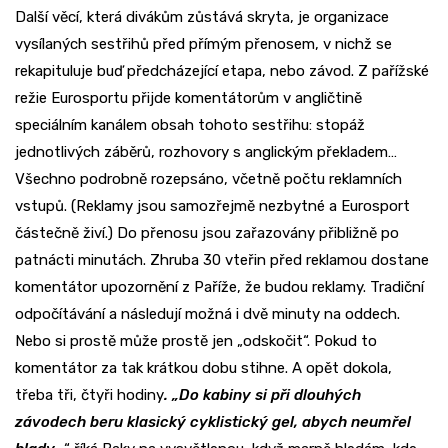
Další věcí, která divákům zůstává skryta, je organizace
vysílaných sestřihů před přímým přenosem, v nichž se
rekapituluje buď předcházející etapa, nebo závod. Z pařížské
režie Eurosportu přijde komentátorům v angličtině
speciálním kanálem obsah tohoto sestřihu: stopáž
jednotlivých záběrů, rozhovory s anglickým překladem…
Všechno podrobně rozepsáno, včetně počtu reklamních
vstupů. (Reklamy jsou samozřejmě nezbytné a Eurosport
částečně živí.) Do přenosu jsou zařazovány přibližně po
patnácti minutách. Zhruba 30 vteřin před reklamou dostane
komentátor upozornění z Paříže, že budou reklamy. Tradiční
odpočítávání a následují možná i dvě minuty na oddech.
Nebo si prostě může prostě jen „odskočit“. Pokud to
komentátor za tak krátkou dobu stihne. A opět dokola,
třeba tři, čtyři hodiny
. „Do kabiny si při dlouhých
závodech beru klasický cyklistický gel, abych neumřel