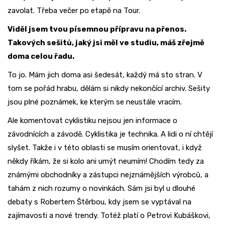
zavolat. Třeba večer po etapě na Tour.
Viděl jsem tvou písemnou přípravu na přenos.
Takových sešitů, jaký jsi měl ve studiu, máš zřejmě
doma celou řadu.
To jo. Mám jich doma asi šedesát, každý má sto stran. V
tom se pořád hrabu, dělám si nikdy nekončící archiv. Sešity
jsou plné poznámek, ke kterým se neustále vracím.
Ale komentovat cyklistiku nejsou jen informace o
závodnících a závodě. Cyklistika je technika. A lidi o ní chtějí
slyšet. Takže i v této oblasti se musím orientovat, i když
někdy říkám, že si kolo ani umýt neumím! Chodím tedy za
známými obchodníky a zástupci nejznámějších výrobců, a
tahám z nich rozumy o novinkách. Sám jsi byl u dlouhé
debaty s Robertem Štěrbou, kdy jsem se vyptával na
zajímavosti a nové trendy. Totéž platí o Petrovi Kubáškovi,