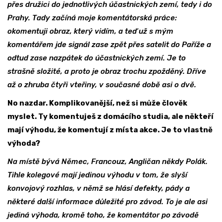
přes družici do jednotlivých účastnických zemí, tedy i do
Prahy. Tady začíná moje komentátorská práce:
okomentuji obraz, který vidím, a teď už s mým
komentářem jde signál zase zpět přes satelit do Paříže a
odtud zase nazpátek do účastnických zemí. Je to
strašně složité, a proto je obraz trochu zpožděný. Dříve
až o zhruba čtyři vteřiny, v současné době asi o dvě.
No nazdar. Komplikovanější, než si může člověk
myslet. Ty komentuješ z domácího studia, ale někteří
mají výhodu, že komentují z místa akce. Je to vlastně
výhoda?
Na místě bývá Němec, Francouz, Angličan někdy Polák.
Tihle kolegové mají jedinou výhodu v tom, že slyší
konvojový rozhlas, v němž se hlásí defekty, pády a
některé další informace důležité pro závod. To je ale asi
jediná výhoda, kromě toho, že komentátor po závodě