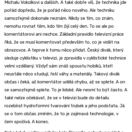
Michalu Vokolkovi a dalších. A také dobře víš, že technika jde
pořád dopředu, že je pořád něco nového. Ale techniku
samozřejmě dokonale neznám. Nikdy se tím, co znám,
nemohu rovnat těm, kdo tím žijí celý den. To se ale po
komentátorovi ani nechce. Základní pravidlo televizní práce
říká, že se musí komentovat především to, co je vidět na
obrazovce. A teprve k tomu něco přidat. Český divák, který
sleduje cyklistiku v televizi, je zpravidla v cyklistické technice
velmi vzdělaný. Vždyť sám znáš spoustu hobíků, kteří
neustále něco studují, řeší váhy a materiály. Takový divák
občas i čeká, až komentátor udělá chybu, až se splete. A on
se samozřejmě splete. To je lidské. Ale nesmí to být často. A
také nelze očekávat, že se v televizi bude do detailu
rozebírat hydroformní tvarování trubek a jeho podstata. Já
se o tom občas zmíním, že to je zajímavá technologie, v
čem spočívá. A konec.