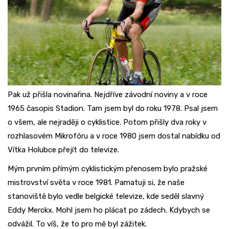
Pak už přišla novinařina. Nejdříve závodní noviny a v roce
1965 časopis Stadion. Tam jsem byl do roku 1978. Psal jsem
o všem, ale nejraději o cyklistice. Potom přišly dva roky v
rozhlasovém Mikrofóru a v roce 1980 jsem dostal nabídku od
Vítka Holubce přejít do televize.
Mým prvním přímým cyklistickým přenosem bylo pražské
mistrovství světa v roce 1981. Pamatuji si, že naše
stanoviště bylo vedle belgické televize, kde seděl slavný
Eddy Merckx. Mohl jsem ho plácat po zádech. Kdybych se
odvážil. To víš, že to pro mě byl zážitek.