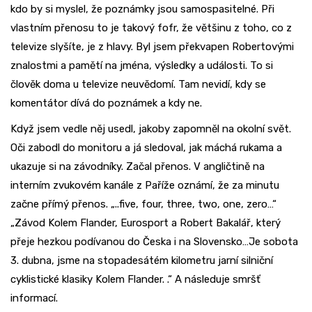
kdo by si myslel, že poznámky jsou samospasitelné. Při
vlastním přenosu to je takový fofr, že většinu z toho, co z
televize slyšíte, je z hlavy. Byl jsem překvapen Robertovými
znalostmi a pamětí na jména, výsledky a události. To si
člověk doma u televize neuvědomí. Tam nevidí, kdy se
komentátor dívá do poznámek a kdy ne.
Když jsem vedle něj usedl, jakoby zapomněl na okolní svět.
Oči zabodl do monitoru a já sledoval, jak máchá rukama a
ukazuje si na závodníky. Začal přenos. V angličtině na
interním zvukovém kanále z Paříže oznámí, že za minutu
začne přímý přenos. „..five, four, three, two, one, zero…“
„Závod Kolem Flander, Eurosport a Robert Bakalář, který
přeje hezkou podívanou do Česka i na Slovensko…Je sobota
3. dubna, jsme na stopadesátém kilometru jarní silniční
cyklistické klasiky Kolem Flander. .“ A následuje smršť
informací.