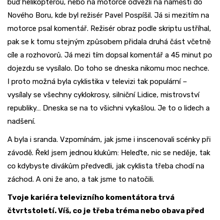
buď helikoptérou, nebo na motorce odvezli na náměstí do
Nového Boru, kde byl režisér Pavel Pospíšil. Já si mezitím na
motorce psal komentář. Režisér obraz podle skriptu ustříhal,
pak se k tomu stejným způsobem přidala druhá část včetně
cíle a rozhovorů. Já mezi tím dopsal komentář a 45 minut po
dojezdu se vysílalo. Do toho se dneska nikomu moc nechce.
I proto možná byla cyklistika v televizi tak populární –
vysílaly se všechny cyklokrosy, silniční Lidice, mistrovství
republiky… Dneska se na to všichni vykašlou. Je to o lidech a
nadšení.
A byla i sranda. Vzpomínám, jak jsme i inscenovali scénky při
závodě. Řekl jsem jednou klukům: Heleďte, nic se neděje, tak
co kdybyste divákům předvedli, jak cyklista třeba chodí na
záchod. A oni že ano, a tak jsme to natočili.
Tvoje kariéra televizního komentátora trvá
čtvrtstoletí. Víš, co je třeba tréma nebo obava před