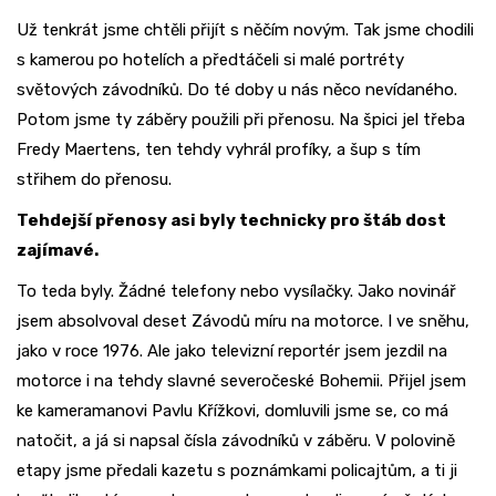
Už tenkrát jsme chtěli přijít s něčím novým. Tak jsme chodili
s kamerou po hotelích a předtáčeli si malé portréty
světových závodníků. Do té doby u nás něco nevídaného.
Potom jsme ty záběry použili při přenosu. Na špici jel třeba
Fredy Maertens, ten tehdy vyhrál profíky, a šup s tím
střihem do přenosu.
Tehdejší přenosy asi byly technicky pro štáb dost
zajímavé.
To teda byly. Žádné telefony nebo vysílačky. Jako novinář
jsem absolvoval deset Závodů míru na motorce. I ve sněhu,
jako v roce 1976. Ale jako televizní reportér jsem jezdil na
motorce i na tehdy slavné severočeské Bohemii. Přijel jsem
ke kameramanovi Pavlu Křížkovi, domluvili jsme se, co má
natočit, a já si napsal čísla závodníků v záběru. V polovině
etapy jsme předali kazetu s poznámkami policajtům, a ti ji