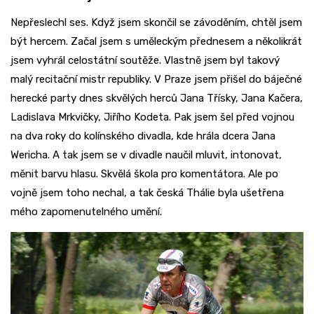
Nepřeslechl ses. Když jsem skončil se závoděním, chtěl jsem
být hercem. Začal jsem s uměleckým přednesem a několikrát
jsem vyhrál celostátní soutěže. Vlastně jsem byl takový
malý recitační mistr republiky. V Praze jsem přišel do báječné
herecké party dnes skvělých herců Jana Třísky, Jana Kačera,
Ladislava Mrkvičky, Jiřího Kodeta. Pak jsem šel před vojnou
na dva roky do kolínského divadla, kde hrála dcera Jana
Wericha. A tak jsem se v divadle naučil mluvit, intonovat,
měnit barvu hlasu. Skvělá škola pro komentátora. Ale po
vojně jsem toho nechal, a tak česká Thálie byla ušetřena
mého zapomenutelného umění.