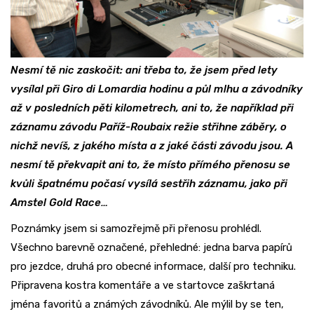
Nesmí tě nic zaskočit: ani třeba to, že jsem před lety
vysílal při Giro di Lomardia hodinu a půl mlhu a závodníky
až v posledních pěti kilometrech, ani to, že například při
záznamu závodu Paříž-Roubaix režie střihne záběry, o
nichž nevíš, z jakého místa a z jaké části závodu jsou. A
nesmí tě překvapit ani to, že místo přímého přenosu se
kvůli špatnému počasí vysílá sestřih záznamu, jako při
Amstel Gold Race…
Poznámky jsem si samozřejmě při přenosu prohlédl.
Všechno barevně označené, přehledné: jedna barva papírů
pro jezdce, druhá pro obecné informace, další pro techniku.
Připravena kostra komentáře a ve startovce zaškrtaná
jména favoritů a známých závodníků. Ale mýlil by se ten,