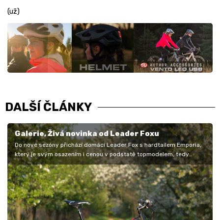
(už)
DALŠÍ ČLÁNKY
Galerie, Živá novinka od Leader Foxu
Do nové sezóny přichází domácí Leader Fox s hardtailem Emporia,
který je svým osazením i cenou v podstatě topmodelem, tedy
pokud nebudeme…