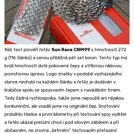
Náš test prověří řetěz
Sun Race CNM99
s hmotností 272
g (116 článků) a cenou přibližně pět set korun. Tento typ má
kvůli hmotnosti duté pokovené čepy a stříbrnou niklovou
povrchovou úpravu. Logo značky v podobě vycházejícího
slunce nechybí na každém článku a řetěz je dodáván v
krabičce spolu se spojovacím čepem s naváděcím trnem.
Tedy žádná rychlospojka, takže jsme nepoužili ani nějakou
konkurenční, ale vsadili jsme na originální čep. Snýtování
proběhlo hladce a první kilometry při testování spoj vydržel
a řetěz ukázal precizní chod i pod silovým záběrem a při
občasném, ne zrovna „šetrném“ testovacím přeřazení.