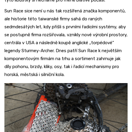
tyto libůstky si necháme pro méně blátivé počasí.
Sun Race sice není u nás tak rozšířená značka komponentů,
ale historie této taiwanské firmy sahá do raných
sedmdesátých let, kdy přišli s prvními řadicími systémy, aby
se postupně firma rozšiřovala, vznikly nové výrobní prostory,
centrála v USA a následně koupě anglické „torpédové“
legendy Sturmey-Archer. Dnes patří Sun Race k největším
komponentovým firmám na trhu a sortiment zahrnuje jak
díly pohonu, brzdy, kliky, osy, tak i řadicí mechanismy pro
horská, městská i silniční kola.