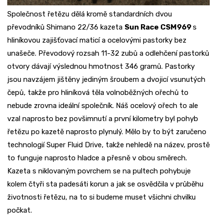
Společnost řetězu dělá kromě standardních dvou
převodníků Shimano 22/36 kazeta
Sun Race CSM969
s
hliníkovou zajišťovací maticí a ocelovými pastorky bez
unašeče. Převodový rozsah 11-32 zubů a odlehčení pastorků
otvory dávají výslednou hmotnost 346 gramů. Pastorky
jsou navzájem jištěny jediným šroubem a dvojicí vsunutých
čepů, takže pro hliníková těla volnoběžných ořechů to
nebude zrovna ideální společník. Náš ocelový ořech to ale
vzal naprosto bez povšimnutí a první kilometry byl pohyb
řetězu po kazetě naprosto plynulý. Mělo by to být zaručeno
technologií Super Fluid Drive, takže nehledě na název, prostě
to funguje naprosto hladce a přesně v obou směrech.
Kazeta s niklovaným povrchem se na pultech pohybuje
kolem čtyři sta padesáti korun a jak se osvědčila v průběhu
životnosti řetězu, na to si budeme muset všichni chvilku
počkat.