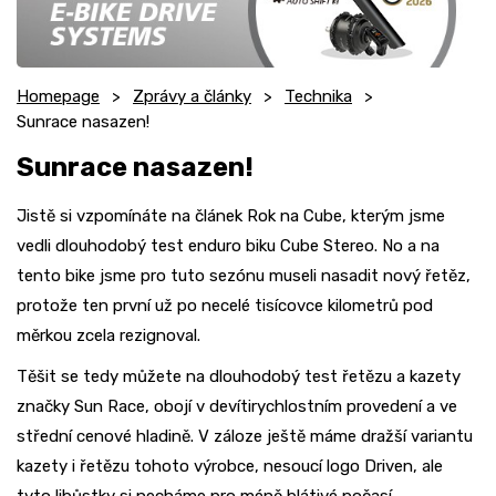
Homepage
Zprávy a články
Technika
Sunrace nasazen!
Sunrace nasazen!
Jistě si vzpomínáte na článek Rok na Cube, kterým jsme
vedli dlouhodobý test enduro biku Cube Stereo. No a na
tento bike jsme pro tuto sezónu museli nasadit nový řetěz,
protože ten první už po necelé tisícovce kilometrů pod
měrkou zcela rezignoval.
Těšit se tedy můžete na dlouhodobý test řetězu a kazety
značky Sun Race, obojí v devítirychlostním provedení a ve
střední cenové hladině. V záloze ještě máme dražší variantu
kazety i řetězu tohoto výrobce, nesoucí logo Driven, ale