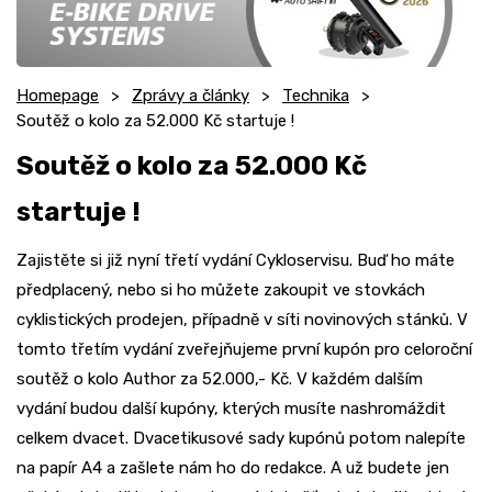
Homepage
Zprávy a články
Technika
Soutěž o kolo za 52.000 Kč startuje !
Soutěž o kolo za 52.000 Kč
startuje !
Zajistěte si již nyní třetí vydání Cykloservisu. Buď ho máte
předplacený, nebo si ho můžete zakoupit ve stovkách
cyklistických prodejen, případně v síti novinových stánků. V
tomto třetím vydání zveřejňujeme první kupón pro celoroční
soutěž o kolo Author za 52.000,- Kč. V každém dalším
vydání budou další kupóny, kterých musíte nashromáždit
celkem dvacet. Dvacetikusové sady kupónů potom nalepíte
na papír A4 a zašlete nám ho do redakce. A už budete jen