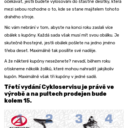
očekávat, jestli budete vylosováni do šťastné desítky, která
mezi sebou rozhodne o to, kde se stane majitelem tohoto
drahého stroje.
Nic vám nebrání v tom, abyste na konci roku zaslali více
obálek s kupóny. Každá sada však musí mít svou obálku. Je
skutečně lhostejné, jestli obálek pošlete na jedno jméno
třeba deset. Maximálně tak posílíte své naděje.
A že některé kupóny neseženete? nevadí, během roku
otiskneme několik žolíků, které mohou nahradit jakýkoliv
kupón. Maximálně však tři kupóny v jedné sadě.
Třetí vydání Cykloservisu je právě ve
výrobě a na pultech prodejen bude
kolem 15.