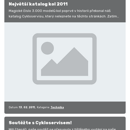
Největší katalog kol 2011
Magické číslo 3.000 modelů kol poprvé v historii překonal náš
katalog Cykloservisu, který neleznete na těchto stránkách. Zatím
jsme v…
Datum:
13. 02. 2011
Kategorie:
Technika
Soutěžte s Cykloservisem!
Milí čtenáři, naše soutěž se přesunula z tištěného vydání na naše