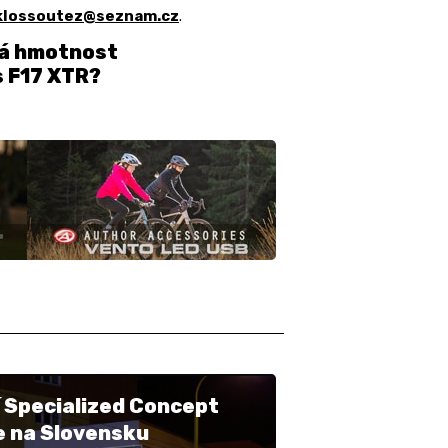
klossoutez@seznam.cz
.
ná hmotnost
 F17 XTR?
 Specialized Concept
e na Slovensku