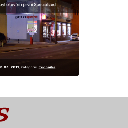
 byl otevřen první Specialized
 Store. je to již pátá otevřená
a tohoty typu pro značku
ized ČR a na…
9. 03. 2011
Kategorie:
Technika