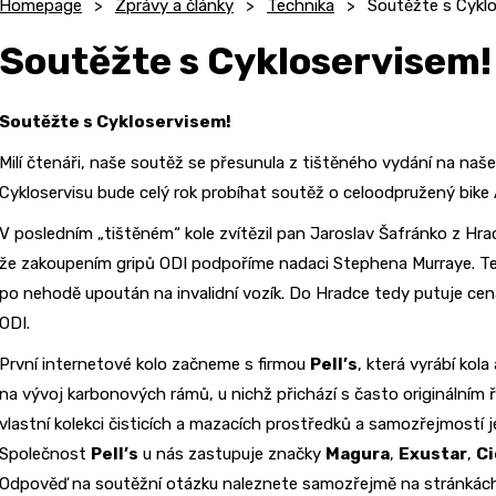
Homepage
Zprávy a články
Technika
Soutěžte s Cyklo
Soutěžte s Cykloservisem!
Soutěžte s Cykloservisem!
Milí čtenáři, naše soutěž se přesunula z tištěného vydání na naš
Cykloservisu bude celý rok probíhat soutěž o celoodpružený bike 
V posledním „tištěném“ kole zvítězil pan Jaroslav Šafránko z Hra
že zakoupením gripů ODI podpoříme nadaci Stephena Murraye. Te
po nehodě upoután na invalidní vozík. Do Hradce tedy putuje c
ODI.
První internetové kolo začneme s firmou
Pell’s
, která vyrábí kola
na vývoj karbonových rámů, u nichž přichází s často originálním 
vlastní kolekci čisticích a mazacích prostředků a samozřejmostí je
Společnost
Pell’s
u nás zastupuje značky
Magura
,
Exustar
,
Ci
Odpověď na soutěžní otázku naleznete samozřejmě na stránká