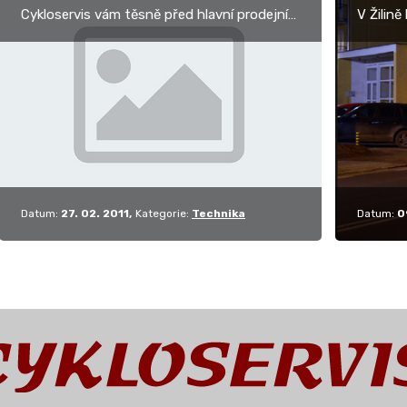
Cykloservis vám těsně před hlavní prodejní
V Žilině
sezńou přináší největší přehled kol pro
Concept
letošní rok. V současné době katalog
prodejn
obsahuje: 3.100…
Special
Datum:
27. 02. 2011
Kategorie:
Technika
Datum:
0