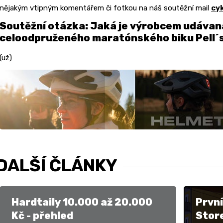
nějakým vtipným komentářem či fotkou na náš soutěžní mail
cy
Soutěžní otázka: Jaká je výrobcem udáva
celoodpruženého maratónského biku Pell´s
(už)
DALŠÍ ČLÁNKY
Hardtaily 10.000 až 20.000
První
Kč - přehled
Stor