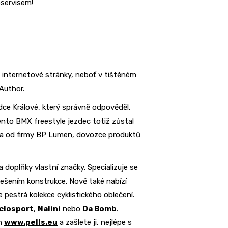
servisem!
e internetové stránky, neboť v tištěném
Author.
dce Králové, který správně odpověděl,
nto BMX freestyle jezdec totiž zůstal
ena od firmy BP Lumen, dovozce produktů
 a doplňky vlastní značky. Specializuje se
řešením konstrukce. Nově také nabízí
 pestrá kolekce cyklistického oblečení.
closport
,
Nalini
nebo
Da Bomb
.
ch
www.pells.eu
a zašlete ji, nejlépe s