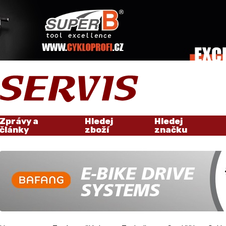
Zprávy a
Hledej
Hledej
články
zboží
značku