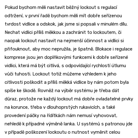
Pokud bychom měli nastavit běžný lockout s regulací
odtržení, v první řadě bychom měli mít dobře seřízenou
tvrdost vidlice a odskok, jak jsme si popsali v minulém dílu.
Nechat vidlici příliš měkkou a zachránit to lockoutem, či
naopak lockout nastavit na nejmenší účinnost a vidlici si
přifouknout, aby moc nepružila, je špatně. Blokace i regulace
komprese jsou jen doplňkovými funkcemi k dobře seřízené
vidlici, která má být citlivá, s odpovídající rychlostí útlumu
vůči tuhosti. Lockout totiž můžeme vzhledem k jeho
citlivosti poškodit a příliš měkká vidlice by nám potom byla
spíše ke škodě. Rovněž na výběr systému je třeba dát
důraz, protože ne každý lockout má dobře ovladatelné prvky
na korunce, třeba v dlouhoprstých rukavicích, a také
provedení páčky na řídítkách nám nemusí vyhovovat,
nehledě k případné výměně lanka. U systémů s patronou jde
v případě poškození lockoutu o nutnost vyměnit celou