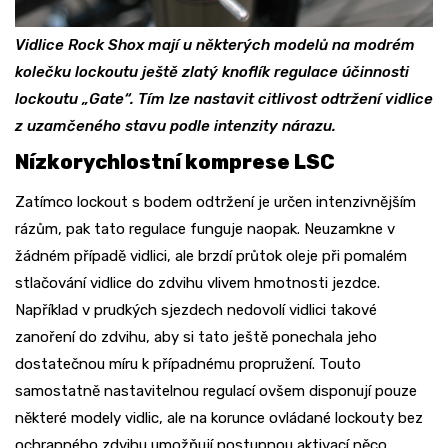
Vidlice Rock Shox mají u některých modelů na modrém
kolečku lockoutu ještě zlatý knoflík regulace účinnosti
lockoutu „Gate“. Tím lze nastavit citlivost odtržení vidlice
z uzamčeného stavu podle intenzity nárazu.
Nízkorychlostní komprese LSC
Zatímco lockout s bodem odtržení je určen intenzivnějším
rázům, pak tato regulace funguje naopak. Neuzamkne v
žádném případě vidlici, ale brzdí průtok oleje při pomalém
stlačování vidlice do zdvihu vlivem hmotnosti jezdce.
Například v prudkých sjezdech nedovolí vidlici takové
zanoření do zdvihu, aby si tato ještě ponechala jeho
dostatečnou míru k případnému propružení. Touto
samostatně nastavitelnou regulací ovšem disponují pouze
některé modely vidlic, ale na korunce ovládané lockouty bez
ochranného zdvihu umožňují postupnou aktivací něco