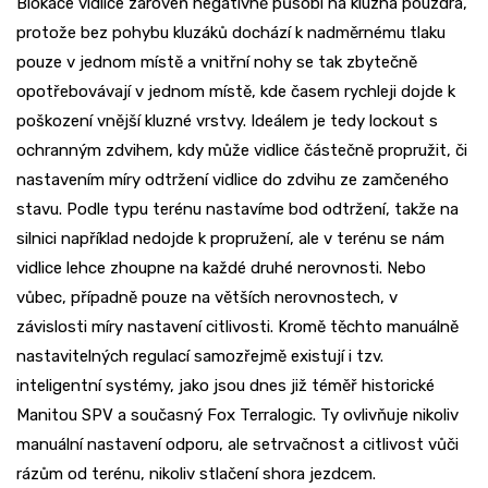
Blokace vidlice zároveň negativně působí na kluzná pouzdra,
protože bez pohybu kluzáků dochází k nadměrnému tlaku
pouze v jednom místě a vnitřní nohy se tak zbytečně
opotřebovávají v jednom místě, kde časem rychleji dojde k
poškození vnější kluzné vrstvy. Ideálem je tedy lockout s
ochranným zdvihem, kdy může vidlice částečně propružit, či
nastavením míry odtržení vidlice do zdvihu ze zamčeného
stavu. Podle typu terénu nastavíme bod odtržení, takže na
silnici například nedojde k propružení, ale v terénu se nám
vidlice lehce zhoupne na každé druhé nerovnosti. Nebo
vůbec, případně pouze na větších nerovnostech, v
závislosti míry nastavení citlivosti. Kromě těchto manuálně
nastavitelných regulací samozřejmě existují i tzv.
inteligentní systémy, jako jsou dnes již téměř historické
Manitou SPV a současný Fox Terralogic. Ty ovlivňuje nikoliv
manuální nastavení odporu, ale setrvačnost a citlivost vůči
rázům od terénu, nikoliv stlačení shora jezdcem.