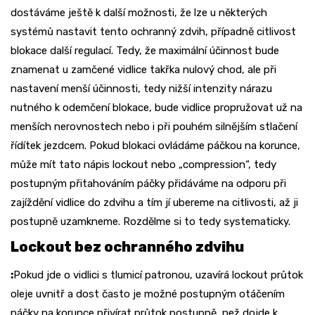
dostáváme ještě k další možnosti, že lze u některých
systémů nastavit tento ochranný zdvih, případně citlivost
blokace další regulací. Tedy, že maximální účinnost bude
znamenat u zamčené vidlice takřka nulový chod, ale při
nastavení menší účinnosti, tedy nižší intenzity nárazu
nutného k odemčení blokace, bude vidlice propružovat už na
menších nerovnostech nebo i při pouhém silnějším stlačení
řídítek jezdcem. Pokud blokaci ovládáme páčkou na korunce,
může mít tato nápis lockout nebo „compression“, tedy
postupným přitahováním páčky přidáváme na odporu při
zajíždění vidlice do zdvihu a tím jí ubereme na citlivosti, až ji
postupně uzamkneme. Rozdělme si to tedy systematicky.
Lockout bez ochranného zdvihu
:
Pokud jde o vidlici s tlumicí patronou, uzavírá lockout průtok
oleje uvnitř a dost často je možné postupným otáčením
páčky na korunce přivírat průtok postupně, než dojde k