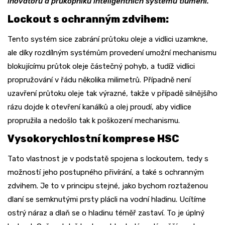
inovátorů a průkopníků inteligentních systémů tlumení.
Lockout s ochranným zdvihem:
Tento systém sice zabrání průtoku oleje a vidlici uzamkne,
ale díky rozdílným systémům provedení umožní mechanismu
blokujícímu průtok oleje částečný pohyb, a tudíž vidlici
propružování v řádu několika milimetrů. Případně není
uzavření průtoku oleje tak výrazné, takže v případě silnějšího
rázu dojde k otevření kanálků a olej proudí, aby vidlice
propružila a nedošlo tak k poškození mechanismu.
Vysokorychlostní komprese HSC
Tato vlastnost je v podstatě spojena s lockoutem, tedy s
možností jeho postupného přivírání, a také s ochranným
zdvihem. Je to v principu stejné, jako bychom roztaženou
dlaní se semknutými prsty plácli na vodní hladinu. Ucítíme
ostrý náraz a dlaň se o hladinu téměř zastaví. To je úplný