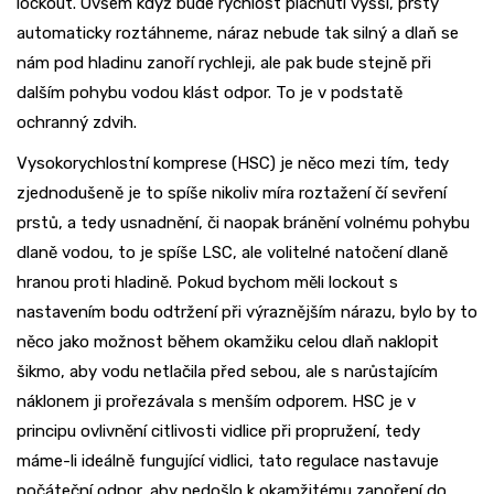
lockout. Ovšem když bude rychlost plácnutí vyšší, prsty
automaticky roztáhneme, náraz nebude tak silný a dlaň se
nám pod hladinu zanoří rychleji, ale pak bude stejně při
dalším pohybu vodou klást odpor. To je v podstatě
ochranný zdvih.
Vysokorychlostní komprese (HSC) je něco mezi tím, tedy
zjednodušeně je to spíše nikoliv míra roztažení čí sevření
prstů, a tedy usnadnění, či naopak bránění volnému pohybu
dlaně vodou, to je spíše LSC, ale volitelné natočení dlaně
hranou proti hladině. Pokud bychom měli lockout s
nastavením bodu odtržení při výraznějším nárazu, bylo by to
něco jako možnost během okamžiku celou dlaň naklopit
šikmo, aby vodu netlačila před sebou, ale s narůstajícím
náklonem ji prořezávala s menším odporem. HSC je v
principu ovlivnění citlivosti vidlice při propružení, tedy
máme-li ideálně fungující vidlici, tato regulace nastavuje
počáteční odpor, aby nedošlo k okamžitému zanoření do