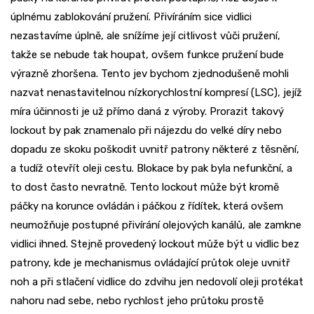
úplnému zablokování pružení. Přivíráním sice vidlici
nezastavíme úplně, ale snížíme její citlivost vůči pružení,
takže se nebude tak houpat, ovšem funkce pružení bude
výrazně zhoršena. Tento jev bychom zjednodušeně mohli
nazvat nenastavitelnou nízkorychlostní kompresí (LSC), jejíž
míra účinnosti je už přímo daná z výroby. Prorazit takový
lockout by pak znamenalo při nájezdu do velké díry nebo
dopadu ze skoku poškodit uvnitř patrony některé z těsnění,
a tudíž otevřít oleji cestu. Blokace by pak byla nefunkční, a
to dost často nevratně. Tento lockout může být kromě
páčky na korunce ovládán i páčkou z řídítek, která ovšem
neumožňuje postupné přivírání olejových kanálů, ale zamkne
vidlici ihned. Stejně provedený lockout může být u vidlic bez
patrony, kde je mechanismus ovládající průtok oleje uvnitř
noh a při stlačení vidlice do zdvihu jen nedovolí oleji protékat
nahoru nad sebe, nebo rychlost jeho průtoku prostě