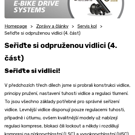
Homepage
Zprávy a články
Servis kol
Seřiďte si odpruženou vidlici (4. část)
Seřiďte si odpruženou vidlici (4.
část)
Seřiďte si vidlici!
V předchozích třech dílech jsme si probrali konstrukci vidlice,
principy pružení, nastavení tuhosti vidlice a regulaci tlumení.
To jsou všechno základy potřebné pro správné seřízení
vidlice. Levnější vidlice disponují pouze regulacemi tuhosti,
případně i útlumu, ovšem kvalitnější modely už nabízejí
regulaci komprese, blokaci čili lockout a někdy i rozdělují
kompresi na nízkorychlostní (LSC) a vysokorychlostní (HSC),