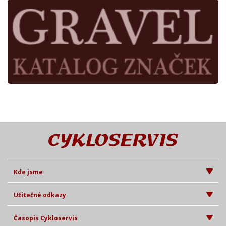
Kde jsme
Užitečné odkazy
Časopis Cykloservis