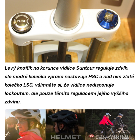
Levý knoflík na korunce vidlice Suntour reguluje zdvih,
ale modré kolečko vpravo nastavuje HSC a nad ním zlaté
kolečko LSC, všimněte si, že vidlice nedisponuje
lockoutem, ale pouze těmito regulacemi jejího vyššího
zdvihu.