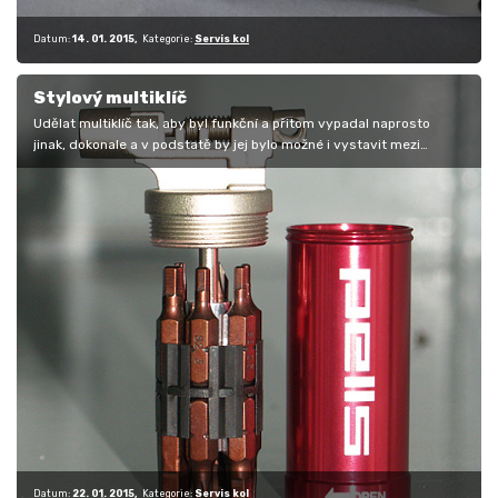
Datum:
14. 01. 2015
Kategorie:
Servis kol
Stylový multiklíč
Udělat multiklíč tak, aby byl funkční a přitom vypadal naprosto
jinak, dokonale a v podstatě by jej bylo možné i vystavit mezi
poháry…
Datum:
22. 01. 2015
Kategorie:
Servis kol