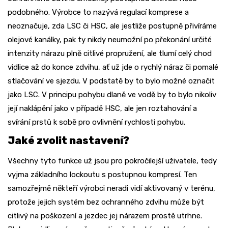
podobného. Výrobce to nazývá regulací komprese a
neoznačuje, zda LSC či HSC, ale jestliže postupně přivíráme
olejové kanálky, pak ty nikdy neumožní po překonání určité
intenzity nárazu plně citlivé propružení, ale tlumí celý chod
vidlice až do konce zdvihu, ať už jde o rychlý náraz či pomalé
stlačování ve sjezdu. V podstatě by to bylo možné označit
jako LSC. V principu pohybu dlaně ve vodě by to bylo nikoliv
její naklápění jako v případě HSC, ale jen roztahování a
svírání prstů k sobě pro ovlivnění rychlosti pohybu.
Jaké zvolit nastavení?
Všechny tyto funkce už jsou pro pokročilejší uživatele, tedy
vyjma základního lockoutu s postupnou kompresí. Ten
samozřejmě někteří výrobci neradi vidí aktivovaný v terénu,
protože jejich systém bez ochranného zdvihu může být
citlivý na poškození a jezdec jej nárazem prostě utrhne.