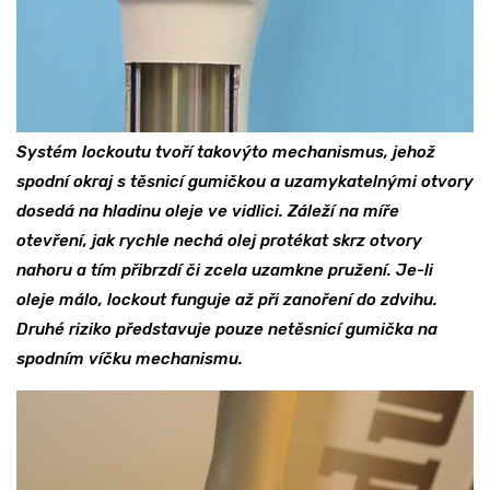
Systém lockoutu tvoří takovýto mechanismus, jehož
spodní okraj s těsnicí gumičkou a uzamykatelnými otvory
dosedá na hladinu oleje ve vidlici. Záleží na míře
otevření, jak rychle nechá olej protékat skrz otvory
nahoru a tím přibrzdí či zcela uzamkne pružení. Je-li
oleje málo, lockout funguje až při zanoření do zdvihu.
Druhé riziko představuje pouze netěsnicí gumička na
spodním víčku mechanismu.