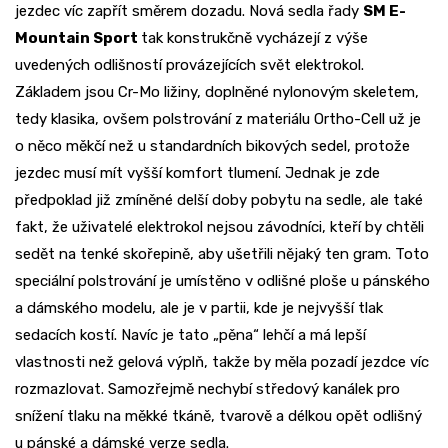
jezdec víc zapřít směrem dozadu. Nová sedla řady
SM E-
Mountain Sport
tak konstrukčně vycházejí z výše
uvedených odlišností provázejících svět elektrokol.
Základem jsou Cr-Mo ližiny, doplněné nylonovým skeletem,
tedy klasika, ovšem polstrování z materiálu Ortho-Cell už je
o něco měkčí než u standardních bikových sedel, protože
jezdec musí mít vyšší komfort tlumení. Jednak je zde
předpoklad již zmíněné delší doby pobytu na sedle, ale také
fakt, že uživatelé elektrokol nejsou závodníci, kteří by chtěli
sedět na tenké skořepině, aby ušetřili nějaký ten gram. Toto
speciální polstrování je umístěno v odlišné ploše u pánského
a dámského modelu, ale je v partii, kde je nejvyšší tlak
sedacích kostí. Navíc je tato „pěna“ lehčí a má lepší
vlastnosti než gelová výplň, takže by měla pozadí jezdce víc
rozmazlovat. Samozřejmě nechybí středový kanálek pro
snížení tlaku na měkké tkáně, tvarově a délkou opět odlišný
u pánské a dámské verze sedla.