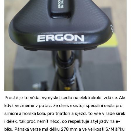
Prostě je to věda, vymyslet sedlo na elektrokolo, zdá se. Ale
když vezmeme v potaz, že dnes existují speciální sedla pro
silniční a horská kola, pro triatlon a sjezd, to vše v řadě šířek
i délek, tak proč nemít něco, co respektuje styl jízdy na e-
biku. Pánská verze má délku 278 mm a ve velikosti S/M šířku