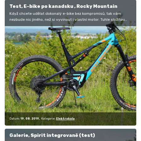
Test, E-bike po kanadsku , Rocky Mountain
Když chcete udělat dokonalý e-bike bez kompromisů, tak vám
nezbude nic jiného, než si vyvinout i vlastní motor. Tuhle složitou
cestu, za…
Datum:
19. 08. 2019
Kategorie:
Elektrokola
Galerie, Spirit integrovaně (test)