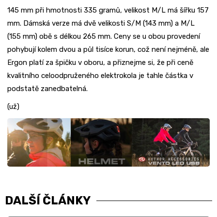
145 mm při hmotnosti 335 gramů, velikost M/L má šířku 157
mm. Dámská verze má dvě velikosti S/M (143 mm) a M/L
(155 mm) obě s délkou 265 mm. Ceny se u obou provedení
pohybují kolem dvou a půl tisíce korun, což není nejméně, ale
Ergon platí za špičku v oboru, a přiznejme si, že při ceně
kvalitního celoodpruženého elektrokola je tahle částka v
podstatě zanedbatelná.
(už)
DALŠÍ ČLÁNKY