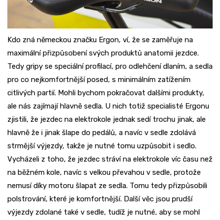
Kdo zná německou značku Ergon, ví, že se zaměřuje na
maximální přizpůsobení svých produktů anatomii jezdce.
Tedy gripy se speciální profilací, pro odlehčení dlaním, a sedla
pro co nejkomfortnější posed, s minimálním zatížením
citlivých partií. Mohli bychom pokračovat dalšími produkty,
ale nás zajímají hlavně sedla. U nich totiž specialisté Ergonu
zjistili, že jezdec na elektrokole jednak sedí trochu jinak, ale
hlavně že i jinak šlape do pedálů, a navíc v sedle zdolává
strmější výjezdy, takže je nutné tomu uzpůsobit i sedlo.
Vycházeli z toho, že jezdec stráví na elektrokole víc času než
na běžném kole, navíc s velkou převahou v sedle, protože
nemusí díky motoru šlapat ze sedla. Tomu tedy přizpůsobili
polstrování, které je komfortnější. Další věc jsou prudší
výjezdy zdolané také v sedle, tudíž je nutné, aby se mohl