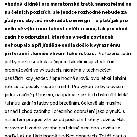
vhodný klidně i pro maratonské tratě, samozřejmě ne
na čelních pozicích, ale jezdce rozhodně nebude za
jízdy nic zbytečně okrádat o energii. To platí jak pro
celkově výbornou tuhost celého rámu, tak pro chod
zadního odpružení, které se v sedle zbytečně
nehoupalo a při jízdě ze sedla došlo k výraznému
přitvrzení tlumiče vlivem tahu řetězu.
Protažené zadní
patky mezi osou kola a čepem tak eliminují zbytečné
propružování ve výjezdech, nicméně v technických
pasážích, kdy jezdec šlape hodně silově, bylo lehké tahání
řetězu za pedály nepatrně cítit. Pro výkon to bylo ovšem
jednoznačně přínosem, naopak ve sjezdech bylo cítit lehké
tuhnutí zadní stavby pod brzděním. Celkově ale musíme
označit chod zadního i předního odpružení jako plynulý, s
nárůstem progresivity až od poslední třetiny zdvihu. Malé
nerovnosti zadek vyzobe perfektně a na dno zdvihu se
podívá až na těch hodně tvrdých dopadech. Totéž platí o