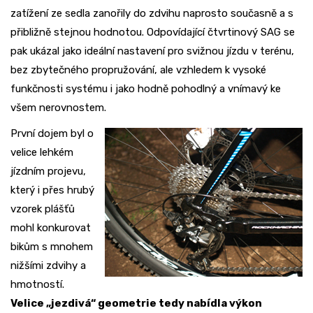
zatížení ze sedla zanořily do zdvihu naprosto současně a s
přibližně stejnou hodnotou. Odpovídající čtvrtinový SAG se
pak ukázal jako ideální nastavení pro svižnou jízdu v terénu,
bez zbytečného propružování, ale vzhledem k vysoké
funkčnosti systému i jako hodně pohodlný a vnímavý ke
všem nerovnostem.
První dojem byl o
velice lehkém
jízdním projevu,
který i přes hrubý
vzorek plášťů
mohl konkurovat
bikům s mnohem
nižšími zdvihy a
hmotností.
Velice „jezdivá“ geometrie tedy nabídla výkon