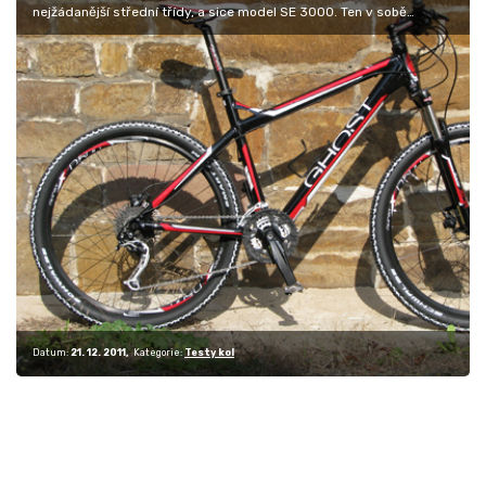
nejžádanější střední třídy, a sice model SE 3000. Ten v sobě
spojuje příznivou…
Datum:
21. 12. 2011
Kategorie:
Testy kol