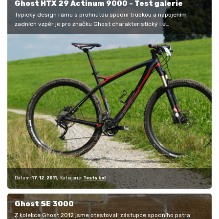
Ghost HTX 29 Actinum 9000 - Test galerie
Typický design rámu s prohnutou spodní trubkou a napojením
zadních vzpěr je pro značku Ghost charakteristický i u
devětadvacetipalcových…
Datum:
17. 12. 2011
Kategorie:
Testy kol
Ghost SE 3000
Z kolekce Ghost 2012 jsme otestovali zástupce spodního patra