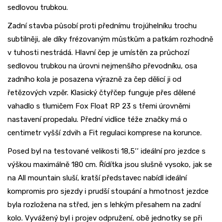
sedlovou trubkou.
Zadní stavba působí proti přednímu trojúhelníku trochu
subtilněji, ale díky frézovaným můstkům a patkám rozhodně
v tuhosti nestrádá. Hlavní čep je umístěn za průchozí
sedlovou trubkou na úrovni nejmenšího převodníku, osa
zadního kola je posazena výrazně za čep dělicí ji od
řetězových vzpěr. Klasický čtyřčep funguje přes dělené
vahadlo s tlumičem Fox Float RP 23 s třemi úrovněmi
nastavení propedalu. Přední vidlice téže značky má o
centimetr vyšší zdvih a Fit regulaci komprese na korunce.
Posed byl na testované velikosti 18,5‘‘ ideální pro jezdce s
výškou maximálně 180 cm. Řídítka jsou slušně vysoko, jak se
na All mountain sluší, kratší představec nabídl ideální
kompromis pro sjezdy i prudší stoupání a hmotnost jezdce
byla rozložena na střed, jen s lehkým přesahem na zadní
kolo. Vyvážený byl i projev odpružení, obě jednotky se při