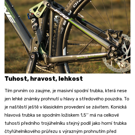
Tuhost, hravost, lehkost
Tím prvním co zaujme, je masivní spodní trubka, která nese
jen lehké známky prohnutí u hlavy a středového pouzdra. To
je naštěstí ještě v klasickém provedení se závitem. Konická
hlavová trubka se spodním ložiskem 1,5‘‘ má na celkové
tuhosti předního trojúhelníku stejný podíl jako horní trubka
čtyřúhelníkového průřezu s výrazným prohnutím před