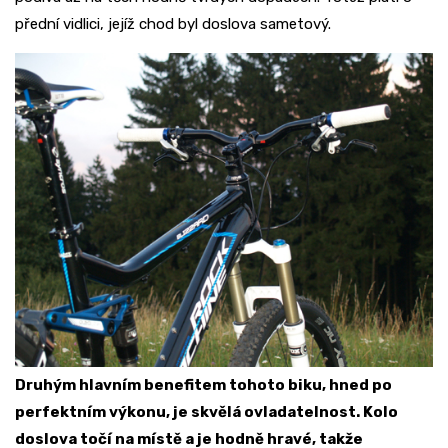
přední vidlici, jejíž chod byl doslova sametový.
Druhým hlavním benefitem tohoto biku, hned po
perfektním výkonu, je skvělá ovladatelnost. Kolo
doslova točí na místě a je hodně hravé, takže