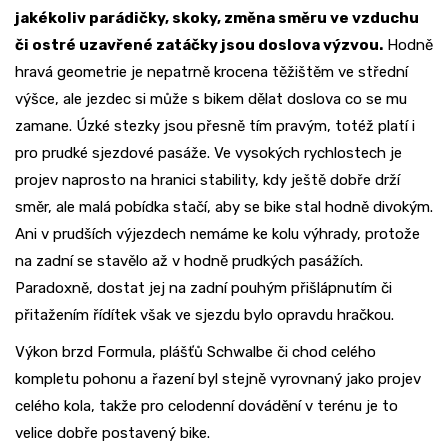
jakékoliv parádičky, skoky, změna směru ve vzduchu
či ostré uzavřené zatáčky jsou doslova výzvou.
Hodně
hravá geometrie je nepatrně krocena těžištěm ve střední
výšce, ale jezdec si může s bikem dělat doslova co se mu
zamane. Úzké stezky jsou přesně tím pravým, totéž platí i
pro prudké sjezdové pasáže. Ve vysokých rychlostech je
projev naprosto na hranici stability, kdy ještě dobře drží
směr, ale malá pobídka stačí, aby se bike stal hodně divokým.
Ani v prudších výjezdech nemáme ke kolu výhrady, protože
na zadní se stavělo až v hodně prudkých pasážích.
Paradoxně, dostat jej na zadní pouhým přišlápnutím či
přitažením řídítek však ve sjezdu bylo opravdu hračkou.
Výkon brzd Formula, plášťů Schwalbe či chod celého
kompletu pohonu a řazení byl stejně vyrovnaný jako projev
celého kola, takže pro celodenní dovádění v terénu je to
velice dobře postavený bike.