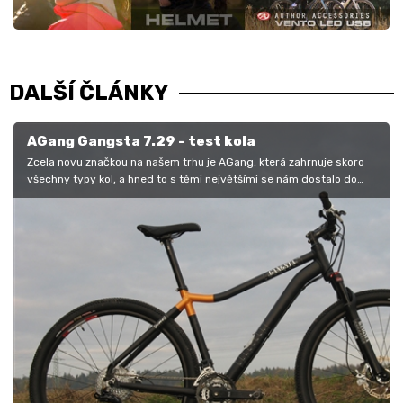
DALŠÍ ČLÁNKY
AGang Gangsta 7.29 - test kola
Zcela novu značkou na našem trhu je AGang, která zahrnuje skoro
všechny typy kol, a hned to s těmi největšími se nám dostalo do
ruky.…