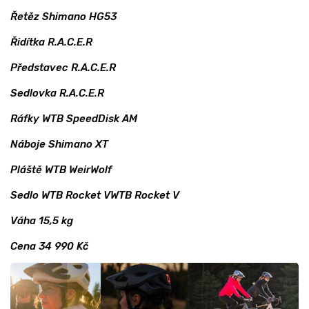
Řetěz Shimano HG53
Řidítka R.A.C.E.R
Představec R.A.C.E.R
Sedlovka R.A.C.E.R
Ráfky WTB SpeedDisk AM
Náboje Shimano XT
Pláště WTB WeirWolf
Sedlo WTB Rocket VWTB Rocket V
Váha 15,5 kg
Cena 34 990 Kč