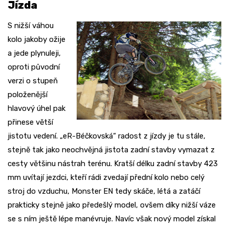
Jízda
S nižší váhou
kolo jakoby ožije
a jede plynuleji,
oproti původní
verzi o stupeň
položenější
hlavový úhel pak
přinese větší
jistotu vedení. „eR-Béčkovská“ radost z jízdy je tu stále,
stejně tak jako neochvějná jistota zadní stavby vymazat z
cesty většinu nástrah terénu. Kratší délku zadní stavby 423
mm uvítají jezdci, kteří rádi zvedají přední kolo nebo celý
stroj do vzduchu, Monster EN tedy skáče, létá a zatáčí
prakticky stejně jako předešlý model, ovšem díky nižší váze
se s ním ještě lépe manévruje. Navíc však nový model získal