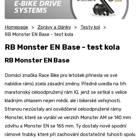
Homepage
Zprávy a články
Testy kol
RB Monster EN Base - test kola
RB Monster EN Base - test kola
RB Monster EN Base
Domácí značka Race Bike pro letošek přinesla ve své
nabídce rámů zcela zásadní změny. Předně uvedla na trh
maratonský celoodpružený rám IQ, jenž se setkal s velice
kladným ohlasem nejen médií, ale i bikerské veřejnosti.
Stranou nezůstaly ani osvědčené celoodpružené rámy
Monster, které se vyrábí ve verzích Monster AM se 140 mm
zdvihu a Monster EN se 165 mm. Ty dostaly nové spodní
rámové trubky, které při zachování dostatečné tuhosti spolu