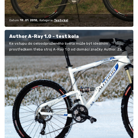
Datum:
19. 01. 2010
Kategorie:
Testy kol
Author A-Ray 1.0 - test kola
Ke vstupu do celoodpruženého světa může být ideálním
prostředkem třeba stroj A-Ray 1.0 od domácí značky Author. Za
akční cenu pouhých 28…