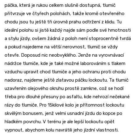
páčka, která je rukou celkem slušně dostupná, tlumič
přitvrzuje ve čtyřech polohách, takže kromě otevřeného
chodu jsou tu ještě tři úrovně prahu odtržení z klidu. Tu
ideální polohu si jistě každý najde sám podle své hmotnosti
a stylu jízdy, ovšem žádná z poloh není stoprocentně tvrdá
a pokud najedeme na větší nerovnost, tlumič se vždy
otevře. Doposud nic neobvyklého. Jenže na vyrovnávací
nádržce tlumiče, kde je také možné laborováním s tlakem
vzduchu upravit chod tlumiče a jeho ochranu proti chodu
nadoraz, najdeme ještě zlatavou páčku lockoutu. Ta tlumič
uzavřením olejového okruhu prostě zamkne, což se hodí
třeba pro dlouhé přesuny po asfaltu, kde nehrozí nečekané
rázy do tlumiče. Pro 15kilové kolo je přítomnost lockoutu
skvělým bonusem, jenž velmi usnadní jízdu do kopce po
hladkém povrchu. V terénu je ale lepší lockoutu opět
vypnout, abychom kolu navrátili jeho jízdní vlastnosti.