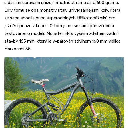
s dalšími úpravami snižují hmotnost rámů až o 600 gramů.
Díky tomu se oba monstry staly univerzálnějšími koly, která
ze sebe shodila punc superodolných těžkotonážníků pro
ježdění pouze z kopce. O tom jsme se sami přesvědčili u
testovaného modelu Monster EN s vyšším zdvihem zadní
stavby 165 mm, který je vypárován zdvihem 160 mm vidlice
Marzocchi 55.