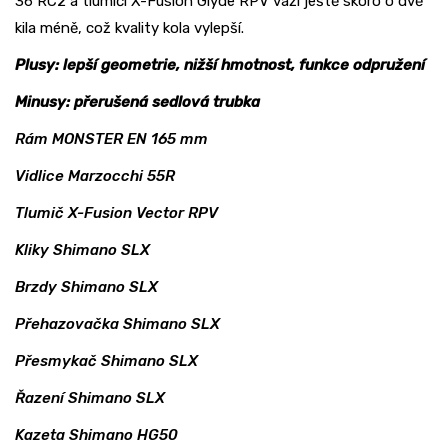
36 RC2 a tlumiči X-Fusion Glyde RPV váží ještě skoro o dvě
kila méně, což kvality kola vylepší.
Plusy: lepší geometrie, nižší hmotnost, funkce odpružení
Minusy: přerušená sedlová trubka
Rám MONSTER EN 165 mm
Vidlice Marzocchi 55R
Tlumič X-Fusion Vector RPV
Kliky Shimano SLX
Brzdy Shimano SLX
Přehazovačka Shimano SLX
Přesmykač Shimano SLX
Řazení Shimano SLX
Kazeta Shimano HG50