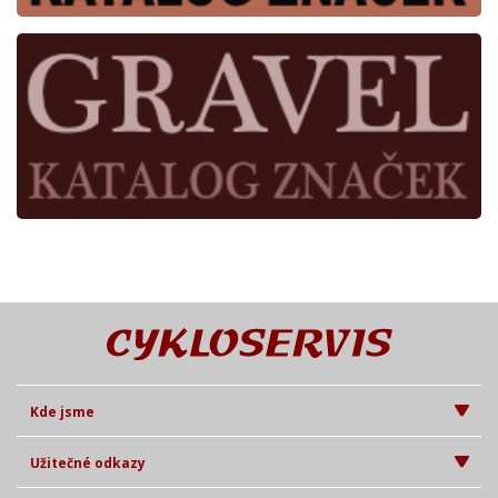
Kde jsme
Užitečné odkazy