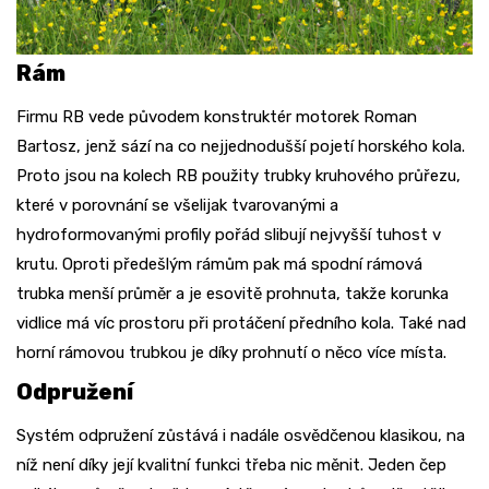
Rám
Firmu RB vede původem konstruktér motorek Roman
Bartosz, jenž sází na co nejjednodušší pojetí horského kola.
Proto jsou na kolech RB použity trubky kruhového průřezu,
které v porovnání se všelijak tvarovanými a
hydroformovanými profily pořád slibují nejvyšší tuhost v
krutu. Oproti předešlým rámům pak má spodní rámová
trubka menší průměr a je esovitě prohnuta, takže korunka
vidlice má víc prostoru při protáčení předního kola. Také nad
horní rámovou trubkou je díky prohnutí o něco více místa.
Odpružení
Systém odpružení zůstává i nadále osvědčenou klasikou, na
níž není díky její kvalitní funkci třeba nic měnit. Jeden čep