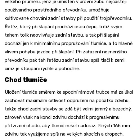
velkého průměru, jenž je umístěn v úrovni zubů nejčastěji
používaného prostředního převodníku, umožňuje
kultivované chování zadní stavby při použití trojpřevodníku.
Řetěz, který při šlapání prochází osou čepu, totiž svým
tahem tolik neovlivňuje zadní stavbu, a tak při šlapání
dochází jen k minimálnímu propružování tlumiče, a to hlavně
vlivem pohybu jezdce při šlapání. Při zařazení nejmenšího
převodníku pak tah řetězu zadní stavbu spíš tlačí k zemi,
čímž je stoupání rychlé a pohodlné.
Chod tlumiče
Uložení tlumiče směrem ke spodní rámové trubce má za úkol
zachovat maximální citlivost odpružení na počátku zdvihu,
takže chod zadní stavby se zdá být velmi jemný a bezedný,
zároveň však na konci zdvihu dochází k progresivnímu
přitvrzení chodu, aby tlumič nešel nadoraz. Plných 165 mm
zdvihu tak využijeme spíš na velkých skocích a dropech,