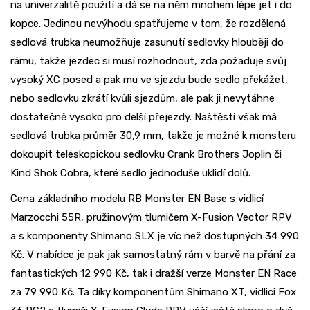
na univerzalitě použití a dá se na něm mnohem lépe jet i do
kopce. Jedinou nevýhodu spatřujeme v tom, že rozdělená
sedlová trubka neumožňuje zasunutí sedlovky hlouběji do
rámu, takže jezdec si musí rozhodnout, zda požaduje svůj
vysoký XC posed a pak mu ve sjezdu bude sedlo překážet,
nebo sedlovku zkrátí kvůli sjezdům, ale pak ji nevytáhne
dostatečně vysoko pro delší přejezdy. Naštěstí však má
sedlová trubka průměr 30,9 mm, takže je možné k monsteru
dokoupit teleskopickou sedlovku Crank Brothers Joplin či
Kind Shok Cobra, které sedlo jednoduše uklidí dolů.
Cena základního modelu RB Monster EN Base s vidlicí
Marzocchi 55R, pružinovým tlumičem X-Fusion Vector RPV
a s komponenty Shimano SLX je víc než dostupných 34 990
Kč. V nabídce je pak jak samostatný rám v barvě na přání za
fantastických 12 990 Kč, tak i dražší verze Monster EN Race
za 79 990 Kč. Ta díky komponentům Shimano XT, vidlici Fox