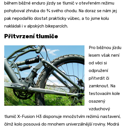
během běžné enduro jízdy se tlumič v otevřeném režimu
pohyboval zhruba do ¾ svého chodu. Na doraz se nám jej
pak nepodařilo dostat prakticky vůbec, a to jsme kolu
nakládali i v alpských bikeparcích.
Přitvrzení tlumiče
Pro běžnou jízdu
lesem však není
od věci si
odpružení
přitvrdit či
zamknout. Na
testovacím kole
osazený
vzduchový
tlumič X-Fusion H3 disponuje množstvím režimů nastavení,
čímž kolo posouvá do mnohem univerzálnější roviny. Modrá