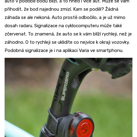
auto v podobě bodů blíží, a to hned i více aut. Může se vám
přihodit, že bod najednou zmizí. Kam se poděl? Žádná
záhada se ale nekoná. Auto prostě odbočilo, a je už mimo
dosah radaru. Signalizace na cyklocomputeru může také
zčervenat. To znamená, že auto se k vám blíží rychleji, než je
záhodno. O to rychleji se uklidíte co nejvíce k okraji vozovky.
Podobná signalizace je i na aplikaci Varia ve smartphonu.