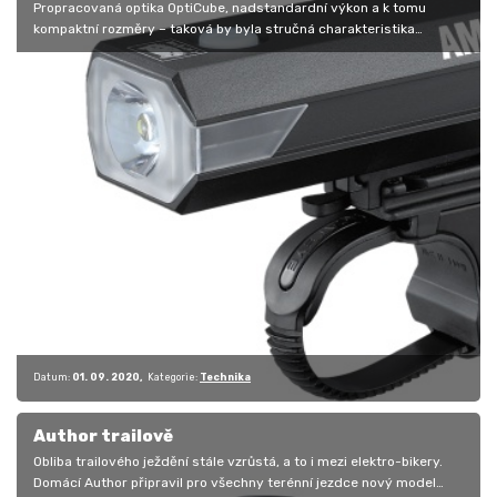
Propracovaná optika OptiCube, nadstandardní výkon a k tomu
kompaktní rozměry – taková by byla stručná charakteristika
předního světla…
Datum:
01. 09. 2020
Kategorie:
Technika
Author trailově
Obliba trailového ježdění stále vzrůstá, a to i mezi elektro-bikery.
Domácí Author připravil pro všechny terénní jezdce nový model