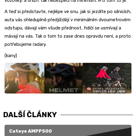
vozovky, a snížit tak nebezpečí na minimum. A o tom to je.
A teď si představte, nejlépe ve snu, jak si jezdíte po silnicích,
auta vás ohleduplně předjíždějí v minimálním dvoumetrovém
odstupu, dávají vám všude přednost, řidiči se usmívají a
mávají na vás. Tak o tom to zase dnes opravdu není, a proto
potřebujeme radary.
(kany)
DALŠÍ ČLÁNKY
Cateye AMPP500