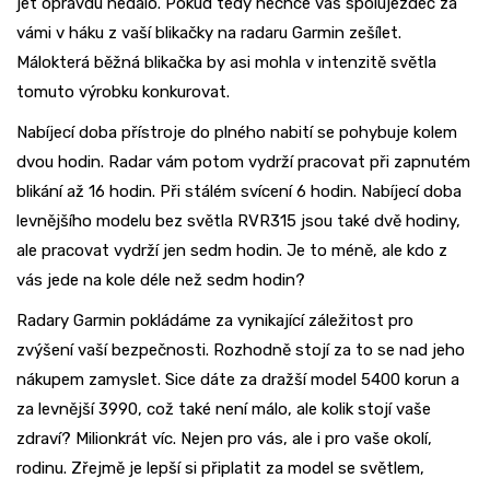
jet opravdu nedalo. Pokud tedy nechce váš spolujezdec za
vámi v háku z vaší blikačky na radaru Garmin zešílet.
Málokterá běžná blikačka by asi mohla v intenzitě světla
tomuto výrobku konkurovat.
Nabíjecí doba přístroje do plného nabití se pohybuje kolem
dvou hodin. Radar vám potom vydrží pracovat při zapnutém
blikání až 16 hodin. Při stálém svícení 6 hodin. Nabíjecí doba
levnějšího modelu bez světla RVR315 jsou také dvě hodiny,
ale pracovat vydrží jen sedm hodin. Je to méně, ale kdo z
vás jede na kole déle než sedm hodin?
Radary Garmin pokládáme za vynikající záležitost pro
zvýšení vaší bezpečnosti. Rozhodně stojí za to se nad jeho
nákupem zamyslet. Sice dáte za dražší model 5400 korun a
za levnější 3990, což také není málo, ale kolik stojí vaše
zdraví? Milionkrát víc. Nejen pro vás, ale i pro vaše okolí,
rodinu. Zřejmě je lepší si připlatit za model se světlem,