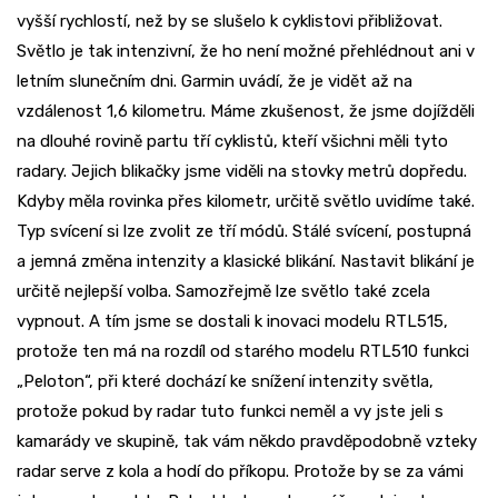
vyšší rychlostí, než by se slušelo k cyklistovi přibližovat.
Světlo je tak intenzivní, že ho není možné přehlédnout ani v
letním slunečním dni. Garmin uvádí, že je vidět až na
vzdálenost 1,6 kilometru. Máme zkušenost, že jsme dojížděli
na dlouhé rovině partu tří cyklistů, kteří všichni měli tyto
radary. Jejich blikačky jsme viděli na stovky metrů dopředu.
Kdyby měla rovinka přes kilometr, určitě světlo uvidíme také.
Typ svícení si lze zvolit ze tří módů. Stálé svícení, postupná
a jemná změna intenzity a klasické blikání. Nastavit blikání je
určitě nejlepší volba. Samozřejmě lze světlo také zcela
vypnout. A tím jsme se dostali k inovaci modelu RTL515,
protože ten má na rozdíl od starého modelu RTL510 funkci
„Peloton“, při které dochází ke snížení intenzity světla,
protože pokud by radar tuto funkci neměl a vy jste jeli s
kamarády ve skupině, tak vám někdo pravděpodobně vzteky
radar serve z kola a hodí do příkopu. Protože by se za vámi