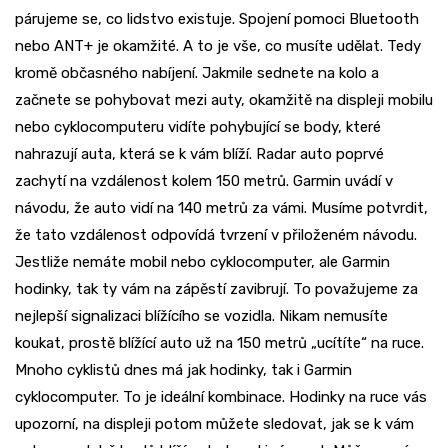
párujeme se, co lidstvo existuje. Spojení pomoci Bluetooth
nebo ANT+ je okamžité. A to je vše, co musíte udělat. Tedy
kromě občasného nabíjení. Jakmile sednete na kolo a
začnete se pohybovat mezi auty, okamžitě na displeji mobilu
nebo cyklocomputeru vidíte pohybující se body, které
nahrazují auta, která se k vám blíží. Radar auto poprvé
zachytí na vzdálenost kolem 150 metrů. Garmin uvádí v
návodu, že auto vidí na 140 metrů za vámi. Musíme potvrdit,
že tato vzdálenost odpovídá tvrzení v přiloženém návodu.
Jestliže nemáte mobil nebo cyklocomputer, ale Garmin
hodinky, tak ty vám na zápěstí zavibrují. To považujeme za
nejlepší signalizaci blížícího se vozidla. Nikam nemusíte
koukat, prostě blížící auto už na 150 metrů „ucítíte“ na ruce.
Mnoho cyklistů dnes má jak hodinky, tak i Garmin
cyklocomputer. To je ideální kombinace. Hodinky na ruce vás
upozorní, na displeji potom můžete sledovat, jak se k vám