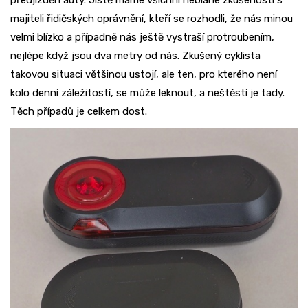
předjížděn auty. Jistě máme všichni neblahé zkušenosti s
majiteli řidičských oprávnění, kteří se rozhodli, že nás minou
velmi blízko a případně nás ještě vystraší protroubením,
nejlépe když jsou dva metry od nás. Zkušený cyklista
takovou situaci většinou ustojí, ale ten, pro kterého není
kolo denní záležitostí, se může leknout, a neštěstí je tady.
Těch případů je celkem dost.