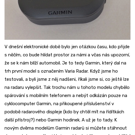
V dnešní elektronické době bylo jen otázkou času, kdo přijde
s něčím, co bude hlídat prostor za námi a včas nás upozorní,
že se k nám blíží automobil. Je to tedy Garmin, který dal na
trh první model s označením Varia Radar. Když jsme ho
testovali, a byli jsme z něj nadšeni, říkali jsme si, co ještě lze
na radaru vylepšit. Tak trochu nám u tohoto modelu chybělo
spárování s mobilním telefonem a nebýt odkázán pouze na
cyklocomputer Garmin, na přikoupené příslušenství v
podobě radarového displeje (kdo by chtěl mít na řídítkách
další přístroj?) nebo Garmin hodinek. A už je to tady. K
novým dvěma modelům Garmin radarů si můžete stáhnout