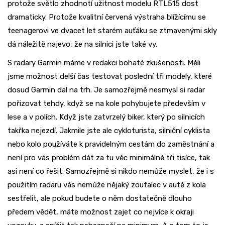
protože světlo zhodnotí užitnost modelu RTL515 dost
dramaticky. Protože kvalitní červená výstraha blížícímu se
teenagerovi ve dvacet let starém auťáku se ztmavenými skly
dá náležitě najevo, že na silnici jste také vy.
S radary Garmin máme v redakci bohaté zkušenosti. Měli
jsme možnost delší čas testovat poslední tři modely, které
dosud Garmin dal na trh. Je samozřejmě nesmysl si radar
pořizovat tehdy, když se na kole pohybujete především v
lese a v polích. Když jste zatvrzelý biker, který po silnicích
takřka nejezdí. Jakmile jste ale cykloturista, silniční cyklista
nebo kolo používáte k pravidelným cestám do zaměstnání a
není pro vás problém dát za tu věc minimálně tři tisíce, tak
asi není co řešit. Samozřejmě si nikdo nemůže myslet, že i s
použitím radaru vás nemůže nějaký zoufalec v autě z kola
sestřelit, ale pokud budete o něm dostatečně dlouho
předem vědět, máte možnost zajet co nejvíce k okraji