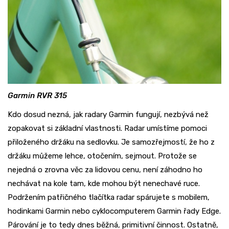
Garmin RVR 315
Kdo dosud nezná, jak radary Garmin fungují, nezbývá než
zopakovat si základní vlastnosti. Radar umístíme pomoci
přiloženého držáku na sedlovku. Je samozřejmostí, že ho z
držáku můžeme lehce, otočením, sejmout. Protože se
nejedná o zrovna věc za lidovou cenu, není záhodno ho
nechávat na kole tam, kde mohou být nenechavé ruce.
Podržením patřičného tlačítka radar spárujete s mobilem,
hodinkami Garmin nebo cyklocomputerem Garmin řady Edge.
Párování je to tedy dnes běžná, primitivní činnost. Ostatně,