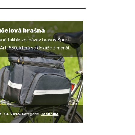
účelová brašna
sně takhle zní název brašny Sport
 Art. 550, která se dokáže z menší
pro jednodenní výlet proměnit hned
rašnu o…
3. 10. 2016
Kategorie:
Technika