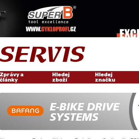
Zprávy a
Hledej
Hledej
články
zboží
značku