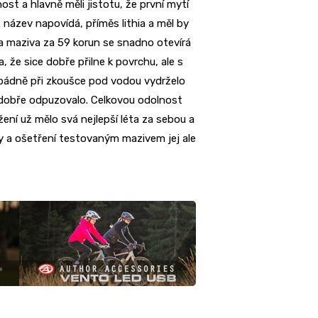
ost a hlavně měli jistotu, že první mytí
 název napovídá, příměs lithia a měl by
a maziva za 59 korun se snadno otevírá
, že sice dobře přilne k povrchu, ale s
opádně při zkoušce pod vodou vydrželo
u dobře odpuzovalo. Celkovou odolnost
žení už mělo svá nejlepší léta za sebou a
ky a ošetření testovaným mazivem jej ale