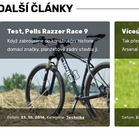
DALŠÍ ČLÁNKY
Test, Pells Razzer Race 9
Více
Když zabrousíme do konstrukční historie
Tak pře
domácí značky, planžetová zadní stavba ji
Arsenal
provází už od počátků a v současné přemíře
brašny 
karbonu na ni…
v trojb
Datum:
23. 10. 2016
Kategorie:
Technika
Datum:
2