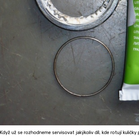
Když už se rozhodneme servisovat jakýkoliv díl, kde rotují kuličk