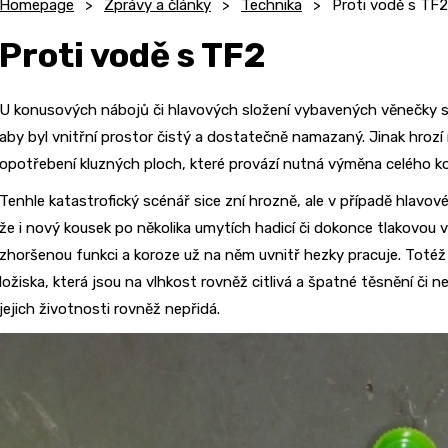
Homepage
Zprávy a články
Technika
Proti vodě s TF2
Proti vodě s TF2
U konusových nábojů či hlavových složení vybavených věnečky s 
aby byl vnitřní prostor čistý a dostatečně namazaný. Jinak hrozí
opotřebení kluzných ploch, které provází nutná výměna celého 
Tenhle katastrofický scénář sice zní hrozně, ale v případě hlavov
že i nový kousek po několika umytích hadicí či dokonce tlakovo
zhoršenou funkci a koroze už na něm uvnitř hezky pracuje. Totéž 
ložiska, která jsou na vlhkost rovněž citlivá a špatné těsnění či
jejich životnosti rovněž nepřidá.