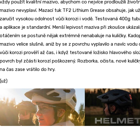
vždy použít kvalitní mazivo, abychom co nejvíce prodloužili životn
mazivo nevyplaví. Mazací tuk TF2 Lithium Grease obsahuje, jak už
zaručit vysokou odolnost vůči korozi i vodě. Testovaná 400g tub
a aplikace je standardní. Menší lepivost maziva při zkoušce ukázala
otáčením se postuně nějak extrémně nenabaluje na kuličky. Kad
mazivo velice slušně, aniž by se z povrchu vyplavilo a navíc vod
vůči korozi prověří až čas, i když testované ložisko hlavového slo
povrch byl zčásti korozí poškozený. Rozborka, očista, nové kulič
na čas zase vrátilo do hry.
(už)