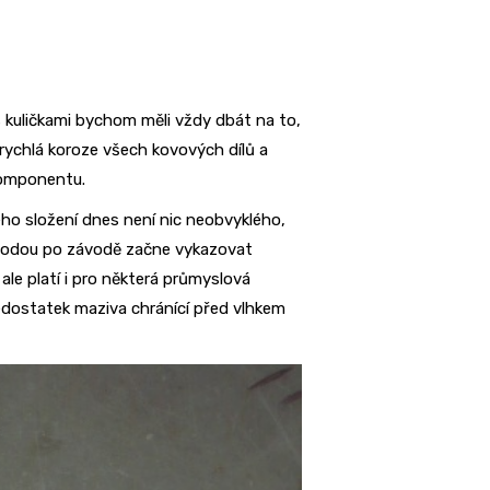
kuličkami bychom měli vždy dbát na to,
 rychlá koroze všech kovových dílů a
komponentu.
ého složení dnes není nic neobvyklého,
u vodou po závodě začne vykazovat
ale platí i pro některá průmyslová
 nedostatek maziva chránící před vlhkem