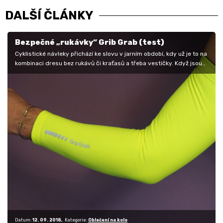
DALŠÍ ČLÁNKY
Bezpečné „rukávky“ Grib Grab (test)
Cyklistické návleky přichází ke slovu v jarním období, kdy už je to na
kombinaci dresu bez rukávů či kraťasů a třeba vestičky. Když jsou…
Datum:
12. 09. 2018
Kategorie:
Oblečení na kolo