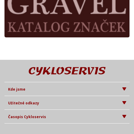
Kde jsme
Užitečné odkazy
Časopis Cykloservis