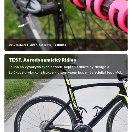
Datum:
22. 04. 2017
Kategorie:
Technika
TEST, Aerodynamický Ridley
Touha po vysokých rychlostech, nepřehlédnutelný design a
špičkové prvky konstrukce – o tom všem bude následující test. Měli
jsme totiž…