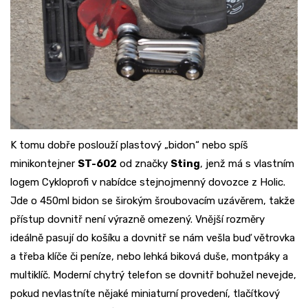
K tomu dobře poslouží plastový „bidon“ nebo spíš
minikontejner
ST-602
od značky
Sting
, jenž má s vlastním
logem Cykloprofi v nabídce stejnojmenný dovozce z Holic.
Jde o 450ml bidon se širokým šroubovacím uzávěrem, takže
přístup dovnitř není výrazně omezený. Vnější rozměry
ideálně pasují do košíku a dovnitř se nám vešla buď větrovka
a třeba klíče či peníze, nebo lehká biková duše, montpáky a
multiklíč. Moderní chytrý telefon se dovnitř bohužel nevejde,
pokud nevlastníte nějaké miniaturní provedení, tlačítkový