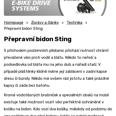
Homepage
Zprávy a články
Technika
Přepravní bidon Sting
Přepravní bidon Sting
S příchodem podzimních plískanic přichází nutnost chránit
převážené věci proti vodě a blátu. Někdo to neřeší a
podsedlovka od bláta mu na jeho duši a nářadí stačí. V
případě pláštěnky klidně riskne její zablácení v zadní kapse
dresu či bundy. Někdo má ovšem rád jistotu a také prázdné
kapsy či záda bez batohu.
Kromě vodotěsných brašniček a speciálních obalů na mobil
existuje také možnost vozit věci perfektně ochráněné v
košíku na bidon. Kdo vozí dva košíky, málokdy od podzimu do