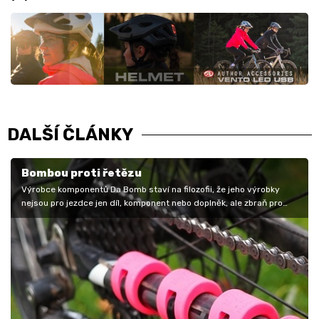
DALŠÍ ČLÁNKY
Bombou proti řetězu
Výrobce komponentů Da Bomb staví na filozofii, že jeho výrobky
nejsou pro jezdce jen díl, komponent nebo doplněk, ale zbraň pro
lepší…