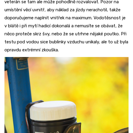
veterán se tam ale může pohodlně rozvalovat. Pozor na
umístění věcí uvnitř, aby náklad za jízdy nerachotil, takže
doporučujeme naplnit vnitřek na maximum. Vodotěsnost je
v blátě i při mytí hadicí dokonalá a nemusíte se obávat, že
něco proteče skrz švy, nebo že se utrhne nějaké poutko. Při
testu pod vodou sice bublinky vzduchu unikaly, ale to už byla
opravdu extrémní zkouška.