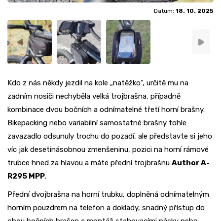
Datum:
18. 10. 2025
Kdo z nás někdy jezdil na kole „natěžko“, určitě mu na
zadním nosiči nechyběla velká trojbrašna, případně
kombinace dvou bočních a odnímatelné třetí horní brašny.
Bikepacking nebo variabilní samostatné brašny tohle
zavazadlo odsunuly trochu do pozadí, ale představte si jeho
víc jak desetinásobnou zmenšeninu, pozici na horní rámové
trubce hned za hlavou a máte přední trojbrašnu
Author A-
R295 MPP
.
Přední dvojbrašna na horní trubku, doplněná odnímatelným
horním pouzdrem na telefon a doklady, snadný přístup do