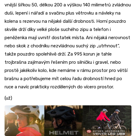
vnější šířkou 50, délkou 200 a výškou 140 milimetrů zvládnou
duši, lepení i nářadí a svačinu plus větrovku a návleky na
kolena s rezervou na nějaké další drobnosti. Horní pouzdro
skvěle drží díky velké ploše suchého zipu a telefon i
peněženka mají uvnitř dostatek místa. Ani nějaká nerovnost
nebo skok z chodníku nezvládnou suchý zip „utrhnout“,
takže pouzdro spolehlivě drží. Za 995 korun je tahle
trojbrašna zajímavým řešením pro silničku i gravel, nebo
prostě jakékoliv kolo, kde nemáme v rámu prostor pro větší
brašnu a potřebujeme mít celou řadu drobností hned po
ruce a navíc prakticky rozdělených do vícero prostor.
(už)