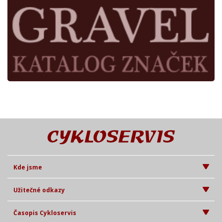
Kde jsme
Užitečné odkazy
Časopis Cykloservis