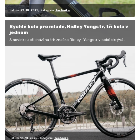
Datum:
22. 10. 2025
Kategorie:
Technika
Rychlé kolo pro mladé, Ridley Yungstr, tři kola v
jednom
S novinkou přichází na trh značka Ridley. Yungstr v sobě skrývá
hned tři kola – silniční, cyklokrosové a gravel. Kolo pro věkovou…
Datum:
13. 11. 2025
Kategorie:
Technika