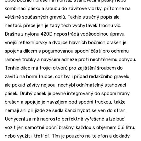
obou bočních brašen a montáž stahovacími pásky nebo
kombinací pásku a šroubu do závitové vložky, přítomné na
většině současných gravelů. Takhle stručný popis ale
nestačí, přece jen je tady těch vychytávek trochu víc.
Brašna z nylonu 420D nepostrádá voděodolnou úpravu,
vnější reflexní prvky a dvojice hlavních bočních brašen je
spojena dílcem s pogumovanou spodní částí pro ochranu
rámové trubky a navýšení adheze proti nechtěnému pohybu.
Tenhle dílec má trojici otvorů pro zajištění šroubem do
závitů na horní trubce, což byl i případ redakčního gravelu,
ale pokud závity nejsou, nechybí odnímatelný stahovací
pásek. Druhý pásek je pevně integrovaný do spodní hrany
brašen a spojuje je navzájem pod spodní trubkou, takže
nemají ani při jízdě ze sedla šanci hýbat se ven do stran.
Uchycení za mě naprosto perfektně vyřešené a lze buď
vozit jen samotné boční brašny, každou s objemem 0,6 litru,
nebo využít i třetí díl. Tím je pouzdro na telefon a doklady,