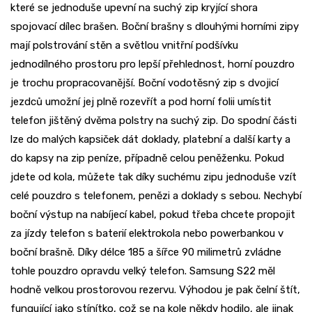
které se jednoduše upevní na suchý zip kryjící shora
spojovací dílec brašen. Boční brašny s dlouhými horními zipy
mají polstrování stěn a světlou vnitřní podšívku
jednodílného prostoru pro lepší přehlednost, horní pouzdro
je trochu propracovanější. Boční vodotěsný zip s dvojicí
jezdců umožní jej plně rozevřít a pod horní folii umístit
telefon jištěný dvěma polstry na suchý zip. Do spodní části
lze do malých kapsiček dát doklady, platební a další karty a
do kapsy na zip peníze, případně celou peněženku. Pokud
jdete od kola, můžete tak díky suchému zipu jednoduše vzít
celé pouzdro s telefonem, penězi a doklady s sebou. Nechybí
boční výstup na nabíjecí kabel, pokud třeba chcete propojit
za jízdy telefon s baterií elektrokola nebo powerbankou v
boční brašně. Díky délce 185 a šířce 90 milimetrů zvládne
tohle pouzdro opravdu velký telefon. Samsung S22 měl
hodně velkou prostorovou rezervu. Výhodou je pak čelní štít,
fungující jako stínítko, což se na kole někdy hodilo, ale jinak