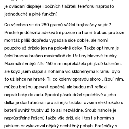
je ovládání displeje i bočních tlačítek telefonu naprosto
jednoduché a plně funkční.
Co všechno se do 280 gramů vážící trojbrašny vejde?
Předně je důležitá adekvátní pozice na horní trubce, protože
montáž příliš dopředu vypadala sice dobře, ale horní
pouzdro už drželo jen na polovině délky. Takže optimum je
čelní hranou brašen maximálně do třetiny hlavové trubky.
Maximální vnější šíře 160 mm nepřekážela při jízdě kolenům,
ale když jsem šlapal s nohama víc skloněnýma k rámu, bylo
to už lehce na hraně. Ti, co koleny opravdu skoro „lížou“ rám,
můžou brašnu upevnit opačně, ale budou mít reflexi
neprakticky dozadu. Spodní pásek držel spolehlivě a jeho
délka je dostatečná i pro silnější trubku, ovšem elektrokolo s
baterií uvnitř trubky už to asi nezvládne. Šroub nahoře je
neprůstřelné řešení, takže vše drží, ale i test s horním s
páskem nevykazoval nějaký nechtěný pohyb. Brašničky s