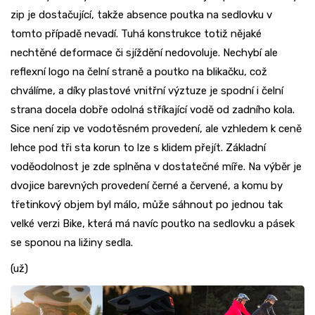
zip je dostačující, takže absence poutka na sedlovku v
tomto případě nevadí. Tuhá konstrukce totiž nějaké
nechtěné deformace či sjíždění nedovoluje. Nechybí ale
reflexní logo na čelní straně a poutko na blikačku, což
chválíme, a díky plastové vnitřní výztuze je spodní i čelní
strana docela dobře odolná stříkající vodě od zadního kola.
Sice není zip ve vodotěsném provedení, ale vzhledem k ceně
lehce pod tři sta korun to lze s klidem přejít. Základní
voděodolnost je zde splněna v dostatečné míře. Na výběr je
dvojice barevných provedení černé a červené, a komu by
třetinkový objem byl málo, může sáhnout po jednou tak
velké verzi Bike, která má navíc poutko na sedlovku a pásek
se sponou na ližiny sedla.
(už)