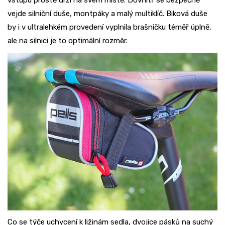
vstupu prostě drží na svém místě. Dovnitř se bezpečně
vejde silniční duše, montpáky a malý multiklíč. Biková duše
by i v ultralehkém provedení vyplnila brašničku téměř úplně,
ale na silnici je to optimální rozměr.
Co se týče uchycení k ližinám sedla, dvojice pásků na suchý