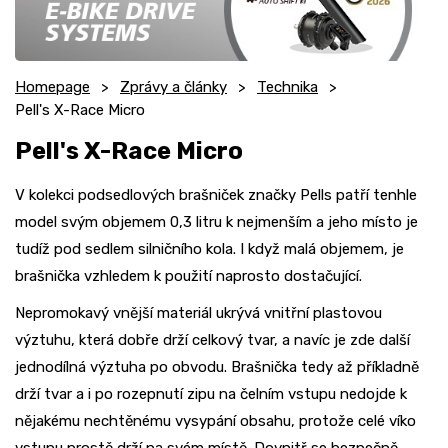
Homepage
Zprávy a články
Technika
Pell's X-Race Micro
Pell's X-Race Micro
V kolekci podsedlových brašniček značky Pells patří tenhle
model svým objemem 0,3 litru k nejmenším a jeho místo je
tudíž pod sedlem silničního kola. I když malá objemem, je
brašnička vzhledem k použití naprosto dostačující.
Nepromokavý vnější materiál ukrývá vnitřní plastovou
výztuhu, která dobře drží celkový tvar, a navíc je zde další
jednodílná výztuha po obvodu. Brašnička tedy až příkladně
drží tvar a i po rozepnutí zipu na čelním vstupu nedojde k
nějakému nechtěnému vysypání obsahu, protože celé víko