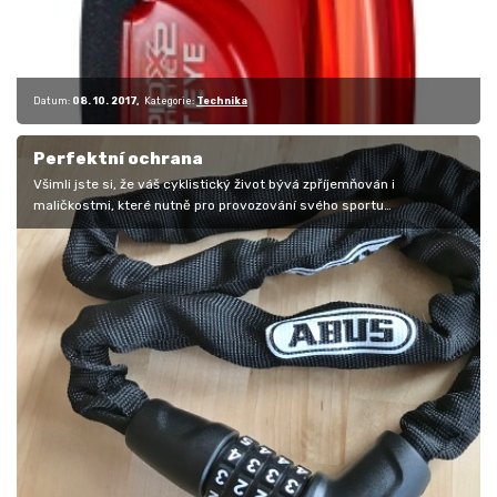
Datum:
08. 10. 2017
Kategorie:
Technika
Perfektní ochrana
Všimli jste si, že váš cyklistický život bývá zpříjemňován i
maličkostmi, které nutně pro provozování svého sportu
potřebujete? Nemusí to…