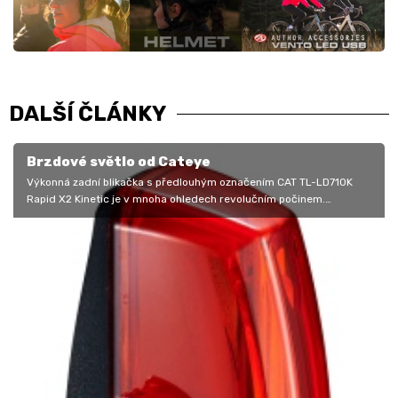
DALŠÍ ČLÁNKY
Brzdové světlo od Cateye
Výkonná zadní blikačka s předlouhým označením CAT TL-LD710K
Rapid X2 Kinetic je v mnoha ohledech revolučním počinem.
Japonská značka Cateye…