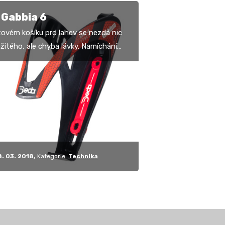
 Gabbia 6
tovém košíku pro lahev se nezdá nic
ložitého, ale chyba lávky. Namíchání
ho poměru mezi pevností uchycení
…
8. 03. 2018
Kategorie:
Technika