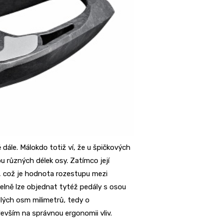
dále. Málokdo totiž ví, že u špičkových
u různých délek osy. Zatímco její
, což je hodnota rozestupu mezi
lně lze objednat tytéž pedály s osou
elých osm milimetrů, tedy o
vším na správnou ergonomii vliv.