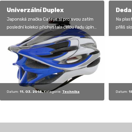
Univerzální Duplex
Deda
Japonská značka Cateye si pro svou zatím
Na plas
poslední kolekci přichystala celou řadu úplně
příliš s
nových světel a blikaček. My jsme
ideální
otestovali…
lahve a
Datum:
11. 03. 2018
Kategorie:
Technika
Datum:
1