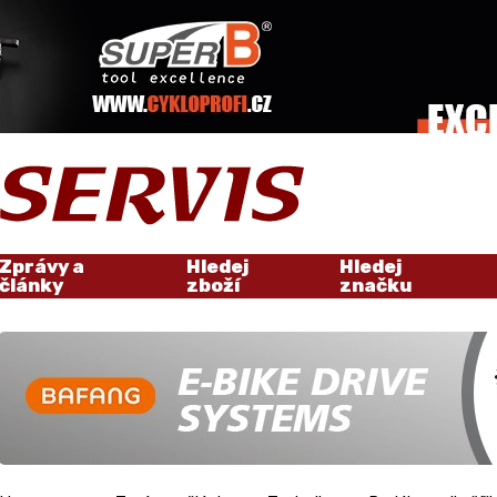
Zprávy a
Hledej
Hledej
články
zboží
značku