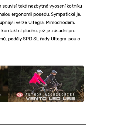
ím souvisí také nezbytné vyosení kotníku
onalou ergonomii posedu. Sympatické je,
tupnější verze Ultegra. Mimochodem,
 kontaktní plochu, jež je zásadní pro
mů, pedály SPD SL řady Ultegra jsou o