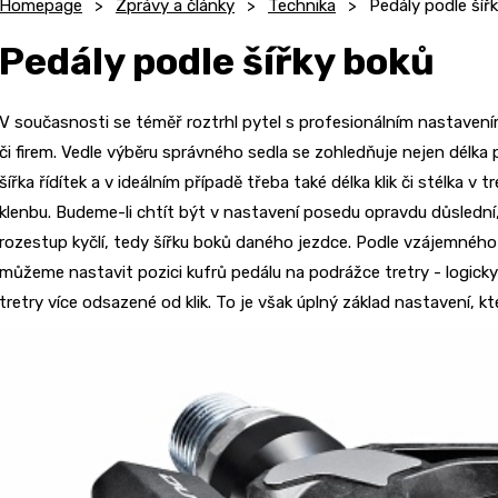
Homepage
Zprávy a články
Technika
Pedály podle šíř
Pedály podle šířky boků
V současnosti se téměř roztrhl pytel s profesionálním nastavení
či firem. Vedle výběru správného sedla se zohledňuje nejen délka 
šířka řídítek a v ideálním případě třeba také délka klik či stélka v 
klenbu. Budeme-li chtít být v nastavení posedu opravdu důslední,
rozestup kyčlí, tedy šířku boků daného jezdce. Podle vzájemnéh
můžeme nastavit pozici kufrů pedálu na podrážce tretry - logicky
tretry více odsazené od klik. To je však úplný základ nastavení, kt