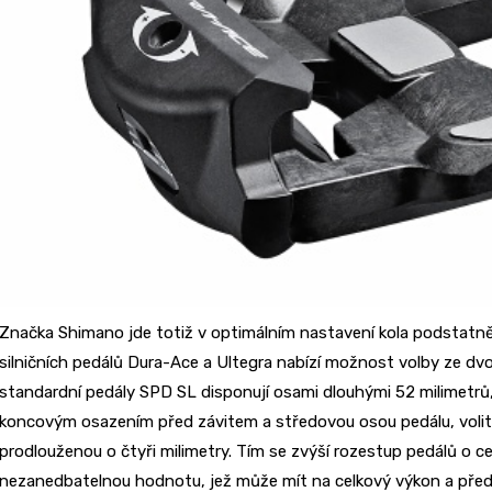
Značka Shimano jde totiž v optimálním nastavení kola podstatně 
silničních pedálů Dura-Ace a Ultegra nabízí možnost volby ze dvo
standardní pedály SPD SL disponují osami dlouhými 52 milimetrů
koncovým osazením před závitem a středovou osou pedálu, volite
prodlouženou o čtyři milimetry. Tím se zvýší rozestup pedálů o c
nezanedbatelnou hodnotu, jež může mít na celkový výkon a přede