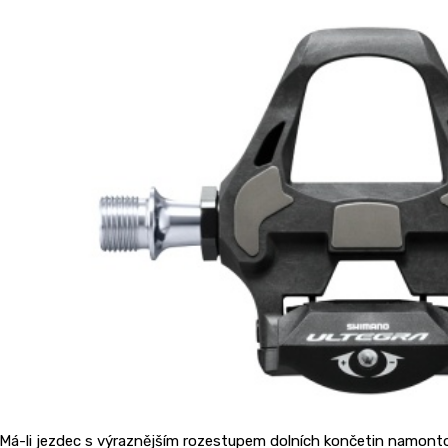
Má-li jezdec s výraznějším rozestupem dolních končetin namont