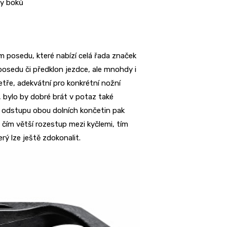
ky boků
m posedu, které nabízí celá řada značek
posedu či předklon jezdce, ale mnohdy i
tretře, adekvátní pro konkrétní nožní
 bylo by dobré brát v potaz také
o odstupu obou dolních končetin pak
 čím větší rozestup mezi kyčlemi, tím
erý lze ještě zdokonalit.