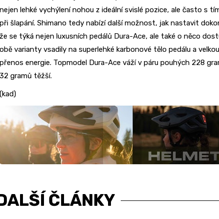
nejen lehké vychýlení nohou z ideální svislé pozice, ale často s t
při šlapání. Shimano tedy nabízí další možnost, jak nastavit dok
že se týká nejen luxusních pedálů Dura-Ace, ale také o něco dos
obě varianty vsadily na superlehké karbonové tělo pedálu a velkou
přenos energie. Topmodel Dura-Ace váží v páru pouhých 228 gra
32 gramů těžší.
(kad)
DALŠÍ ČLÁNKY