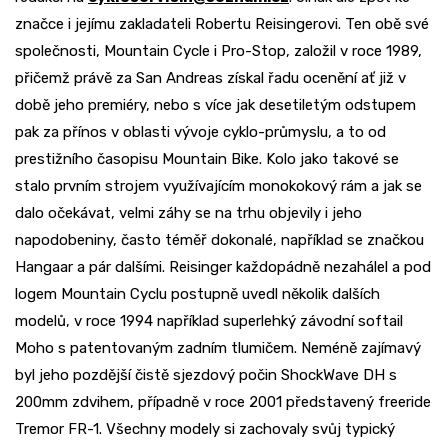
značce i jejímu zakladateli Robertu Reisingerovi. Ten obě své
společnosti, Mountain Cycle i Pro-Stop, založil v roce 1989,
přičemž právě za San Andreas získal řadu ocenění ať již v
době jeho premiéry, nebo s více jak desetiletým odstupem
pak za přínos v oblasti vývoje cyklo-průmyslu, a to od
prestižního časopisu Mountain Bike. Kolo jako takové se
stalo prvním strojem využívajícím monokokový rám a jak se
dalo očekávat, velmi záhy se na trhu objevily i jeho
napodobeniny, často téměř dokonalé, například se značkou
Hangaar a pár dalšími. Reisinger každopádně nezahálel a pod
logem Mountain Cyclu postupně uvedl několik dalších
modelů, v roce 1994 například superlehký závodní softail
Moho s patentovaným zadním tlumičem. Neméně zajímavý
byl jeho pozdější čistě sjezdový počin ShockWave DH s
200mm zdvihem, případně v roce 2001 představený freeride
Tremor FR-1. Všechny modely si zachovaly svůj typický