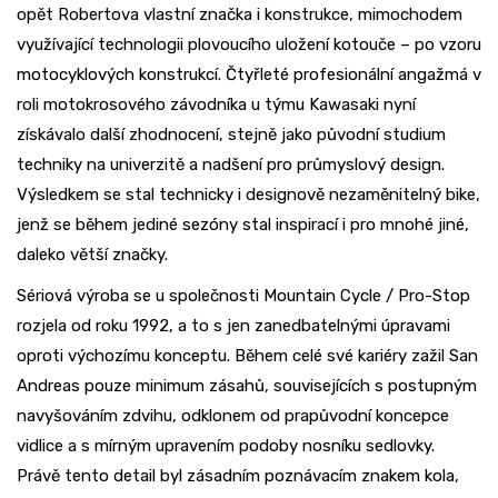
opět Robertova vlastní značka i konstrukce, mimochodem
využívající technologii plovoucího uložení kotouče – po vzoru
motocyklových konstrukcí. Čtyřleté profesionální angažmá v
roli motokrosového závodníka u týmu Kawasaki nyní
získávalo další zhodnocení, stejně jako původní studium
techniky na univerzitě a nadšení pro průmyslový design.
Výsledkem se stal technicky i designově nezaměnitelný bike,
jenž se během jediné sezóny stal inspirací i pro mnohé jiné,
daleko větší značky.
Sériová výroba se u společnosti Mountain Cycle / Pro-Stop
rozjela od roku 1992, a to s jen zanedbatelnými úpravami
oproti výchozímu konceptu. Během celé své kariéry zažil San
Andreas pouze minimum zásahů, souvisejících s postupným
navyšováním zdvihu, odklonem od prapůvodní koncepce
vidlice a s mírným upravením podoby nosníku sedlovky.
Právě tento detail byl zásadním poznávacím znakem kola,