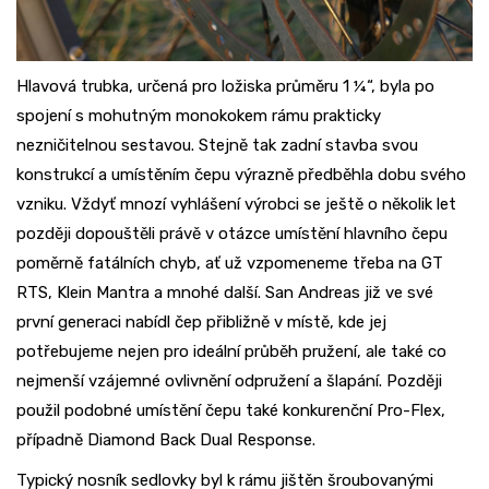
Hlavová trubka, určená pro ložiska průměru 1 ¼“, byla po
spojení s mohutným monokokem rámu prakticky
nezničitelnou sestavou. Stejně tak zadní stavba svou
konstrukcí a umístěním čepu výrazně předběhla dobu svého
vzniku. Vždyť mnozí vyhlášení výrobci se ještě o několik let
později dopouštěli právě v otázce umístění hlavního čepu
poměrně fatálních chyb, ať už vzpomeneme třeba na GT
RTS, Klein Mantra a mnohé další. San Andreas již ve své
první generaci nabídl čep přibližně v místě, kde jej
potřebujeme nejen pro ideální průběh pružení, ale také co
nejmenší vzájemné ovlivnění odpružení a šlapání. Později
použil podobné umístění čepu také konkurenční Pro-Flex,
případně Diamond Back Dual Response.
Typický nosník sedlovky byl k rámu jištěn šroubovanými