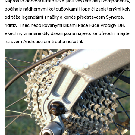
Naprosto dobově autentické jsou veškeré další komponenty,
počínaje nádhernými kotoučovkami Hope či zapletenými koly
od téže legendární značky a konče představcem Syncros,
řídítky Titec nebo kovanými klikami Race Face Prodigy DH.
Všechny zmíněné díly dávají jasně najevo, že původní majitel
na svém Andreasu ani trochu nešetřil.