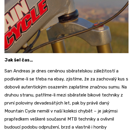
Jak šel čas…
San Andreas je dnes ceněnou sběratelskou záležitostí a
podíváme-li se třeba na ebay, zjistíme, že za zachovalý kus s
dobově autentickým osazením zaplatíme značnou sumu. Na
druhou stranu, patříme-li mezi sběratele bikové techniky z
první poloviny devadesátých let, pak by právě daný
Mountain Cycle neměl v naší kolekci chybět – je jakýmsi
prapředkem veškeré současné MTB techniky a ovlivnil
budoucí podobu odpružení, brzd a vlastně i honby