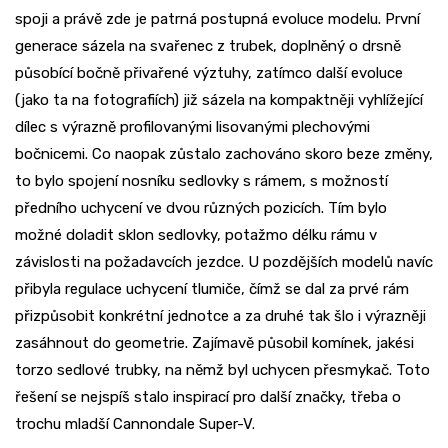
spoji a právě zde je patrná postupná evoluce modelu. První
generace sázela na svařenec z trubek, doplněný o drsně
působící bočně přivařené výztuhy, zatímco další evoluce
(jako ta na fotografiích) již sázela na kompaktněji vyhlížející
dílec s výrazně profilovanými lisovanými plechovými
bočnicemi. Co naopak zůstalo zachováno skoro beze změny,
to bylo spojení nosníku sedlovky s rámem, s možností
předního uchycení ve dvou různých pozicích. Tím bylo
možné doladit sklon sedlovky, potažmo délku rámu v
závislosti na požadavcích jezdce. U pozdějších modelů navíc
přibyla regulace uchycení tlumiče, čímž se dal za prvé rám
přizpůsobit konkrétní jednotce a za druhé tak šlo i výrazněji
zasáhnout do geometrie. Zajímavě působil komínek, jakési
torzo sedlové trubky, na němž byl uchycen přesmykač. Toto
řešení se nejspíš stalo inspirací pro další značky, třeba o
trochu mladší Cannondale Super-V.