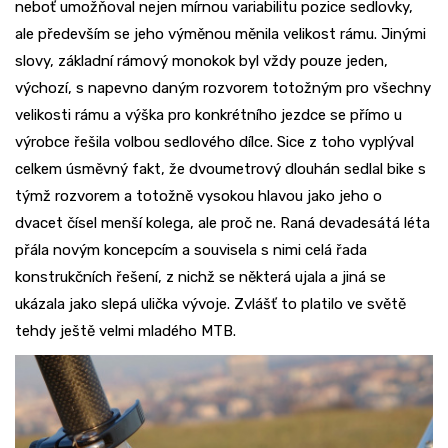
neboť umožňoval nejen mírnou variabilitu pozice sedlovky,
ale především se jeho výměnou měnila velikost rámu. Jinými
slovy, základní rámový monokok byl vždy pouze jeden,
výchozí, s napevno daným rozvorem totožným pro všechny
velikosti rámu a výška pro konkrétního jezdce se přímo u
výrobce řešila volbou sedlového dílce. Sice z toho vyplýval
celkem úsměvný fakt, že dvoumetrový dlouhán sedlal bike s
týmž rozvorem a totožně vysokou hlavou jako jeho o
dvacet čísel menší kolega, ale proč ne. Raná devadesátá léta
přála novým koncepcím a souvisela s nimi celá řada
konstrukčních řešení, z nichž se některá ujala a jiná se
ukázala jako slepá ulička vývoje. Zvlášť to platilo ve světě
tehdy ještě velmi mladého MTB.