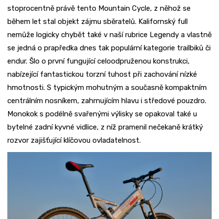
stoprocentně právě tento Mountain Cycle, z něhož se
během let stal objekt zájmu sběratelů. Kalifornský full
nemůže logicky chybět také v naší rubrice Legendy a vlastně
se jedná o prapředka dnes tak populární kategorie trailbiků či
endur. Šlo o první fungující celoodpruženou konstrukci,
nabízející fantastickou torzní tuhost při zachování nízké
hmotnosti. S typickým mohutným a současně kompaktním
centrálním nosníkem, zahrnujícím hlavu i středové pouzdro.
Monokok s podélně svařenými výlisky se opakoval také u
bytelné zadní kyvné vidlice, z níž pramenil nečekaně krátký
rozvor zajišťující klíčovou ovladatelnost.