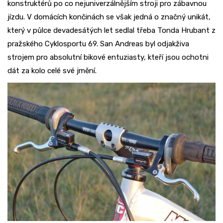
konstruktérů po co nejuniverzálnějším stroji pro zábavnou
jízdu. V domácích končinách se však jedná o značný unikát,
který v půlce devadesátých let sedlal třeba Tonda Hrubant z
pražského Cyklosportu 69. San Andreas byl odjakživa
strojem pro absolutní bikové entuziasty, kteří jsou ochotni
dát za kolo celé své jmění.