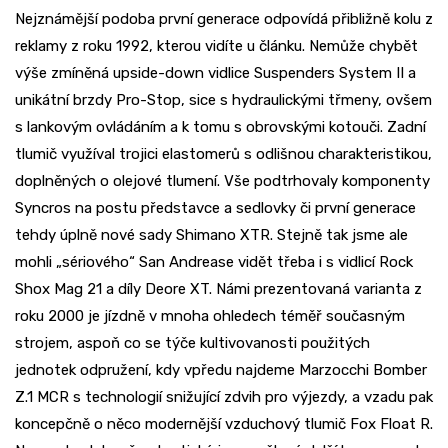
Nejznámější podoba první generace odpovídá přibližně kolu z
reklamy z roku 1992, kterou vidíte u článku. Nemůže chybět
výše zmíněná upside-down vidlice Suspenders System II a
unikátní brzdy Pro-Stop, sice s hydraulickými třmeny, ovšem
s lankovým ovládáním a k tomu s obrovskými kotouči. Zadní
tlumič využíval trojici elastomerů s odlišnou charakteristikou,
doplněných o olejové tlumení. Vše podtrhovaly komponenty
Syncros na postu představce a sedlovky či první generace
tehdy úplně nové sady Shimano XTR. Stejně tak jsme ale
mohli „sériového“ San Andrease vidět třeba i s vidlicí Rock
Shox Mag 21 a díly Deore XT. Námi prezentovaná varianta z
roku 2000 je jízdně v mnoha ohledech téměř současným
strojem, aspoň co se týče kultivovanosti použitých
jednotek odpružení, kdy vpředu najdeme Marzocchi Bomber
Z.1 MCR s technologií snižující zdvih pro výjezdy, a vzadu pak
koncepčně o něco modernější vzduchový tlumič Fox Float R.