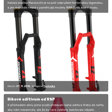
Italská značka Marzocchi je na poli odpružení historickou legendou,
a jen málokdo nemá v paměti její modely 888 či 66, které psaly
historii…
Datum:
07. 11. 2018
Kategorie:
Technika
Bikové aditivum od RSP
S příchodem zimy jsme zvyklí přidávat různá aditiva třeba do nafty,
aby nám nezamrzla, ale že by i pro cyklisty existovalo nějaké