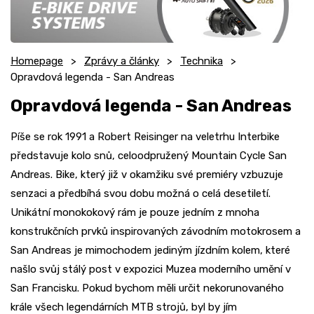
Homepage
Zprávy a články
Technika
Opravdová legenda - San Andreas
Opravdová legenda - San Andreas
Píše se rok 1991 a Robert Reisinger na veletrhu Interbike
představuje kolo snů, celoodpružený Mountain Cycle San
Andreas. Bike, který již v okamžiku své premiéry vzbuzuje
senzaci a předbíhá svou dobu možná o celá desetiletí.
Unikátní monokokový rám je pouze jedním z mnoha
konstrukčních prvků inspirovaných závodním motokrosem a
San Andreas je mimochodem jediným jízdním kolem, které
našlo svůj stálý post v expozici Muzea moderního umění v
San Francisku. Pokud bychom měli určit nekorunovaného
krále všech legendárních MTB strojů, byl by jím