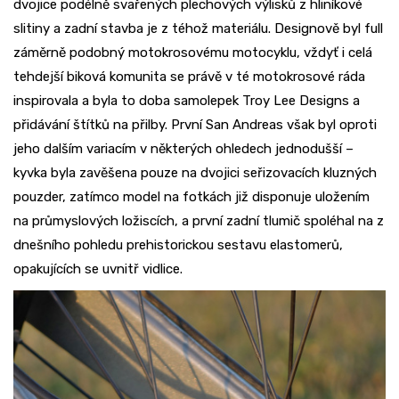
dvojice podélně svařených plechových výlisků z hliníkové
slitiny a zadní stavba je z téhož materiálu. Designově byl full
záměrně podobný motokrosovému motocyklu, vždyť i celá
tehdejší biková komunita se právě v té motokrosové ráda
inspirovala a byla to doba samolepek Troy Lee Designs a
přidávání štítků na přilby. První San Andreas však byl oproti
jeho dalším variacím v některých ohledech jednodušší –
kyvka byla zavěšena pouze na dvojici seřizovacích kluzných
pouzder, zatímco model na fotkách již disponuje uložením
na průmyslových ložiscích, a první zadní tlumič spoléhal na z
dnešního pohledu prehistorickou sestavu elastomerů,
opakujících se uvnitř vidlice.