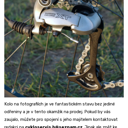
Kolo na fotografiích je ve fantastickém stavu bez jediné
odřeniny a je v tento okamžik na prodej. Pokud by vás
zaujalo, můžete pro spojení s jeho majitelem kontaktovat
redakci na
cykloservis.h@seznam.cz
. Jinak ale zpět ke