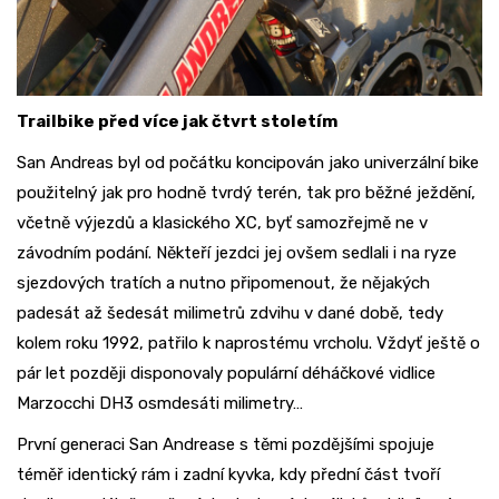
Trailbike před více jak čtvrt stoletím
San Andreas byl od počátku koncipován jako univerzální bike
použitelný jak pro hodně tvrdý terén, tak pro běžné ježdění,
včetně výjezdů a klasického XC, byť samozřejmě ne v
závodním podání. Někteří jezdci jej ovšem sedlali i na ryze
sjezdových tratích a nutno připomenout, že nějakých
padesát až šedesát milimetrů zdvihu v dané době, tedy
kolem roku 1992, patřilo k naprostému vrcholu. Vždyť ještě o
pár let později disponovaly populární déháčkové vidlice
Marzocchi DH3 osmdesáti milimetry…
První generaci San Andrease s těmi pozdějšími spojuje
téměř identický rám i zadní kyvka, kdy přední část tvoří