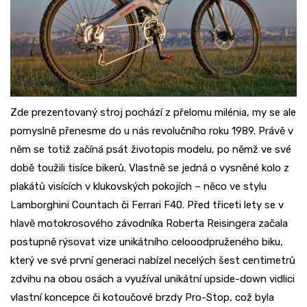
Zde prezentovaný stroj pochází z přelomu milénia, my se ale
pomyslně přenesme do u nás revolučního roku 1989. Právě v
něm se totiž začíná psát životopis modelu, po němž ve své
době toužili tisíce bikerů. Vlastně se jedná o vysněné kolo z
plakátů visících v klukovských pokojích – něco ve stylu
Lamborghini Countach či Ferrari F40. Před třiceti lety se v
hlavě motokrosového závodníka Roberta Reisingera začala
postupně rýsovat vize unikátního celooodpruženého biku,
který ve své první generaci nabízel necelých šest centimetrů
zdvihu na obou osách a využíval unikátní upside-down vidlici
vlastní koncepce či kotoučové brzdy Pro-Stop, což byla