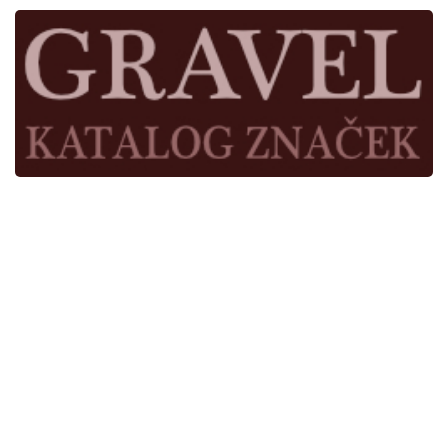
Kde jsme
Užitečné odkazy
Časopis Cykloservis