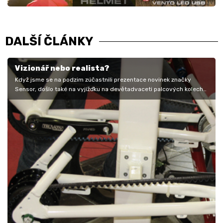
DALŠÍ ČLÁNKY
Vizionář nebo realista?
Když jsme se na podzim zúčastnili prezentace novinek značky
Sensor, došlo také na vyjížďku na devětadvaceti palcových kolech
Niner. Během…