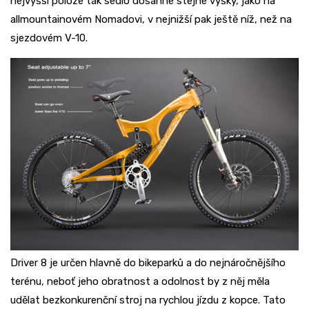
nejvyšší poloze tak sedlo dosáhne stejné výšky, jako na
allmountainovém Nomadovi, v nejnižší pak ještě níž, než na
sjezdovém V-10.
Driver 8 je určen hlavně do bikeparků a do nejnáročnějšího
terénu, neboť jeho obratnost a odolnost by z něj měla
udělat bezkonkurenční stroj na rychlou jízdu z kopce. Tato