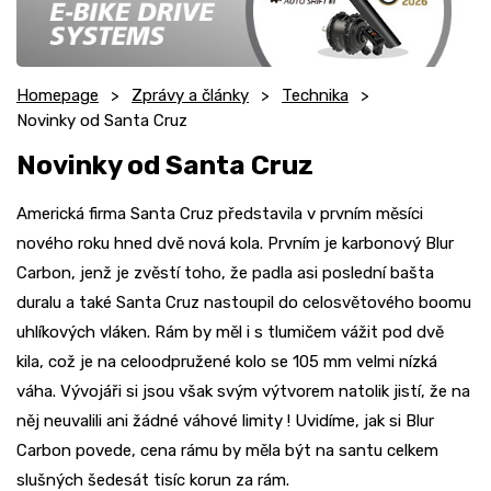
Homepage
Zprávy a články
Technika
Novinky od Santa Cruz
Novinky od Santa Cruz
Americká firma Santa Cruz představila v prvním měsíci
nového roku hned dvě nová kola. Prvním je karbonový Blur
Carbon, jenž je zvěstí toho, že padla asi poslední bašta
duralu a také Santa Cruz nastoupil do celosvětového boomu
uhlíkových vláken. Rám by měl i s tlumičem vážit pod dvě
kila, což je na celoodpružené kolo se 105 mm velmi nízká
váha. Vývojáři si jsou však svým výtvorem natolik jistí, že na
něj neuvalili ani žádné váhové limity ! Uvidíme, jak si Blur
Carbon povede, cena rámu by měla být na santu celkem
slušných šedesát tisíc korun za rám.