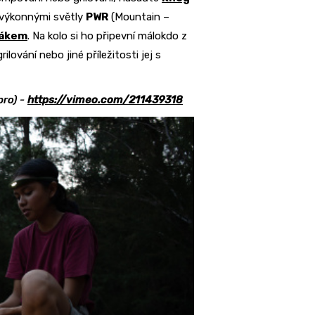
 výkonnými světly
PWR
(Mountain –
rákem
. Na kolo si ho připevní málokdo z
lování nebo jiné příležitosti jej s
pro) -
https://vimeo.com/211439318