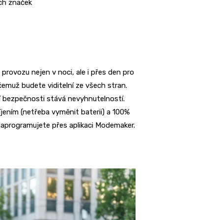
ch značek
 provozu nejen v noci, ale i přes den pro
 čemuž budete viditelní ze všech stran.
ní bezpečnosti stává nevyhnutelností.
jením (netřeba vyměnit baterii) a 100%
naprogramujete přes aplikaci Modemaker.