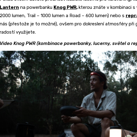
Lantern
na powerbanku
Knog PWR
,
kterou znáte v kombinaci s
2000 lumen, Trail – 1000 lumen a Road – 600 lumen) nebo s
rep
nás (přestože je to možné), ovšem pro dokreslení atmosféry při gri
radostí využijete.
Video Knog PWR (kombinace powerbanky, lucerny, světel a re