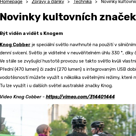
Homepage
Zprávy a články
Technika
Novinky kultovní
Novinky kultovních značek
Být viděn a vidět s Knogem
Knog Cobber
je speciální světlo navrhnuté na použití v silničním
denní svícení. Světlo je viditelné v neuvěřitelném úhlu 330 °, díky
Ve stále se zvyšující hustotě provozu se takto světlo kvůli vlast
Přední (470 lumen) či zadní (270 lumen) s integrovaným USB dobí
vodotěsností můžete využít s několika světelnými režimy, které 
Tu lze využít i u dalších světel australské značky Knog.
Video Knog Cobber -
https://vimeo.com/314401444