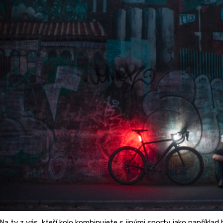
Na ty z vás, kteří kolo kombinujete s jinými sporty jako například