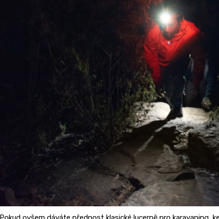
Pokud ovšem dáváte přednost klasické lucerně pro karavaning, k