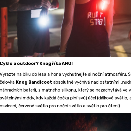
Cyklo a outdoor? Knog říká ANO!
Vyrazte na biku do lesa a hor a vychutnejte si noční atmosféru. Su
čelovka
Knog Bandicoot
absolutně vyčnívá nad ostatními „nud
náhradních baterií, z matného silikonu, který se nezachytává ve v
světelnými módy, kdy každá čočka plní svůj účel (dálkové světlo, e
osvícení, červené světlo pro noční světlo a světlo pro čtení).