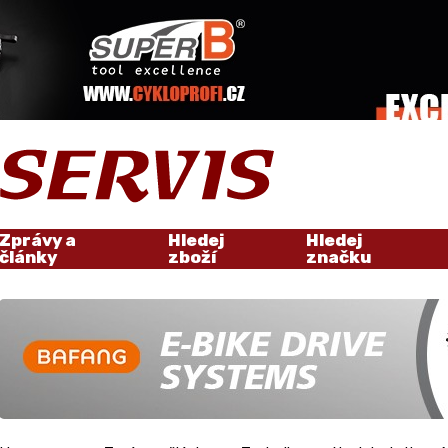
Zprávy a
Hledej
Hledej
články
zboží
značku