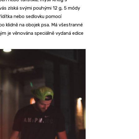
 vás získá svými pouhými 12 g, 5 módy
řídítka nebo sedlovku pomocí
bo klidně na obojek psa. Má všestranné
kterým je věnována speciálně vydaná edice