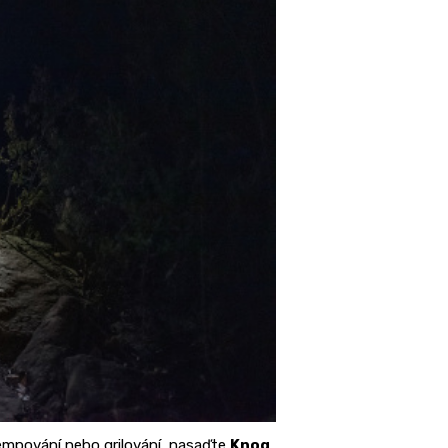
empování nebo grilování, nasaďte
Knog