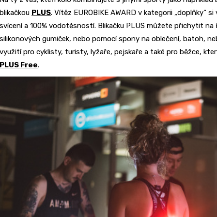
blikačkou
PLUS
. Vítěz EUROBIKE AWARD v kategorii „doplňky“ si
svícení a 100% vodotěsností. Blikačku PLUS můžete přichytit na 
silikonových gumiček, nebo pomocí spony na oblečení, batoh, ne
využití pro cyklisty, turisty, lyžaře, pejskaře a také pro běžce, 
PLUS Free
.