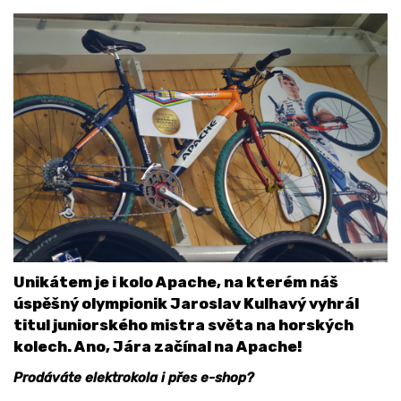
Unikátem je i kolo Apache, na kterém náš
úspěšný olympionik Jaroslav Kulhavý vyhrál
titul juniorského mistra světa na horských
kolech. Ano, Jára začínal na Apache!
Prodáváte elektrokola i přes e-shop?