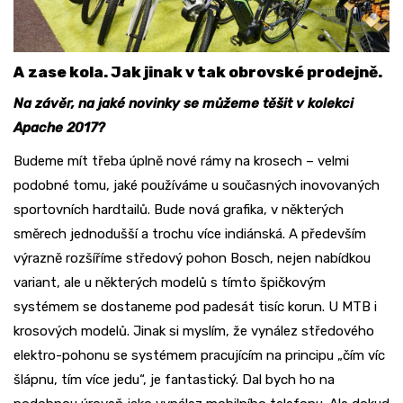
A zase kola. Jak jinak v tak obrovské prodejně.
Na závěr, na jaké novinky se můžeme těšit v kolekci
Apache 2017?
Budeme mít třeba úplně nové rámy na krosech – velmi
podobné tomu, jaké používáme u současných inovovaných
sportovních hardtailů. Bude nová grafika, v některých
směrech jednodušší a trochu více indiánská. A především
výrazně rozšíříme středový pohon Bosch, nejen nabídkou
variant, ale u některých modelů s tímto špičkovým
systémem se dostaneme pod padesát tisíc korun. U MTB i
krosových modelů. Jinak si myslím, že vynález středového
elektro-pohonu se systémem pracujícím na principu „čím víc
šlápnu, tím více jedu“, je fantastický. Dal bych ho na