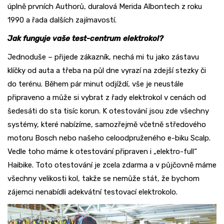
úplně prvních Authorů, duralová Merida Albontech z roku
1990 a řada dalších zajímavostí.
Jak funguje vaše test-centrum elektrokol?
Jednoduše – přijede zákazník, nechá mi tu jako zástavu
klíčky od auta a třeba na půl dne vyrazí na zdejší stezky či
do terénu. Během pár minut odjíždí, vše je neustále
připraveno a může si vybrat z řady elektrokol v cenách od
šedesáti do sta tisíc korun. K otestování jsou zde všechny
systémy, které nabízíme, samozřejmě včetně středového
motoru Bosch nebo našeho celoodpruženého e-biku Scalp.
Vedle toho máme k otestování připraven i „elektro-full“
Haibike. Toto otestování je zcela zdarma a v půjčovně máme
všechny velikosti kol, takže se nemůže stát, že bychom
zájemci nenabídli adekvátní testovací elektrokolo.