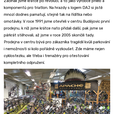
Začínali jsme krátce po revoluci, a to jako výrobce přileb a
komponentů pro triatlon. Na hrazdy s logem DAJ si jistě
mnozí dodnes pamatují, stejně tak na řídítka nebo
omotávky. V roce 1991 jsme otevřeli v centru Budějovic první
prodejnu, k níž jsme krátce nato přidali další, pak jsme se
párkrát stěhovali, až jsme v roce 2005 skončili tady.
Prodejna v centru bývá pro zákazníka tragédií kvůli parkování
i nemožnosti si kolo pořádně vyzkoušet. Zde máme nejen
cyklostezku, ale třeba i trenažéry pro otestování
kompletního odpružení.