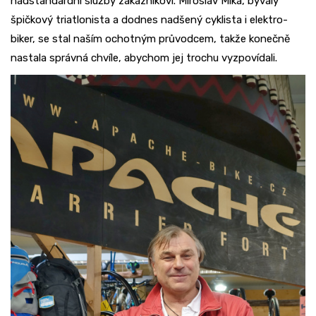
nadstandardní služby zákazníkovi. Miroslav Míka, bývalý
špičkový triatlonista a dodnes nadšený cyklista i elektro-
biker, se stal naším ochotným průvodcem, takže konečně
nastala správná chvíle, abychom jej trochu vyzpovídali.