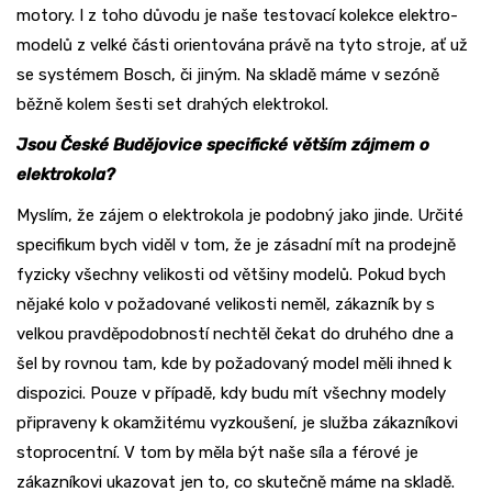
motory. I z toho důvodu je naše testovací kolekce elektro-
modelů z velké části orientována právě na tyto stroje, ať už
se systémem Bosch, či jiným. Na skladě máme v sezóně
běžně kolem šesti set drahých elektrokol.
Jsou České Budějovice specifické větším zájmem o
elektrokola?
Myslím, že zájem o elektrokola je podobný jako jinde. Určité
specifikum bych viděl v tom, že je zásadní mít na prodejně
fyzicky všechny velikosti od většiny modelů. Pokud bych
nějaké kolo v požadované velikosti neměl, zákazník by s
velkou pravděpodobností nechtěl čekat do druhého dne a
šel by rovnou tam, kde by požadovaný model měli ihned k
dispozici. Pouze v případě, kdy budu mít všechny modely
připraveny k okamžitému vyzkoušení, je služba zákazníkovi
stoprocentní. V tom by měla být naše síla a férové je
zákazníkovi ukazovat jen to, co skutečně máme na skladě.