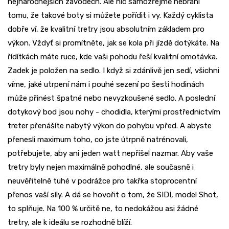
nejnáročnějších závodech. Ale nic samozřejmě nebrání
tomu, že takové boty si můžete pořídit i vy. Každý cyklista
dobře ví, že kvalitní tretry jsou absolutním základem pro
výkon. Vždyť si promítněte, jak se kola při jízdě dotýkáte. Na
řídítkách máte ruce, kde vaši pohodu řeší kvalitní omotávka.
Zadek je položen na sedlo. I když si zdánlivě jen sedí, všichni
víme, jaké utrpení nám i pouhé sezení po šesti hodinách
může přinést špatné nebo nevyzkoušené sedlo. A poslední
dotykový bod jsou nohy - chodidla, kterými prostřednictvím
treter přenášíte nabytý výkon do pohybu vpřed. A abyste
přenesli maximum toho, co jste útrpně natrénovali,
potřebujete, aby ani jeden watt nepřišel nazmar. Aby vaše
tretry byly nejen maximálně pohodlné, ale současně i
neuvěřitelně tuhé v podrážce pro takřka stoprocentní
přenos vaší síly. A dá se hovořit o tom, že SIDI, model Shot,
to splňuje. Na 100 % určitě ne, to nedokážou asi žádné
tretry, ale k ideálu se rozhodně blíží.