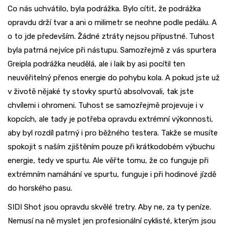
Co nás uchvátilo, byla podrážka. Bylo cítit, že podrážka
opravdu drží tvar a ani o milimetr se neohne podle pedálu. A
o to jde především. Žádné ztráty nejsou přípustné. Tuhost
byla patrná nejvíce při nástupu. Samozřejmě z vás spurtera
Greipla podrážka neudělá, ale i laik by asi pocítil ten
neuvěřitelný přenos energie do pohybu kola. A pokud jste už
v životě nějaké ty stovky spurtů absolvovali, tak jste
chvílemi i ohromeni. Tuhost se samozřejmě projevuje i v
kopcích, ale tady je potřeba opravdu extrémní výkonnosti,
aby byl rozdíl patrný i pro běžného testera. Takže se musíte
spokojit s naším zjištěním pouze při krátkodobém výbuchu
energie, tedy ve spurtu. Ale věřte tomu, že co funguje při
extrémním namáhání ve spurtu, funguje i při hodinové jízdě
do horského pasu.
SIDI Shot jsou opravdu skvělé tretry. Aby ne, za ty peníze.
Nemusí na ně myslet jen profesionální cyklisté, kterým jsou