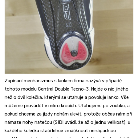
Zapínací mechanizmus s lankem firma nazývá v případě
tohoto modelu Central Double Tecno-3. Nejde o nic jiného
než o dvě kolečka, kterými se utahuje a povoluje lanko. Vše
můžeme provádět v mikro krocích. Utahujeme po zoubku, a
pokud chceme za jízdy nohám ulevit, protože občas nám při
námaze nohy natečou (SIDI uvádí, že až o jednu velikost), u
každého kolečka stačí lehce zmáčknout nenápadnou