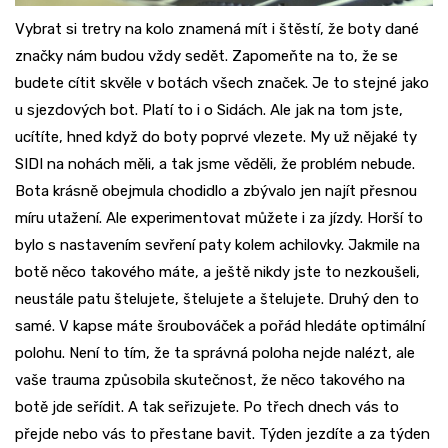
Vybrat si tretry na kolo znamená mít i štěstí, že boty dané
značky nám budou vždy sedět. Zapomeňte na to, že se
budete cítit skvěle v botách všech značek. Je to stejné jako
u sjezdových bot. Platí to i o Sidách. Ale jak na tom jste,
ucítíte, hned když do boty poprvé vlezete. My už nějaké ty
SIDI na nohách měli, a tak jsme věděli, že problém nebude.
Bota krásně obejmula chodidlo a zbývalo jen najít přesnou
míru utažení. Ale experimentovat můžete i za jízdy. Horší to
bylo s nastavením sevření paty kolem achilovky. Jakmile na
botě něco takového máte, a ještě nikdy jste to nezkoušeli,
neustále patu štelujete, štelujete a štelujete. Druhý den to
samé. V kapse máte šroubováček a pořád hledáte optimální
polohu. Není to tím, že ta správná poloha nejde nalézt, ale
vaše trauma způsobila skutečnost, že něco takového na
botě jde seřídit. A tak seřizujete. Po třech dnech vás to
přejde nebo vás to přestane bavit. Týden jezdíte a za týden