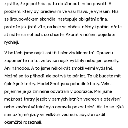
zjistíte, že je potřeba patu dotáhnout, nebo povolit. A
problém, který byl především ve vaší hlavě, je vyřešen. Hra
se šroubováčkem skončila, nastupuje obligátní dřina,
protože jak jistě víte, na kole se občas, někdy i pořád, dřete,
ať máte na nohách, co chcete. Akorát v něčem pojedete
rychleji.
V botách jsme najeli asi tři tisícovky kilometrů. Opravdu
zapomeňte na to, že by se nějak vytáhly nebo jen povolily.
Ani náhodou. A to jsme několikrát zmokli velmi vydatně.
Možná se to přihodí, ale potrvá to pár let. To už budete mít
úplně jiné tretry. Model Shot jsou pohodlné boty. Velmi
příjemné je již zmíněné odvětrání v podrážce. Měli jsme
možnost tretry jezdit v parných letních vedrech a otevření
nebo zavření větrání bylo opravdu poznatelné. Ale to se týká
samozřejmě jízdy ve velkých vedrech, abyste rozdíl
okamžitě rozeznali.