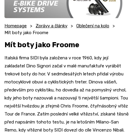
Homepage
Zprávy a články
Oblečení na kolo
Mít boty jako Froome
Mít boty jako Froome
Italská firma SIDI byla založena v roce 1960, kdy její
zakladatel Dino Signori začal v malé manufaktuře vyrábět
trekové boty do hor. V sedmdesátých letech přidal výrobu
motocyklové obuvi a cyklistických treter. Dinova vášeň,
především pro cyklistiku, ho dovedla až na pomyslný vrchol,
kdy jeho boty nazouvali a nazouvají ti největší šampioni. Tou
největší hvězdou je zřejmě Chris Froome, čtyřnásobný vítěz
Tour de France. Zatím poslední velké vítězství, získané těsně
před napsáním tohoto testu, je na letošním Milano-San
Remo, kdy vítězné boty SIDI dovezl do cíle Vincenzo Nibali.