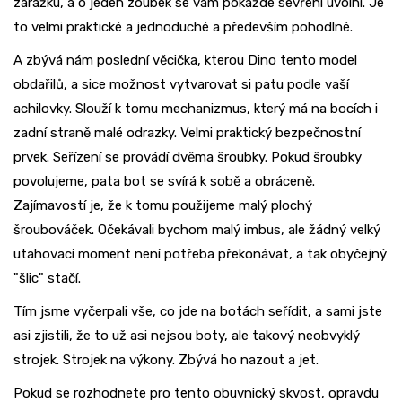
zarážku, a o jeden zoubek se vám pokaždé sevření uvolní. Je
to velmi praktické a jednoduché a především pohodlné.
A zbývá nám poslední věcička, kterou Dino tento model
obdařilů, a sice možnost vytvarovat si patu podle vaší
achilovky. Slouží k tomu mechanizmus, který má na bocích i
zadní straně malé odrazky. Velmi praktický bezpečnostní
prvek. Seřízení se provádí dvěma šroubky. Pokud šroubky
povolujeme, pata bot se svírá k sobě a obráceně.
Zajímavostí je, že k tomu použijeme malý plochý
šroubováček. Očekávali bychom malý imbus, ale žádný velký
utahovací moment není potřeba překonávat, a tak obyčejný
"šlic" stačí.
Tím jsme vyčerpali vše, co jde na botách seřídit, a sami jste
asi zjistili, že to už asi nejsou boty, ale takový neobvyklý
strojek. Strojek na výkony. Zbývá ho nazout a jet.
Pokud se rozhodnete pro tento obuvnický skvost, opravdu