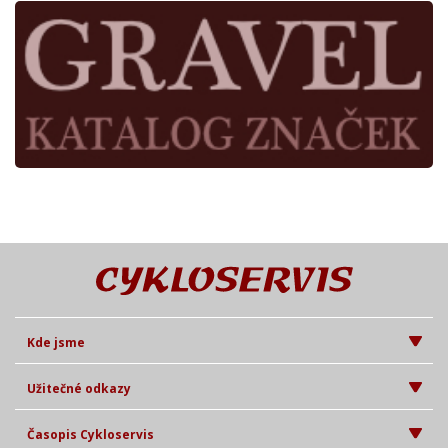
Kde jsme
Užitečné odkazy
Časopis Cykloservis