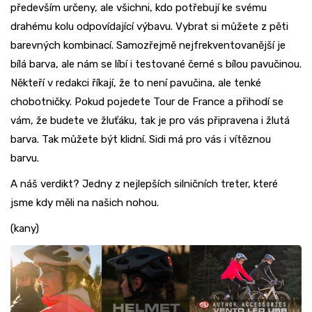
především určeny, ale všichni, kdo potřebují ke svému
drahému kolu odpovídající výbavu. Vybrat si můžete z pěti
barevných kombinací. Samozřejmě nejfrekventovanější je
bílá barva, ale nám se líbí i testované černé s bílou pavučinou.
Někteří v redakci říkají, že to není pavučina, ale tenké
chobotničky. Pokud pojedete Tour de France a přihodí se
vám, že budete ve žluťáku, tak je pro vás připravena i žlutá
barva. Tak můžete být klidní. Sidi má pro vás i vítěznou
barvu.
A náš verdikt? Jedny z nejlepších silničních treter, které
jsme kdy měli na našich nohou.
(kany)