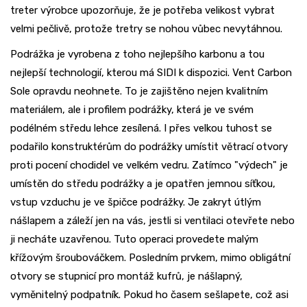
treter výrobce upozorňuje, že je potřeba velikost vybrat
velmi pečlivě, protože tretry se nohou vůbec nevytáhnou.
Podrážka je vyrobena z toho nejlepšího karbonu a tou
nejlepší technologií, kterou má SIDI k dispozici. Vent Carbon
Sole opravdu neohnete. To je zajištěno nejen kvalitním
materiálem, ale i profilem podrážky, která je ve svém
podélném středu lehce zesílená. I přes velkou tuhost se
podařilo konstruktérům do podrážky umístit větrací otvory
proti pocení chodidel ve velkém vedru. Zatímco "výdech" je
umístěn do středu podrážky a je opatřen jemnou síťkou,
vstup vzduchu je ve špičce podrážky. Je zakryt útlým
nášlapem a záleží jen na vás, jestli si ventilaci otevřete nebo
ji necháte uzavřenou. Tuto operaci provedete malým
křížovým šroubováčkem. Posledním prvkem, mimo obligátní
otvory se stupnicí pro montáž kufrů, je nášlapný,
vyměnitelný podpatník. Pokud ho časem sešlapete, což asi