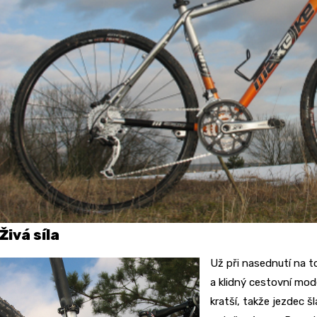
Živá síla
Už při nasednutí na t
a klidný cestovní mod
kratší, takže jezdec 