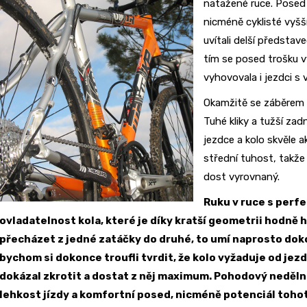
natažené ruce. Posed
nicméně cyklisté vyšš
uvítali delší představ
tím se posed trošku v
vyhovovala i jezdci s
Okamžitě se záběrem 
Tuhé kliky a tužší zad
jezdce a kolo skvěle ak
střední tuhost, takže
dost vyrovnaný.
Ruku v ruce s perfe
ovladatelnost kola, které je díky kratší geometrii hodně
přecházet z jedné zatáčky do druhé, to umí naprosto dok
bychom si dokonce troufli tvrdit, že kolo vyžaduje od jezd
dokázal zkrotit a dostat z něj maximum. Pohodový nedělní 
lehkost jízdy a komfortní posed, nicméně potenciál tohoto 