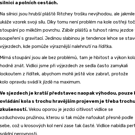
silnici a polních cestách.
Na silnici jsou hrubší pláště Ritchey trošku nevýhodou, ale jakmile
ukáže vzorek svoji sílu. Díky tomu není problém na kole ostřeji to
stoupání po měkčím povrchu. Záběr plášťů a tuhost rámu jezdce v
soupeření s gravitací. Jedinou slabinou je tendence lehce se sta
výjezdech, kde pomůže výraznější nalehnutí na řídítka.
Mírná stoupání jsou ale bez problémů, tam je hbitost a výkon kol
hodně znát. Vidlici jsme při výjezdech ze sedla často zamykali
lockoutem z řídítek, abychom mohli ještě více zabrat, protože
kolo opravdu svádí k jízdě na maximum.
Ve sjezdech je kratší představec naopak výhodou, pouze 
ovládání kola s trochu hravějším projevem je třeba troch
zkušeností.
Vekou oporou je jezdci citlivost vidlice se
vzduchovou pružinou, kterou si tak může nafoukat přesně podle
sebe, což u krosových kol není zase tak časté. Vidlice nabídla perf
solidní nerovnosti.