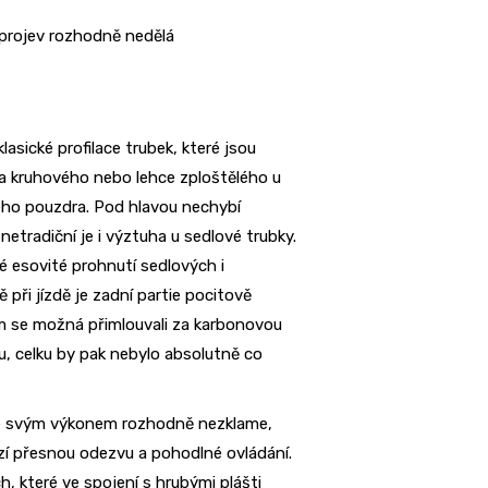
 projev rozhodně nedělá
lasické profilace trubek, které jsou
 a kruhového nebo lehce zploštělého u
ého pouzdra. Pod hlavou nechybí
etradiční je i výztuha u sedlové trubky.
 esovité prohnutí sedlových i
při jízdě je zadní partie pocitově
m se možná přimlouvali za karbonovou
, celku by pak nebylo absolutně co
ce svým výkonem rozhodně nezklame,
zí přesnou odezvu a pohodlné ovládání.
, které ve spojení s hrubými plášti