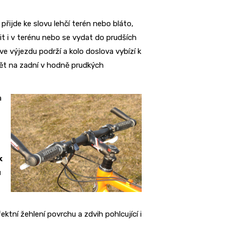
 přijde ke slovu lehčí terén nebo bláto,
čit i v terénu nebo se vydat do prudších
e výjezdu podrží a kolo doslova vybízí k
vět na zadní v hodně prudkých
a
k
u
ektní žehlení povrchu a zdvih pohlcující i