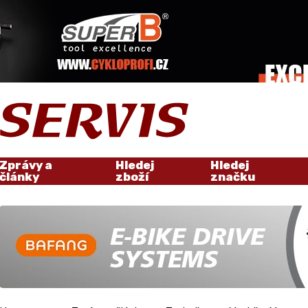
Zprávy a
Hledej
Hledej
články
zboží
značku