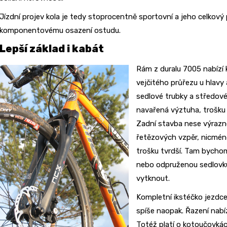
Jízdní projev kola je tedy stoprocentně sportovní a jeho celkový
komponentovému osazení ostudu.
Lepší základ i kabát
Rám z duralu 7005 nabízí k
vejčitého průřezu u hlavy
sedlové trubky a středov
navařená výztuha, trošku n
Zadní stavba nese výrazné
řetězových vzpěr, nicméně 
trošku tvrdší. Tam bycho
nebo odpruženou sedlovku
vytknout.
Kompletní ikstéčko jezd
spíše naopak. Řazení nabí
Totéž platí o kotoučovkách