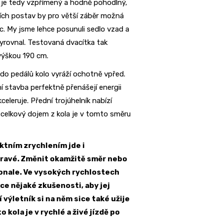
 je tedy vzpřímený a hodně pohodlný,
ích postav by pro větší záběr možná
ec. My jsme lehce posunuli sedlo vzad a
yrovnal. Testovaná dvacítka tak
 výškou 190 cm.
do pedálů kolo vyráží ochotně vpřed.
ní stavba perfektně přenášejí energii
celeruje. Přední trojúhelník nabízí
 celkový dojem z kola je v tomto směru
ktním zrychlením jde i
 hravé. Změnit okamžitě směr nebo
onale. Ve vysokých rychlostech
ce nějaké zkušenosti, aby jej
výletník si na něm sice také užije
kola je v rychlé a živé jízdě po