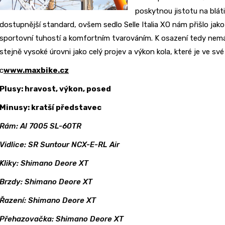
poskytnou jistotu na blá
dostupnější standard, ovšem sedlo Selle Italia XO nám přišlo ja
sportovní tuhostí a komfortním tvarováním. K osazení tedy nem
stejně vysoké úrovni jako celý projev a výkon kola, které je ve s
c
www.maxbike.cz
Plusy: hravost, výkon, posed
Minusy: kratší představec
Rám: Al 7005 SL-60TR
Vidlice: SR Suntour NCX-E-RL Air
Kliky: Shimano Deore XT
Brzdy: Shimano Deore XT
Řazení: Shimano Deore XT
Přehazovačka: Shimano Deore XT