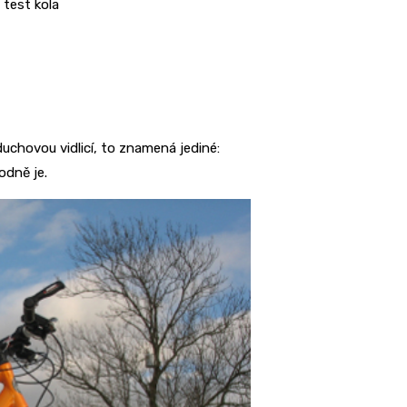
 test kola
chovou vidlicí, to znamená jediné:
odně je.