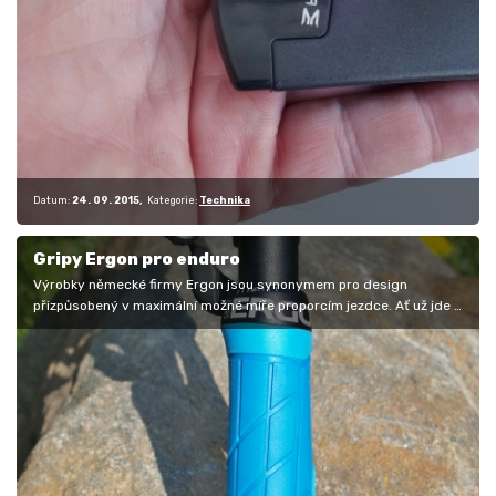
Datum:
24. 09. 2015
Kategorie:
Technika
Gripy Ergon pro enduro
Výrobky německé firmy Ergon jsou synonymem pro design
přizpůsobený v maximální možné míře proporcím jezdce. Ať už jde o
speciální nosné…