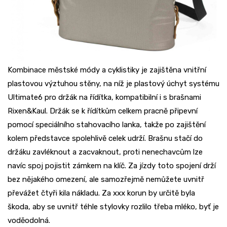
Kombinace městské módy a cyklistiky je zajištěna vnitřní
plastovou výztuhou stěny, na níž je plastový úchyt systému
Ultimate6 pro držák na řídítka, kompatibilní i s brašnami
Rixen&Kaul. Držák se k řídítkům celkem pracně připevní
pomocí speciálního stahovacího lanka, takže po zajištění
kolem představce spolehlivě celek udrží. Brašnu stačí do
držáku zavléknout a zacvaknout, proti nenechavcům lze
navíc spoj pojistit zámkem na klíč. Za jízdy toto spojení drží
bez nějakého omezení, ale samozřejmě nemůžete uvnitř
převážet čtyři kila nákladu. Za xxx korun by určitě byla
škoda, aby se uvnitř téhle stylovky rozlilo třeba mléko, byť je
voděodolná.