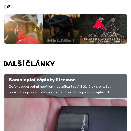
(už)
DALŠÍ ČLÁNKY
Samolepicí záplaty Birzman
Defekt bývá velmi nepříjemnou záležitostí. Běžně skoro každý
používá k opravě poškozené duše tradiční lepidlo a záplatu. Dnes
ale již běžně…