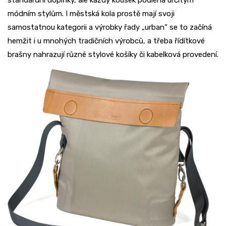
standardní doplňky, ale každý kousek podléhá určitým
módním stylům. I městská kola prostě mají svoji
samostatnou kategorii a výrobky řady „urban“ se to začíná
hemžit i u mnohých tradičních výrobců, a třeba řídítkové
brašny nahrazují různé stylové košíky či kabelková provedení.