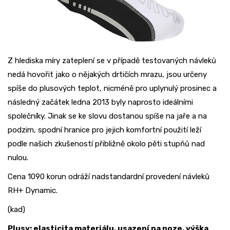
Z hlediska míry zateplení se v případě testovaných návleků
nedá hovořit jako o nějakých drtičích mrazu, jsou určeny
spíše do plusových teplot, nicméně pro uplynulý prosinec a
následný začátek ledna 2013 byly naprosto ideálními
společníky. Jinak se ke slovu dostanou spíše na jaře a na
podzim, spodní hranice pro jejich komfortní použití leží
podle našich zkušeností přibližně okolo pěti stupňů nad
nulou.
Cena 1090 korun odráží nadstandardní provedení návleků
RH+ Dynamic.
(kad)
Plusy: elasticita materiálu, usazení na noze, výška