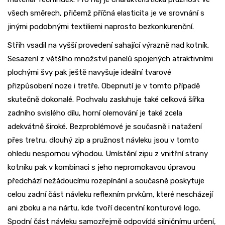
všech směrech, přičemž příčná elasticita je ve srovnání s
jinými podobnými textiliemi naprosto bezkonkurenční.
Střih vsadil na vyšší provedení sahající výrazně nad kotník.
Sesazení z většího množství panelů spojených atraktivními
plochými švy pak ještě navyšuje ideální tvarové
přizpůsobení noze i tretře. Obepnutí je v tomto případě
skutečně dokonalé. Pochvalu zasluhuje také celková šířka
zadního svislého dílu, horní olemování je také zcela
adekvátně široké. Bezproblémové je současně i natažení
přes tretru, dlouhý zip a pružnost návleku jsou v tomto
ohledu nespornou výhodou. Umístění zipu z vnitřní strany
kotníku pak v kombinaci s jeho nepromokavou úpravou
předchází nežádoucímu rozepínání a současně poskytuje
celou zadní část návleku reflexním prvkům, které nescházejí
ani zboku a na nártu, kde tvoří decentní konturové logo.
Spodní část návleku samozřejmě odpovídá silničnímu určení,