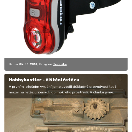
Datum:
05. 03. 2013
Kategorie:
Technika
Hobbybastler - čištění řetězu
V prvním letošním vydání jsme uvedli důkladný srovnávací test
maziv na řetěz určených do mokrého prostředí. V článku jsme
samozřejmě…