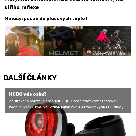
střihu, reflexe
Minusy: pouze do plusových teplot
DALŠÍ ČLÁNKY
HQBC vás oslní!
Ze širokého portfolia produktů HQBC jsme tentokrát otestovali
zadní blikačku TwoEye. Výkon jejích dvou ultrasvítivých LED diod je
natolik…