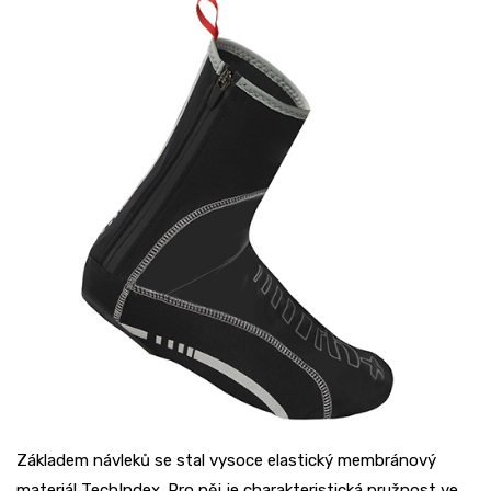
Základem návleků se stal vysoce elastický membránový
materiál TechIndex. Pro něj je charakteristická pružnost ve