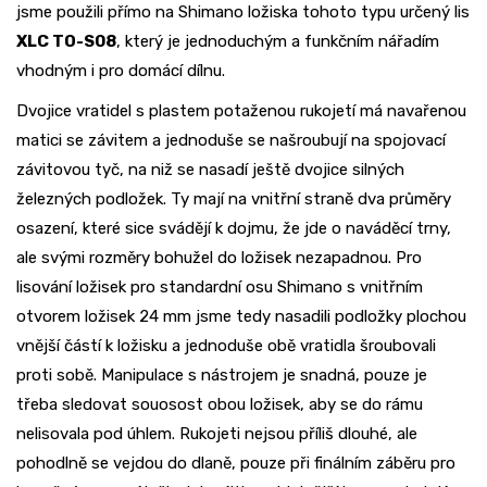
jsme použili přímo na Shimano ložiska tohoto typu určený lis
XLC TO-S08
, který je jednoduchým a funkčním nářadím
vhodným i pro domácí dílnu.
Dvojice vratidel s plastem potaženou rukojetí má navařenou
matici se závitem a jednoduše se našroubují na spojovací
závitovou tyč, na niž se nasadí ještě dvojice silných
železných podložek. Ty mají na vnitřní straně dva průměry
osazení, které sice svádějí k dojmu, že jde o naváděcí trny,
ale svými rozměry bohužel do ložisek nezapadnou. Pro
lisování ložisek pro standardní osu Shimano s vnitřním
otvorem ložisek 24 mm jsme tedy nasadili podložky plochou
vnější částí k ložisku a jednoduše obě vratidla šroubovali
proti sobě. Manipulace s nástrojem je snadná, pouze je
třeba sledovat souosost obou ložisek, aby se do rámu
nelisovala pod úhlem. Rukojeti nejsou příliš dlouhé, ale
pohodlně se vejdou do dlaně, pouze při finálním záběru pro