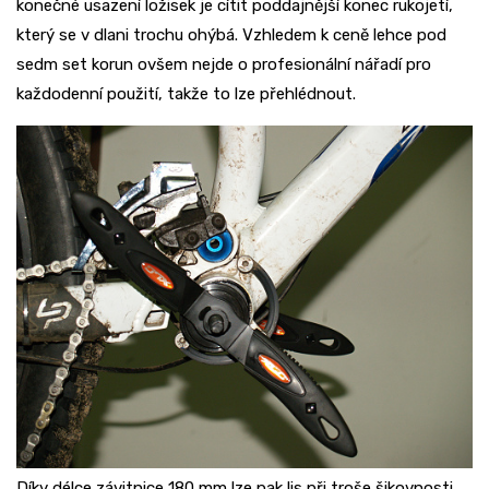
konečné usazení ložisek je cítit poddajnější konec rukojetí,
který se v dlani trochu ohýbá. Vzhledem k ceně lehce pod
sedm set korun ovšem nejde o profesionální nářadí pro
každodenní použití, takže to lze přehlédnout.
Díky délce závitnice 180 mm lze pak lis při troše šikovnosti