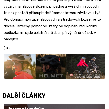
využít i na hlavové složení, případně u vyšších hlavových
trubek postačí přikoupit delší samostatnou závitovou tyč.
Pro domácí montáže hlavových a středových ložisek je to
docela užitečný pomocník, který při doplnění redukčními
podložkami najde uplatnění třeba i při výměně ložisek v
nábojích.
(už)
DALŠÍ ČLÁNKY
Úprava převodníku