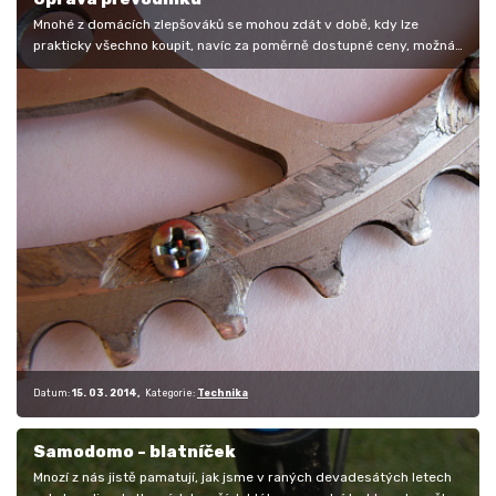
Mnohé z domácích zlepšováků se mohou zdát v době, kdy lze
prakticky všechno koupit, navíc za poměrně dostupné ceny, možná i
zbytečné. Ono…
Datum:
15. 03. 2014
Kategorie:
Technika
Samodomo - blatníček
Mnozí z nás jistě pamatují, jak jsme v raných devadesátých letech