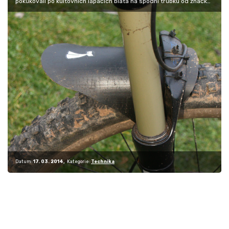
pokukovali po kultovních lapačích bláta na spodní trubku od značky
Mr.…
Datum:
17. 03. 2014
Kategorie:
Technika